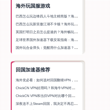
海外玩国服游戏
巴西怎么玩边锋四人斗地主精简版？海外游戏党的加速器终极选择
巴西怎么玩新笑傲江湖不卡顿？海外玩家国服游戏加速终极指南（附猫和老鼠一梦江湖实测）
英国打明日之后怎么提速的？海外畅玩国服游戏终极指南
足球世界国外加速器下载安装指南：海外党畅玩国服游戏的终极解决方案
国外玩合金弹头：觉醒用什么加速器？一份写给海外游子的畅玩指南
回国加速器推荐
海外党必看：如何选对回国翻墙VPN，无缝解锁国内资源？
ChickCN VPN好用吗？和海牛VPN对比哪个回国效果更好？
ChickCN VPN和当归VPN对比哪个回国效果更好？海外党亲测后选了它
深夜连不上Steam回国，我决定不再忍受这数字鸿沟