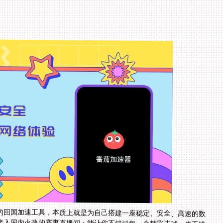
的回国加速工具，本质上就是为自己搭建一座稳定、安全、高速的数
接入国内火热的赛事直播间；能让你不错过每一个精彩进球，也不错
洲杯、NBA乃至一切你热爱的内容？答案已经清晰。做好准备，下一