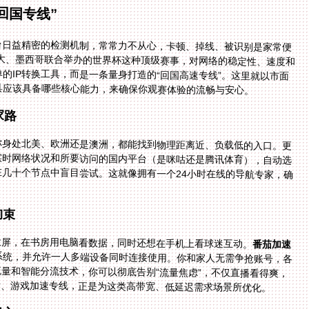
回国专线”
平台日益精密的检测机制，常常力不从心，卡顿、掉线、被识别是家常便
拿大、墨西哥联合举办的世界杯这种顶级赛事，对网络的稳定性、速度和
的IP转换工具，而是一条量身打造的“回国高速专线”。这里就以市面
具应该具备哪些核心能力，来确保你观赛体验的流畅与安心。
家路
你身处北美、欧洲还是澳洲，都能找到物理距离近、负载低的入口。更
实时网络状况和所要访问的国内平台（是咪咕还是腾讯体育），自动选
几十个节点中盲目尝试。这就像拥有一个24小时在线的导航专家，确
拘束
投屏，在书房用电脑看数据，同时还想在手机上看球迷互动。
番茄加速
等所有主流系统，并允许一人多端设备同时连接使用。你和家人无需争抢账号，各
流量和智能分流技术，你可以彻底告别“流量焦虑”，不仅直播看得爽，
音、游戏加速专线，正是为这类高带宽、低延迟需求场景所优化。