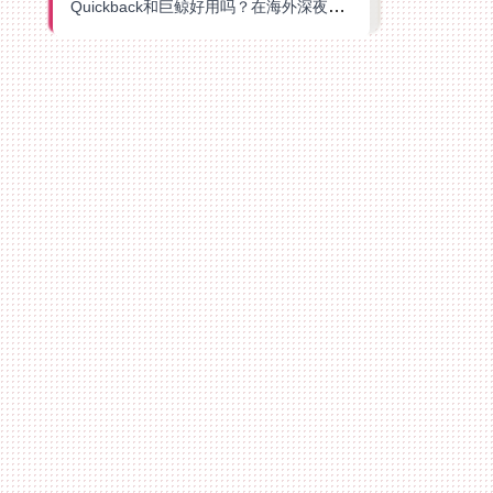
Quickback和巨鲸好用吗？在海外深夜想刷B站、追爱奇艺的你，或许正需要这份答案