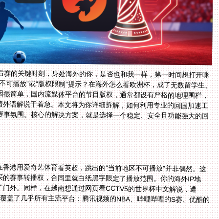
季后赛的关键时刻，身处海外的你，是否也和我一样，第一时间想打开咪
不可播放”或“版权限制”提示？在海外怎么看欧洲杯，成了无数留学生、
因很简单，国内流媒体平台的节目版权，通常都设有严格的地理围栏，
守着外语解说干着急。本文将为你详细拆解，如何利用专业的回国加速工
赛事氛围。核心的解决方案，就是选择一个稳定、安全且功能强大的回
香港用爱奇艺体育看英超，跳出的“当前地区不可播放”并非偶然。这
买的赛事转播权，合同里就白纸黑字限定了播放范围。你的海外IP地
了门外。同样，在越南想通过网页看CCTV5的世界杯中文解说，遭
制覆盖了几乎所有主流平台：腾讯视频的NBA、哔哩哔哩的S赛、优酷的
。