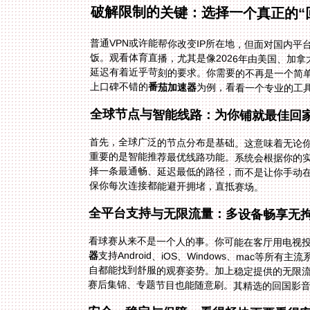
破解限制的关键：选择一个真正的“
普通VPN或许能帮你改变IP所在地，但面对国内
饭。观看体育直播，尤其是像2026年由美国、加
延迟有着近乎苛刻的要求。你需要的不再是一个简单
上口碑不错的
番茄加速器
为例，看看一个专业的工
全球节点与智能线路：为你铺就最佳回
首先，全球广泛的节点分布是基础。这意味着无论
重要的是智能推荐最优线路功能。系统会根据你的
择一条最通畅、延迟最低的路径，而不是让你手动在
保你每次连接都能避开拥堵，直抵赛场。
全平台支持与无限流量：多设备畅享无
看球赛从来不是一个人的事。你可能在客厅用电视
器
支持Android、iOS、Windows、mac
自都能找到舒服的观赛姿势。加上稳定提供的无限
赛后集锦、专题节目也能随意刷。其精选的回国影