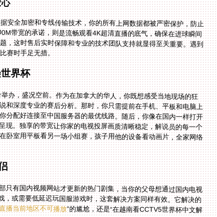
安心
数据安全加密和专线传输技术，你的所有上网数据都被严密保护，防止
00M带宽的承诺，则是流畅观看4K超清直播的底气，确保在进球瞬间
问题，这时售后实时保障和专业的技术团队支持就显得至关重要。遇到
键比赛时手足无措。
墨世界杯
联合举办，盛况空前。作为在加拿大的华人，你既想感受当地现场的狂
说和深度专业的赛后分析。那时，你只需提前在手机、平板和电脑上
你分配好连接至中国服务器的最优线路。随后，你像在国内一样打开
间呈现。独享的带宽让你家的电视投屏画质清晰稳定，解说员的每一个
在卧室用平板看另一场小组赛，孩子用他的设备看动画片，全家网络
侣
部只有国内视频网站才更新的热门剧集，当你的父母想通过国内电视
买游戏，或需要低延迟玩国服游戏时，这套解决方案同样有效。它解决的
直播当前地区不可播放
”的尴尬，还是“在越南看CCTV5世界杯中文解