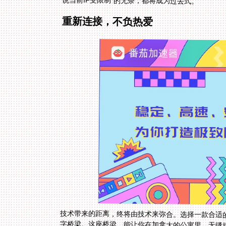
说当前IP受限制”的无奈，都将成为过去式。
重新连接，不负热爱
技术带来的距离，终将由技术来弥合。选择一款合适
字桥梁。这座桥梁，能让你在加拿大的公寓里，无缝
过每一句让你会心一笑的乡音解说。在海外怎么看欧