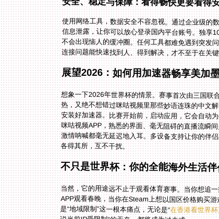
安全、稳定与保障：看得畅快更要看得
使用网络工具，数据安全不容忽视。通过企业级的
信息泄露，让你可以放心登录国内平台账号。独享1
不会出现恼人的缓冲圈。任何工具都难免遇到突发
连接问题能快速找到人、得到解决，才不至于在关
展望2026：如何用加速器畅享美加
想象一下2026年世界杯的情景。赛事首次由三国
热，又绝不想错过咪咕视频里那些妙语连珠的中文解
安装好加速器。比赛开始前，启动应用，它会自动为
咪咕视频APP，熟悉的界面、毫无阻碍的直播流瞬
激情呐喊都毫无延迟地入耳。多设备支持让你的伴侣
各得其所，互不干扰。
不只是世界杯：你的全能海外生活伴
当然，它的用途远不止于观看体育赛事。当你想追一
APP观看春晚，当你在Steam上想以国区价格购
是“地域限制”这一根本痛点，无论是“
在香港看世界杯