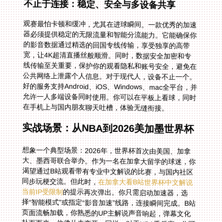
不止于连接：稳定、安全与多设备共享
观赛最怕卡顿和缓冲，尤其在进球瞬间。一款优秀的加速
器必须提供稳定的无限流量和智能分流能力。它能确保你
的影音数据通过精选的回国专线传输，享受独享的高带
宽，让4K超清直播丝般顺滑。同时，数据安全加密和专
线传输至关重要，保护你的观看隐私和账号安全，避免在
公共网络上泄露个人信息。对于现代人，设备不止一个。
好的服务支持Android、iOS、Windows、mac全平台，并
允许一人多端设备同时使用。你可以在平板上看球，同时
在手机上与国内朋友聊天吐槽，体验无缝衔接。
实战场景：从NBA到2026美加墨世界杯
想象一个典型场景：2026年，世界杯首次由美国、加拿
大、墨西哥联合举办。作为一名在加拿大留学的球迷，你
渴望通过B站观看带有专业中文解说的比赛，与国内社区
同步玩梗交流。但此时，
在加拿大看B站世界杯中文解说
当前IP受限制
的提示再次弹出。你只需启动加速器，选
择“智能模式”或指定“影音加速”线路，连接瞬间完成。B站
页面流畅加载，你熟悉的UP主解说声音响起，弹幕文化
扑面而来，仿佛从未离开。同样，对于NBA季后赛，你可
以自由选择腾讯体育或咪咕视频，不再错过任何一场关键