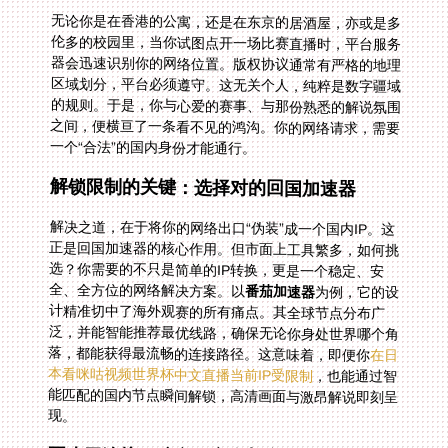
无论你是在香港的公寓，还是在东京的居酒屋，亦或是多
伦多的校园里，当你试图点开一场比赛直播时，平台服务
器会迅速识别你的网络位置。版权协议通常有严格的地理
区域划分，平台必须遵守。这无关个人，纯粹是数字疆域
的规则。于是，你与心爱的赛事、与那份熟悉的解说氛围
之间，便横亘了一条看不见的鸿沟。你的网络请求，需要
一个“合法”的国内身份才能通行。
解锁限制的关键：选择对的回国加速器
解决之道，在于将你的网络出口“伪装”成一个国内IP。这
正是回国加速器的核心作用。但市面上工具繁多，如何挑
选？你需要的不只是简单的IP转换，更是一个稳定、安
全、全方位的网络解决方案。以
番茄加速器
为例，它的设
计精准切中了海外观赛的所有痛点。其全球节点分布广
泛，并能智能推荐最优线路，确保无论你身处世界哪个角
落，都能获得最流畅的连接路径。这意味着，即便你
在日
本看咪咕视频世界杯中文直播当前IP受限制
，也能通过智
能匹配的国内节点瞬间解锁，高清画面与激昂解说即刻呈
现。