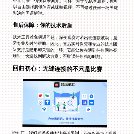
对决的国语解说。
售后保障：你的技术后盾
技术工具难免偶遇问题，深夜观赛时若出现连接波动，急
需专业及时的帮助。因此，售后实时保障和专业的技术团
队支持是隐形却关键的一环。它能让你在遇到任何网络疑
难时，快速找到解决方案，不耽误任何精彩时刻。
回归初心：无缝连接的不只是比赛
说到底，我们寻求各种方法突破限制，不仅仅是为了观看
一场比赛。我们是在追寻一种文化上的归属感，是在异国
他乡维系与故土的情感纽带。那熟悉的解说声，不仅是战
术分析，更是乡音的慰藉；那同步的直播画面，让我们与
万里之外的亲友共享同一份悲喜。无论是解决在香港看央
视频世界杯直播当前IP受限制的困扰，还是在世界任何角
落重温中文解说的魅力，其本质都是缩短心的距离。选择
正确的工具，让技术服务于情感，你便能真正打破地域的