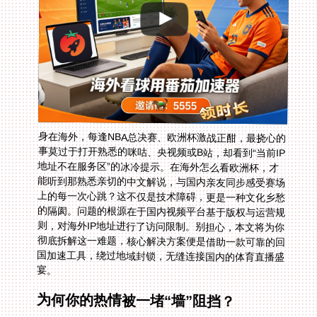
身在海外，每逢NBA总决赛、欧洲杯激战正酣，最挠心的
事莫过于打开熟悉的咪咕、央视频或B站，却看到“当前IP
地址不在服务区”的冰冷提示。在海外怎么看欧洲杯，才
能听到那熟悉亲切的中文解说，与国内亲友同步感受赛场
上的每一次心跳？这不仅是技术障碍，更是一种文化乡愁
的隔阂。问题的根源在于国内视频平台基于版权与运营规
则，对海外IP地址进行了访问限制。别担心，本文将为你
彻底拆解这一难题，核心解决方案便是借助一款可靠的回
国加速工具，绕过地域封锁，无缝连接国内的体育直播盛
宴。
为何你的热情被一堵“墙”阻挡？