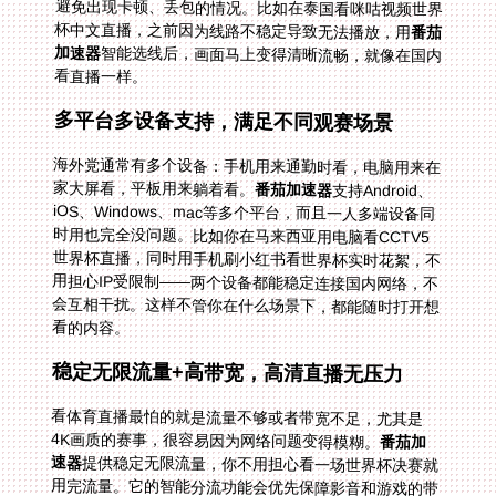
杯中文直播，之前因为线路不稳定导致无法播放，用
番茄
加速器
智能选线后，画面马上变得清晰流畅，就像在国内
看直播一样。
多平台多设备支持，满足不同观赛场景
海外党通常有多个设备：手机用来通勤时看，电脑用来在
家大屏看，平板用来躺着看。
番茄加速器
支持Android、
iOS、Windows、mac等多个平台，而且一人多端设备同
时用也完全没问题。比如你在马来西亚用电脑看CCTV5
世界杯直播，同时用手机刷小红书看世界杯实时花絮，不
用担心IP受限制——两个设备都能稳定连接国内网络，不
会互相干扰。这样不管你在什么场景下，都能随时打开想
看的内容。
稳定无限流量+高带宽，高清直播无压力
看体育直播最怕的就是流量不够或者带宽不足，尤其是
4K画质的赛事，很容易因为网络问题变得模糊。
番茄加
速器
提供稳定无限流量，你不用担心看一场世界杯决赛就
用完流量。它的智能分流功能会优先保障影音和游戏的带
宽，加上精选的回国影音加速专线，专门针对直播内容优
化，再配合独享100M带宽，即使是高清甚至超高清的直
播，也能轻松驾驭。比如看NBA季后赛的关键场次，高清