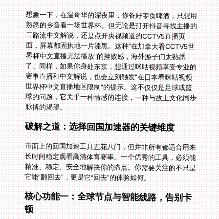
想象一下，在温哥华的深夜里，你备好零食啤酒，只想用
熟悉的乡音看一场世界杯。但无论是打开抖音寻找主播的
二路流中文解说，还是点开央视频道的CCTV5直播页
面，屏幕都固执地一片漆黑。这种“在加拿大看CCTV5世
界杯中文直播无法播放”的挫败感，海外游子们太熟悉
了。同样，如果你身处东京，想通过咪咕视频享受专业的
赛事直播和中文解说，也会立刻触发“在日本看咪咕视频
世界杯中文直播地区限制”的提示。这不仅仅是足球或篮
球的问题，它关乎一种情感的连接，一种与故土文化同步
脉搏的渴望。
破解之道：选择回国加速器的关键维度
市面上的回国加速工具五花八门，但并非所有都适合用来
长时间稳定观看高清体育赛事。一个优秀的工具，必须能
精准、稳定、安全地解决你的痛点。你需要关注的不只是
它能“翻回去”，更是它“回去”的体验如何。
核心功能一：全球节点与智能线路，告别卡
顿