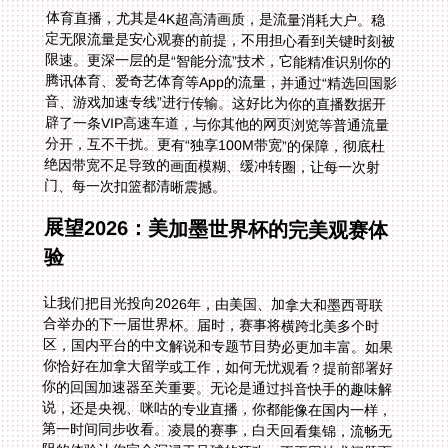
体育直播，尤其是4K超高清画质，是流量消耗大户。稳
定无限流量是安心观赛的前提，不用担心看到关键时刻被
限速。更深一层的是“智能分流”技术，它能精准识别你的
腾讯体育、爱奇艺体育等App的流量，并通过“精选回国影
音、游戏加速专线”进行传输。这好比为你的直播数据开
辟了一条VIP高速车道，与你其他的网页浏览等普通流量
分开，互不干扰。更有“独享100M带宽”的保障，彻底杜
绝因带宽不足导致的画面模糊、缓冲转圈，让每一次射
门、每一次扣篮都清晰震撼。
展望2026：美加墨世界杯的完美观赛体
验
让我们把目光投向2026年，由美国、加拿大和墨西哥联
合举办的下一届世界杯。届时，赛事将横跨北美多个时
区，国内平台的中文解说和专题节目势必更加丰富。如果
你恰好在加拿大留学或工作，如何无忧观看？提前部署好
你的回国加速器至关重要。无论是通过抖音快手的趣味解
说，还是央视、咪咕的专业直播，你都能像在国内一样，
第一时间同步收看。凌晨的赛事，白天回看集锦，流畅无
阻的体验让你完全沉浸于足球的狂欢，不再因技术问题而