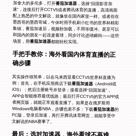
加拿大的多伦多，打开
番茄加速器
，选择“回国影音加
速”，连接后打开CCTV5或者腾讯体育的直播，高清画面
配上熟悉的中文解说，就像坐在国内家里一样。或者你在
墨西哥的墨西哥城，午休时用手机刷小红书的世界杯精彩
集锦，番茄加速后，视频秒加载，不用等缓冲。甚至可以
和国内的朋友一起连麦看球，同步讨论进球瞬间——这些
场景，用
番茄加速器
都能轻松实现。
手把手教你：海外看国内体育直播的正
确步骤
其实操作很简单，以在马来西亚看CCTV5世界杯直播为
例：首先，在手机应用商店下载
番茄加速器
（Android或
iOS）；然后注册账号并登录；接着选择“回国加速”，
APP会智能推荐最优线路；最后打开CCTV5的官方APP或
者网页版，就能正常观看直播了。如果是在俄罗斯用
Windows电脑看NBA，步骤也差不多：下载
番茄加速器
的
PC版，登录后加速，再打开腾讯体育网页，就能享受中
文解说的NBA赛事了。
最后：选对加速器，海外看球不再难