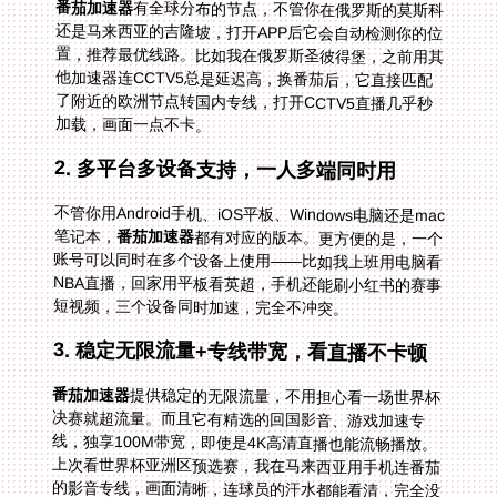
番茄加速器
有全球分布的节点，不管你在俄罗斯的莫斯科
还是马来西亚的吉隆坡，打开APP后它会自动检测你的位
置，推荐最优线路。比如我在俄罗斯圣彼得堡，之前用其
他加速器连CCTV5总是延迟高，换番茄后，它直接匹配
了附近的欧洲节点转国内专线，打开CCTV5直播几乎秒
加载，画面一点不卡。
2. 多平台多设备支持，一人多端同时用
不管你用Android手机、iOS平板、Windows电脑还是mac
笔记本，
番茄加速器
都有对应的版本。更方便的是，一个
账号可以同时在多个设备上使用——比如我上班用电脑看
NBA直播，回家用平板看英超，手机还能刷小红书的赛事
短视频，三个设备同时加速，完全不冲突。
3. 稳定无限流量+专线带宽，看直播不卡顿
番茄加速器
提供稳定的无限流量，不用担心看一场世界杯
决赛就超流量。而且它有精选的回国影音、游戏加速专
线，独享100M带宽，即使是4K高清直播也能流畅播放。
上次看世界杯亚洲区预选赛，我在马来西亚用手机连番茄
的影音专线，画面清晰，连球员的汗水都能看清，完全没