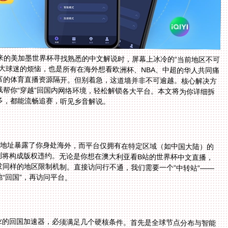
来的美加墨世界杯寻找熟悉的中文解说时，屏幕上冰冷的“当前地区不可
大球迷的烦恼，也是所有在海外想看欧洲杯、NBA、中超的华人共同痛
富的体育直播资源隔开。但别着急，这道墙并非不可逾越。核心解决方
线帮你“穿越”回国内网络环境，轻松解锁各大平台。本文将为你详细拆
多，都能流畅追赛，听见乡音解说。
IP地址暴露了你身处海外，而平台仅拥有在特定区域（如中国大陆）的
则将构成版权违约。无论是你想在澳大利亚看B站的世界杯中文直播，
同样的地区限制机制。直接访问行不通，我们需要一个“中转站”——
“回国”，再访问平台。
业的回国加速器，必须满足几个硬核条件。首先是全球节点分布与智能
根据你的位置、网络拥堵情况和目标平台，智能匹配最优、延迟最低的