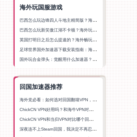
海外玩国服游戏
巴西怎么玩边锋四人斗地主精简版？海外游戏党的加速器终极选择
巴西怎么玩新笑傲江湖不卡顿？海外玩家国服游戏加速终极指南（附猫和老鼠一梦江湖实测）
英国打明日之后怎么提速的？海外畅玩国服游戏终极指南
足球世界国外加速器下载安装指南：海外党畅玩国服游戏的终极解决方案
国外玩合金弹头：觉醒用什么加速器？一份写给海外游子的畅玩指南
回国加速器推荐
海外党必看：如何选对回国翻墙VPN，无缝解锁国内资源？
ChickCN VPN好用吗？和海牛VPN对比哪个回国效果更好？
ChickCN VPN和当归VPN对比哪个回国效果更好？海外党亲测后选了它
深夜连不上Steam回国，我决定不再忍受这数字鸿沟