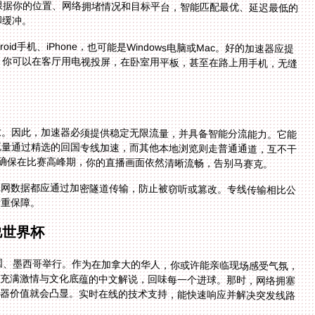
和缓冲。
d手机、iPhone，也可能是Windows电脑或Mac。好的加速器应提
，你可以在客厅用电视投屏，在卧室用平板，甚至在路上用手机，无缝
大。因此，加速器必须提供稳定无限流量，并具备智能分流能力。它能
流量通过精选的回国专线加速，而其他本地浏览则走普通通道，互不干
能确保在比赛高峰期，你的直播画面依然清晰流畅，告别马赛克。
上网数据都应通过加密隧道传输，防止被窃听或篡改。专线传输相比公
一重保障。
说世界杯
美国、墨西哥举行。作为在加拿大的华人，你或许能亲临现场感受气氛，
俊充满激情与文化底蕴的中文解说，回味每一个进球。那时，网络拥塞
速器价值就会凸显。实时在线的技术支持，能快速响应并解决突发线路