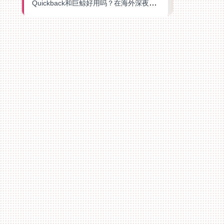
Quickback和巨鲸好用吗？在海外深夜想刷B站、追爱奇艺的你，或许正需要这份答案