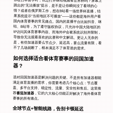
你在日本留学时，试过打开咪咕视频看世界杯吗？屏幕上
跳出的“无法播放”提示，是不是让你瞬间没了看球的心
情？或者在俄罗斯工作，想在B站看一场世界杯直播，结
果系统提示“当前地区不可播放”——这些都是海外用户看
国内体育赛事的常见痛点。国内的直播平台比如抖音、咪
咕、B站等，为了遵守版权协议，只允许中国大陆地区的
IP访问其体育赛事内容。而海外IP会被系统识别并限制，
导致你无法观看喜欢的比赛和中文解说。更让人无奈的
是，有些加速器要么节点少、延迟高，要么流量有限，看
不了几场就断了，根本满足不了体育迷的需求。
如何选择适合看体育赛事的回国加速
器？
选对回国加速器是解决问题的关键。不是所有加速器都能
满足体育直播的需求，你需要考虑几个核心点：节点覆
盖、多平台支持、稳定性、流量、安全性和售后。这里推
荐
番茄加速器
，它的六大核心功能正好解决了海外看体育
赛事的所有痛点。
全球节点+智能线路，告别卡顿延迟