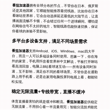
番茄加速器
拥有全球分布的节点，不管你在日本、俄罗斯
还是其他国家，它都能智能推荐最优线路。比如你在日本
看咪咕世界杯，它会自动选择延迟最低的大陆节点，让直
播画面流畅不卡顿，不会错过任何一个进球瞬间。哪怕是
在网络信号不太好的地方，智能线路也能快速切换，保证
你看球的体验不受影响。
多平台多设备支持，满足不同场景需求
番茄加速器
支持Android、iOS、Windows、mac四大平
台，而且一人可以多端设备同时使用。想象一下，你在海
外的家里，手机用抖音看世界杯中文解说，平板打开咪咕
看高清回放，电脑上B站看球迷互动——所有设备同时加
速，互不影响，满足你不同的看球场景。不管你是在通勤
路上用手机看，还是在家用电脑投屏到电视上看，都能轻
松实现。
稳定无限流量+专线带宽，直播不缓冲
体育直播最害怕的就是缓冲和断流。
番茄加速器
提供稳定
无限流量，不用担心看一半流量用完；智能分流技术能优
先保障影音和游戏的带宽，还有精选的回国影音、游戏加
速专线，独享100M带宽。不管是看世界杯的高清直播，
还是欧洲杯的4K回放，都能保持画面清晰流畅，没有任
何卡顿。哪怕是在赛事高峰期，专线带宽也能保证你的直