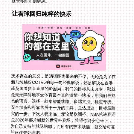
题大多能即刻解决。
让看球回归纯粹的快乐
技术存在的意义，是消弭距离带来的不便。无论是为了在
新加坡捕捉CCTV5的每一句经典解说，还是解决在香港
或英国看抖音直播的IP困局，我们的目标从未改变：那就
是毫无障碍地享受体育最本真的激情与快乐，用我们最熟
悉的语言。选择一款集智能线路、多端支持、稳定专线、
安全加密和可靠售后于一身的工具，是达成这一目标最踏
实的一步。下次大赛来临，无论是欧洲杯、NBA总决赛还
是2026年那片崭新的世界杯赛场，希望你能安心坐下，
为自己支持的球队呐喊，而所有的技术烦恼，就交给可靠
的伙伴去处理吧。