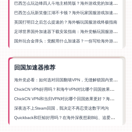
巴西怎么玩边锋四人斗地主精简版？海外游戏党的加速器终极选择
巴西怎么玩新笑傲江湖不卡顿？海外玩家国服游戏加速终极指南（附猫和老鼠一梦江湖实测）
英国打明日之后怎么提速的？海外畅玩国服游戏终极指南
足球世界国外加速器下载安装指南：海外党畅玩国服游戏的终极解决方案
国外玩合金弹头：觉醒用什么加速器？一份写给海外游子的畅玩指南
回国加速器推荐
海外党必看：如何选对回国翻墙VPN，无缝解锁国内资源？
ChickCN VPN好用吗？和海牛VPN对比哪个回国效果更好？
ChickCN VPN和当归VPN对比哪个回国效果更好？海外党亲测后选了它
深夜连不上Steam回国，我决定不再忍受这数字鸿沟
Quickback和巨鲸好用吗？在海外深夜想刷B站、追爱奇艺的你，或许正需要这份答案