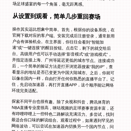
场足球盛宴的每一个角落，毫无距离感。
从设置到观看，简单几步重回赛场
操作其实远比想象中简单。首先，根据你的设备系统，在
官网下载对应的客户端。安装完成后注册登录，通常新用
户会有体验机会。在主界面，你往往会看到“智能加
速”或“一键连接”的醒目按钮。点击它，剩下的就交给后
台。高级用户也可以手动选择“影音模式”或“游戏模式”，
并指定连接上海、广州等延迟更低的城市节点。连接成功
后，一个简单的验证方法是打开浏览器搜索“我的IP”，查
看显示的地址是否已变更为中国大陆城市。之后，你就可
以像在国内一样，自由打开任何你熟悉的直播平台了。记
住，先启动加速器，再打开直播APP，这个顺序能让网络
环境完美适配。
探索不同平台也很有趣。除了央视和抖音，腾讯体育的
NBA直播专业度很高，咪咕视频的足球赛事资源丰富，还
有哔哩哔哩上一些特色二路解说充满活力。多尝试，找到
最适合你口味的解说组合。观看过程中，如果遇到罕见的
网络波动，可以尝试在加速器内切换另一个国内节点，问