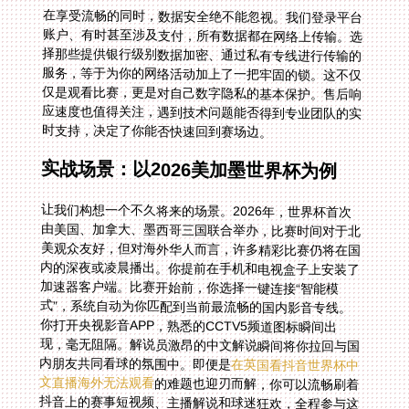
在享受流畅的同时，数据安全绝不能忽视。我们登录平台
账户、有时甚至涉及支付，所有数据都在网络上传输。选
择那些提供银行级别数据加密、通过私有专线进行传输的
服务，等于为你的网络活动加上了一把牢固的锁。这不仅
仅是观看比赛，更是对自己数字隐私的基本保护。售后响
应速度也值得关注，遇到技术问题能否得到专业团队的实
时支持，决定了你能否快速回到赛场边。
实战场景：以2026美加墨世界杯为例
让我们构想一个不久将来的场景。2026年，世界杯首次
由美国、加拿大、墨西哥三国联合举办，比赛时间对于北
美观众友好，但对海外华人而言，许多精彩比赛仍将在国
内的深夜或凌晨播出。你提前在手机和电视盒子上安装了
加速器客户端。比赛开始前，你选择一键连接“智能模
式”，系统自动为你匹配到当前最流畅的国内影音专线。
你打开央视影音APP，熟悉的CCTV5频道图标瞬间出
现，毫无阻隔。解说员激昂的中文解说瞬间将你拉回与国
内朋友共同看球的氛围中。即便是
在英国看抖音世界杯中
文直播海外无法观看
的难题也迎刃而解，你可以流畅刷着
抖音上的赛事短视频、主播解说和球迷狂欢，全程参与这