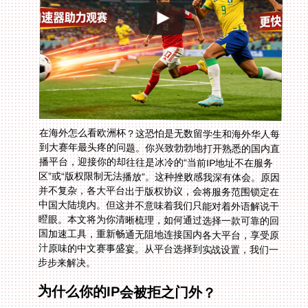
在海外怎么看欧洲杯？这恐怕是无数留学生和海外华人每
到大赛年最头疼的问题。你兴致勃勃地打开熟悉的国内直
播平台，迎接你的却往往是冰冷的“当前IP地址不在服务
区”或“版权限制无法播放”。这种挫败感我深有体会。原因
并不复杂，各大平台出于版权协议，会将服务范围锁定在
中国大陆境内。但这并不意味着我们只能对着外语解说干
瞪眼。本文将为你清晰梳理，如何通过选择一款可靠的回
国加速工具，重新畅通无阻地连接国内各大平台，享受原
汁原味的中文赛事盛宴。从平台选择到实战设置，我们一
步步来解决。
为什么你的IP会被拒之门外？