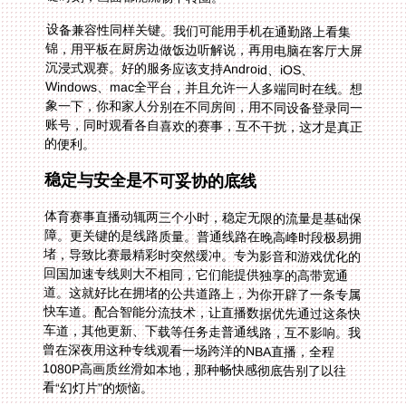
设备兼容性同样关键。我们可能用手机在通勤路上看集
锦，用平板在厨房边做饭边听解说，再用电脑在客厅大屏
沉浸式观赛。好的服务应该支持Android、iOS、
Windows、mac全平台，并且允许一人多端同时在线。想
象一下，你和家人分别在不同房间，用不同设备登录同一
账号，同时观看各自喜欢的赛事，互不干扰，这才是真正
的便利。
稳定与安全是不可妥协的底线
体育赛事直播动辄两三个小时，稳定无限的流量是基础保
障。更关键的是线路质量。普通线路在晚高峰时段极易拥
堵，导致比赛最精彩时突然缓冲。专为影音和游戏优化的
回国加速专线则大不相同，它们能提供独享的高带宽通
道。这就好比在拥堵的公共道路上，为你开辟了一条专属
快车道。配合智能分流技术，让直播数据优先通过这条快
车道，其他更新、下载等任务走普通线路，互不影响。我
曾在深夜用这种专线观看一场跨洋的NBA直播，全程
1080P高画质丝滑如本地，那种畅快感彻底告别了以往
看“幻灯片”的烦恼。