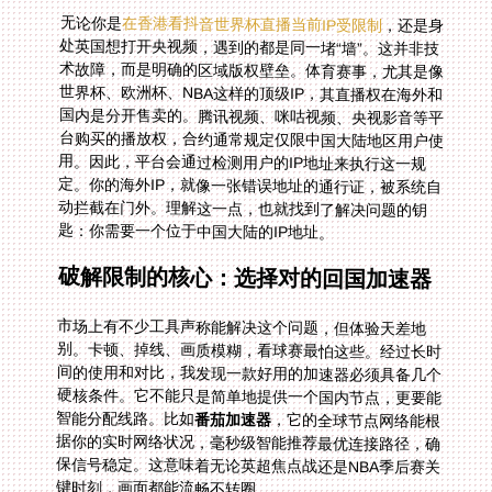
无论你是
在香港看抖音世界杯直播当前IP受限制
，还是身
处英国想打开央视频，遇到的都是同一堵“墙”。这并非技
术故障，而是明确的区域版权壁垒。体育赛事，尤其是像
世界杯、欧洲杯、NBA这样的顶级IP，其直播权在海外和
国内是分开售卖的。腾讯视频、咪咕视频、央视影音等平
台购买的播放权，合约通常规定仅限中国大陆地区用户使
用。因此，平台会通过检测用户的IP地址来执行这一规
定。你的海外IP，就像一张错误地址的通行证，被系统自
动拦截在门外。理解这一点，也就找到了解决问题的钥
匙：你需要一个位于中国大陆的IP地址。
破解限制的核心：选择对的回国加速器
市场上有不少工具声称能解决这个问题，但体验天差地
别。卡顿、掉线、画质模糊，看球赛最怕这些。经过长时
间的使用和对比，我发现一款好用的加速器必须具备几个
硬核条件。它不能只是简单地提供一个国内节点，更要能
智能分配线路。比如
番茄加速器
，它的全球节点网络能根
据你的实时网络状况，毫秒级智能推荐最优连接路径，确
保信号稳定。这意味着无论英超焦点战还是NBA季后赛关
键时刻，画面都能流畅不转圈。