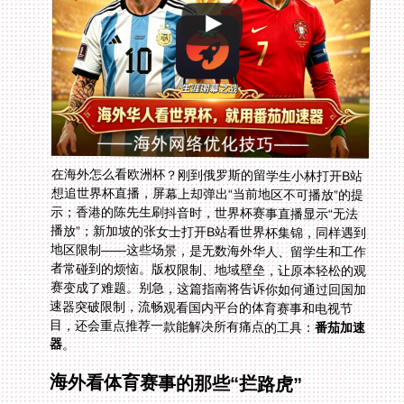
在海外怎么看欧洲杯？刚到俄罗斯的留学生小林打开B站
想追世界杯直播，屏幕上却弹出“当前地区不可播放”的提
示；香港的陈先生刷抖音时，世界杯赛事直播显示“无法
播放”；新加坡的张女士打开B站看世界杯集锦，同样遇到
地区限制——这些场景，是无数海外华人、留学生和工作
者常碰到的烦恼。版权限制、地域壁垒，让原本轻松的观
赛变成了难题。别急，这篇指南将告诉你如何通过回国加
速器突破限制，流畅观看国内平台的体育赛事和电视节
目，还会重点推荐一款能解决所有痛点的工具：
番茄加速
器
。
海外看体育赛事的那些“拦路虎”