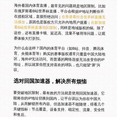
海外看国内体育直播，最常见的问题就是地区限制。比如
在俄罗斯看B站世界杯直播，平台会根据IP地址判断你不
在授权区域，直接拒绝访问；
在香港看抖音世界杯直播无
法播放
，原因也是版权方只允许内地用户观看；
在新加坡
看B站世界杯直播地区限制
，同样是地域版权的锅。除了
这些，还有直播卡顿、延迟高、流量不够用等问题，让观
赛体验大打折扣。
为什么会这样？国内的体育平台（如B站、抖音、腾讯体
育、央视体育等）购买的赛事版权通常只覆盖中国大陆地
区，海外IP无法访问。而普通的网络连接无法改变你的IP
地址，所以就算你想支持喜欢的球队，也只能望“屏”兴
叹。
选对回国加速器，解决所有烦恼
要突破地区限制，最有效的方法就是使用回国加速器。它
能将你的IP地址切换到国内，让平台误以为你在中国大
陆，从而解锁所有内容。但选加速器不能随便，得看几个
关键指标：节点覆盖、设备支持、稳定性、流量、安全性
和售后。