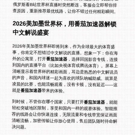
查原因，重新推荐最优线路，让你不错过任何精彩瞬间。
2026美加墨世界杯，用番茄加速器解锁
中文解说盛宴
2026年美加墨世界杯即将到来，作为全球最大的体育盛
事，你肯定不想错过中文解说的直播。想象一下：你在海
外的公寓里，打开
番茄加速器
，选择回国影音专线，连接
到国内的直播平台（比如央视体育或腾讯体育）。屏幕上
清晰显示着世界杯的精彩画面，耳边是熟悉的中文解说员
的声音，和国内球迷一起为喜欢的球队呐喊助威。就算是
凌晨的比赛，也能流畅观看，没有卡顿，没有延迟——这
就是
番茄加速器
带来的体验。
到时候，不管你在哪个国家，只要打开
番茄加速器
，就能
轻松突破地区限制，享受和国内一样的观赛体验。智能推
荐的线路会让你快速连接，无限流量和专线带宽保证画面
清晰流畅，加密传输让你放心使用，售后团队随时待命解
决问题。