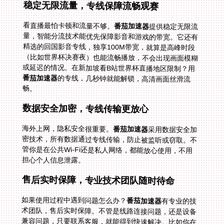
稳定无限流量，专线保障流畅观赛
看直播最怕卡顿和流量不够。
番茄加速器
提供稳定无限流
量，智能分流技术能优先保障影音和游戏的带宽。它还有
精选的回国影音专线，独享100M带宽，就算是高峰时段
（比如世界杯决赛夜）也能流畅播放，不会出现画面模糊
或延迟的情况。在新加坡看B站世界杯直播地区限制？用
番茄加速器
的专线，几秒钟就能解锁，高清画面丝滑流
畅。
数据安全加密，专线传输更放心
海外上网，隐私安全很重要。
番茄加速器
采用数据安全加
密技术，所有数据通过专线传输，防止被监听或窃取。不
管你是在公共Wi-Fi还是私人网络，都能放心使用，不用
担心个人信息泄露。
售后实时保障，专业技术团队随时待命
如果使用过程中遇到问题怎么办？
番茄加速器
有专业的技
术团队，售后实时保障。不管是线路连接问题，还是设备
兼容问题，只要联系客服，就能得到快速解决。比如你在
俄罗斯看B站世界杯直播时突然断连，客服会立即帮你排