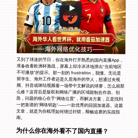
又到了球迷的节日，你在海外打开熟悉的国内直播App，
准备收看欧洲杯激战，屏幕上却冷冰冰地弹出“当前地区
不可播放”的提示。那一刻的 frustration，我懂。无论是
留学生、海外工作者还是久居海外的华人，想通过央视
频、抖音或咪咕视频看一场带中文解说的球赛，怎么就那
么难？这背后是版权和网络广播的区域限制在作祟。别
急，问题的核心在于“网络位置”，而解决方案，正是找到
一把靠谱的“网络钥匙”——一款优秀的回国加速器。这篇
文章，就是为你梳理如何绕过封锁，顺畅追赛的实战指
南。
为什么你在海外看不了国内直播？