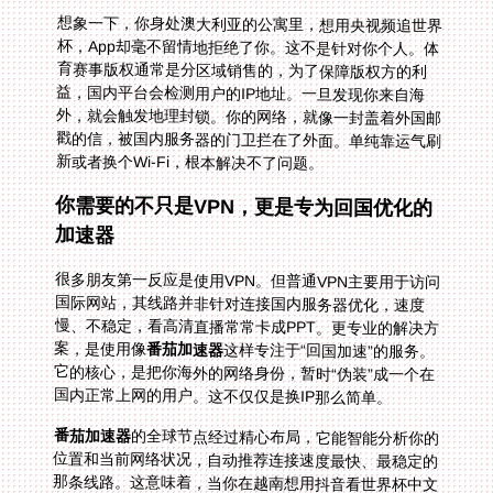
想象一下，你身处澳大利亚的公寓里，想用央视频追世界
杯，App却毫不留情地拒绝了你。这不是针对你个人。体
育赛事版权通常是分区域销售的，为了保障版权方的利
益，国内平台会检测用户的IP地址。一旦发现你来自海
外，就会触发地理封锁。你的网络，就像一封盖着外国邮
戳的信，被国内服务器的门卫拦在了外面。单纯靠运气刷
新或者换个Wi-Fi，根本解决不了问题。
你需要的不只是VPN，更是专为回国优化的
加速器
很多朋友第一反应是使用VPN。但普通VPN主要用于访问
国际网站，其线路并非针对连接国内服务器优化，速度
慢、不稳定，看高清直播常常卡成PPT。更专业的解决方
案，是使用像
番茄加速器
这样专注于“回国加速”的服务。
它的核心，是把你海外的网络身份，暂时“伪装”成一个在
国内正常上网的用户。这不仅仅是换IP那么简单。
番茄加速器
的全球节点经过精心布局，它能智能分析你的
位置和当前网络状况，自动推荐连接速度最快、最稳定的
那条线路。这意味着，当你在越南想用抖音看世界杯中文
解说却遭遇地区限制时，App可以帮你瞬间找到一条通往
国内服务器的“绿色通道”。它的客户端覆盖全面，无论你
手边是Android手机、iPhone，还是Windows笔记本、
Mac电脑，甚至想在电视盒子上安装，都能找到对应版