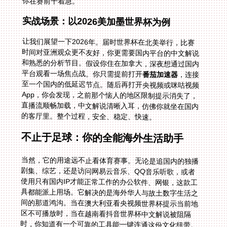
你在赛前干着急。
实战场景：以2026美加墨世界杯为例
让我们展望一下2026年。届时世界杯在北美举行，比赛
时间对亚洲观众更不友好，你更需要国内平台的中文解说
和熟悉的分析节目。假设你住在加拿大，深夜想通过国内
平台观看一场焦点战。你只需提前打开
番茄加速器
，连接
至一个国内的低延迟节点。随后再打开央视频或咪咕视频
App，你会发现，之前那个恼人的地区限制提示消失了，
直播流顺畅加载，中文解说清晰入耳，仿佛你就坐在国内
的客厅里。整个过程，安全、稳定、快速。
不止于足球：你的全能海外生活助手
当然，它的用途远不止看体育赛事。无论是追国内的独播
剧集、综艺，还是访问网易云音乐、QQ音乐听歌，或者
使用只有国内IP才能正常工作的办公软件、网银，这款工
具都能派上用场。它解决的是海外华人与故土数字生活之
间的那道鸿沟。当在澳大利亚看央视频世界杯提示当前地
区不可播放时，当在越南看抖音世界杯中文解说被阻隔
时，你知道有一个可靠的工具能一键连通这份文化纽带。