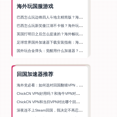
海外玩国服游戏
巴西怎么玩边锋四人斗地主精简版？海外游戏党的加速器终极选择
巴西怎么玩新笑傲江湖不卡顿？海外玩家国服游戏加速终极指南（附猫和老鼠一梦江湖实测）
英国打明日之后怎么提速的？海外畅玩国服游戏终极指南
足球世界国外加速器下载安装指南：海外党畅玩国服游戏的终极解决方案
国外玩合金弹头：觉醒用什么加速器？一份写给海外游子的畅玩指南
回国加速器推荐
海外党必看：如何选对回国翻墙VPN，无缝解锁国内资源？
ChickCN VPN好用吗？和海牛VPN对比哪个回国效果更好？
ChickCN VPN和当归VPN对比哪个回国效果更好？海外党亲测后选了它
深夜连不上Steam回国，我决定不再忍受这数字鸿沟