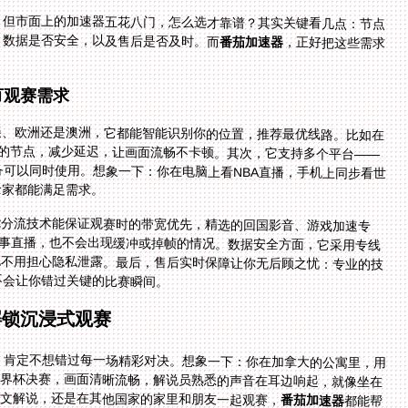
。但市面上的加速器五花八门，怎么选才靠谱？其实关键看几点：节点
、数据是否安全，以及售后是否及时。而
番茄加速器
，正好把这些需求
有观赛需求
美、欧洲还是澳洲，它都能智能识别你的位置，推荐最优线路。比如在
匹配离你最近的节点，减少延迟，让画面流畅不卡顿。其次，它支持多个平台——
mac，而且一人多端设备可以同时使用。想象一下：你在电脑上看NBA直播，手机上同步看世
全家都能满足需求。
能分流技术能保证观赛时的带宽优先，精选的回国影音、游戏加速专
M带宽——就算是4K画质的赛事直播，也不会出现缓冲或掉帧的情况。数据安全方面，它采用专线
在公共WiFi环境下使用，也不用担心隐私泄露。最后，售后实时保障让你无后顾之忧：专业的技
不会让你错过关键的比赛瞬间。
解锁沉浸式观赛
你，肯定不想错过每一场精彩对决。想象一下：你在加拿大的公寓里，用
界杯决赛，画面清晰流畅，解说员熟悉的声音在耳边响起，就像坐在
文解说，还是在其他国家的家里和朋友一起观赛，
番茄加速器
都能帮