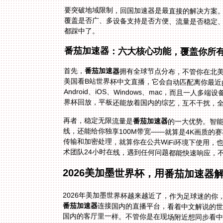
要突破地域限制，回国加速器是最直接的解决方案
覆盖是否广、多设备支持是否方便、流量是否稳定
都踩中了。
番茄加速器：六大核心功能，覆盖你所
首先，
番茄加速器
拥有全球节点分布，不管你在北
美国看B站世界杯中文直播，它会自动
Android、iOS、Windows、
界杯回放，平板还能放着国内的综艺，互不干扰，
再者，稳定无限流量是
番茄加速器
的一大优势。智
线，还能给你独享100
传输和加密处理，就算你
术团队24小时在线，遇到任何问题都能快速响应，
2026美加墨世界杯，用番茄加速器
2026年美加墨世界杯越来越近了，作为足球迷的
番茄加速器
连接国内的直播平台，看着中文解说的世
国内的客厅里一样。不管你是在现场附近想同步看中