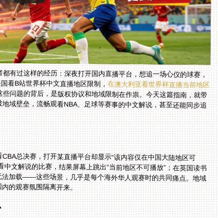
者都有过这样的经历：深夜打开国内直播平台，想追一场心仪的球赛，
美国看B站世界杯中文直播地区限制，
在澳大利亚看世界杯直播当前地区
这些问题的背后，是版权协议和地域限制在作祟。今天这篇指南，就带
，突破地域壁垒，流畅观看NBA、足球等赛事的中文解说，甚至还能同步追
CBA总决赛，打开某直播平台却显示“该内容仅在中国大陆地区可
中文解说的比赛，结果屏幕上跳出“当前地区不可播放”；在英国读书
法加载——这些场景，几乎是每个海外华人观赛时的共同痛点。地域
国内的观赛氛围隔离开来。
心