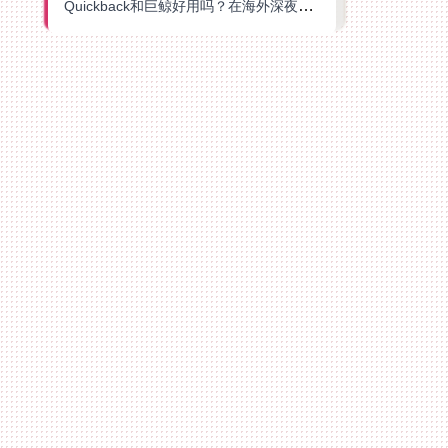
Quickback和巨鲸好用吗？在海外深夜想刷B站、追爱奇艺的你，或许正需要这份答案