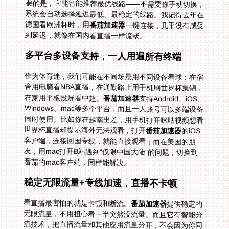
德国看欧洲杯时，用
番茄加速器
一键连接，几乎没有感受
到延迟，就像在国内看直播一样流畅。
多平台多设备支持，一人用遍所有终端
作为体育迷，我们可能在不同场景用不同设备看球：在宿
舍用电脑看NBA直播，在通勤路上用手机刷世界杯集锦，
在家用平板投屏看中超。
番茄加速器
支持Android、iOS、
Windows、mac等多个平台，而且一人账号可以多端设备
同时使用。比如你在越南出差，用手机打开咪咕视频想看
世界杯直播却提示海外无法观看，打开
番茄加速器
的iOS
客户端，连接回国专线，就能直接观看；而在美国的朋
友，用mac打开B站遇到“仅限中国大陆”的问题，切换到
番茄的mac客户端，同样能解决。
稳定无限流量+专线加速，直播不卡顿
看直播最害怕的就是卡顿和断流。
番茄加速器
提供稳定的
无限流量，不用担心看一半突然没流量。而且它有智能分
流技术，把直播流量和其他应用流量分开，不会因为你同
时刷微信就影响直播质量。更贴心的是，它还有精选的回
国影音、游戏加速专线，尤其是体育直播专线，独享
100M带宽，即使是4K高清直播也能轻松驾驭。我之前在
加拿大看CBA总决赛时，用番茄的专线加速，画面清晰流