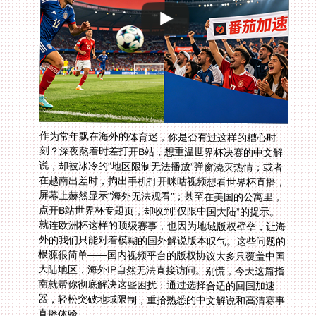
作为常年飘在海外的体育迷，你是否有过这样的糟心时
刻？深夜熬着时差打开B站，想重温世界杯决赛的中文解
说，却被冰冷的“地区限制无法播放”弹窗浇灭热情；或者
在越南出差时，掏出手机打开咪咕视频想看世界杯直播，
屏幕上赫然显示“海外无法观看”；甚至在美国的公寓里，
点开B站世界杯专题页，却收到“仅限中国大陆”的提示。
就连欧洲杯这样的顶级赛事，也因为地域版权壁垒，让海
外的我们只能对着模糊的国外解说版本叹气。这些问题的
根源很简单——国内视频平台的版权协议大多只覆盖中国
大陆地区，海外IP自然无法直接访问。别慌，今天这篇指
南就帮你彻底解决这些困扰：通过选择合适的回国加速
器，轻松突破地域限制，重拾熟悉的中文解说和高清赛事
直播体验。