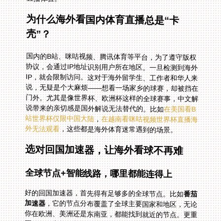
为什么海外看国内体育直播总是“卡
壳”？
国内的B站、咪咕视频、腾讯体育等平台，为了遵守版权
协议，会通过IP地址识别用户所在地区。一旦检测到海外
IP，就会限制访问。这对于海外留学生、工作者和华人来
说，无疑是个大麻烦——想看一场家乡的球赛，却被挡在
门外。尤其是像世界杯、欧洲杯这样的全球赛事，中文解
说带来的亲切感是国外解说无法替代的。比如
在美国看B
站世界杯仅限中国大陆
，
在越南看咪咕视频世界杯直播海
外无法观看
，这些都是海外体育迷常遇到的场景。
选对回国加速器，让海外看球不再难
全球节点+智能线路，哪里都能连得上
好的回国加速器，首先得有足够多的全球节点。比如
番茄
加速器
，它的节点分布覆盖了全球主要国家和地区，无论
你在欧洲、美洲还是东南亚，都能找到就近的节点。更重
要的是，它能智能推荐最优线路——不需要你手动切换，
系统会自动选择延迟最低、最稳定的线路。我记得去年在