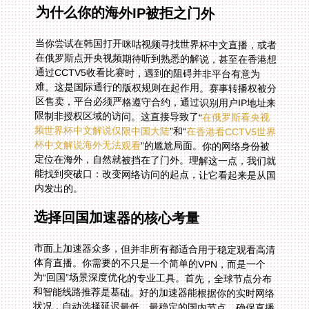
为什么你的海外IP被拒之门外
当你尝试在韩国打开咪咕视频寻找世界杯中文直播，或者
在俄罗斯点开央视频期待听到熟悉的解说，甚至在香港想
通过CCTV5收看比赛时，遇到的阻碍并非平台有意为
难。这是国际通行的版权规则在起作用。赛事转播权被分
区售卖，平台必须严格遵守合约，通过识别用户IP地址来
限制非授权区域的访问。这直接导致了“
在俄罗斯看央视
频世界杯中文解说仅限中国大陆
”和“
在香港看CCTV5世界
杯中文解说海外无法观看
”的尴尬局面。你的网络身份被
定位在海外，自然就被挡在了门外。理解这一点，我们就
能找到突破口：改变网络访问的起点，让它看起来是从国
内发出的。
选择回国加速器的核心考量
市面上加速器众多，但并非所有都适合用于稳定观看高清
体育直播。你需要的不只是一个简单的VPN，而是一个
为“回国”场景深度优化的专业工具。首先，全球节点分布
和智能线路推荐是基础。好的加速器能根据你的实时网络
状况，自动选择延迟最低、最稳定的国内节点，确保直播
画面流畅不卡顿。其次，多平台支持至关重要。你可能在
手机、平板、电脑甚至电视上观看比赛，一款支持
Android、iOS、Windows、macOS全平台，并允许一人
多端同时登录的加速器，才能真正满足你灵活观看的需