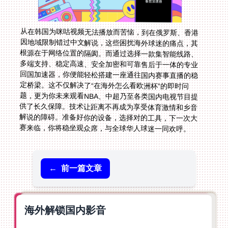
从在韩国为咪咕视频无法播放而苦恼，到在俄罗斯、香港
因地域限制错过中文解说，这些困扰海外球迷的痛点，其
根源在于网络位置的隔阂。而通过选择一款集智能线路、
多端支持、稳定高速、安全加密和可靠售后于一体的专业
回国加速器，你便能轻松搭建一座通往国内赛事直播的稳
定桥梁。这不仅解决了“在海外怎么看欧洲杯”的即时问
题，更为你未来观看NBA、中超乃至各类国内电视节目提
供了长久保障。技术让距离不再成为享受体育激情和乡音
解说的障碍。准备好你的设备，选择对的工具，下一次大
赛来临，你将稳坐观众席，与全球华人球迷一同欢呼。
←
前一篇文章
海外解锁国内影音