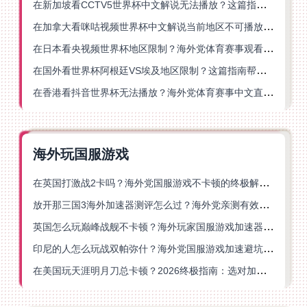
在新加坡看CCTV5世界杯中文解说无法播放？这篇指南帮你解锁海外体育直播自由
在加拿大看咪咕视频世界杯中文解说当前地区不可播放？这篇指南帮你一键解决
在日本看央视频世界杯地区限制？海外党体育赛事观看终极指南
在国外看世界杯阿根廷VS埃及地区限制？这篇指南帮你搞定中文直播+解说
在香港看抖音世界杯无法播放？海外党体育赛事中文直播终极指南
海外玩国服游戏
在英国打激战2卡吗？海外党国服游戏不卡顿的终极解决方案
放开那三国3海外加速器测评怎么过？海外党亲测有效的国服游戏加速指南
英国怎么玩巅峰战舰不卡顿？海外玩家国服游戏加速器终极指南
印尼的人怎么玩战双帕弥什？海外党国服游戏加速避坑指南
在美国玩天涯明月刀总卡顿？2026终极指南：选对加速器让你丝滑连招