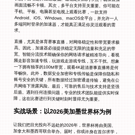
求。
直播，尤其是体育赛事直播，对网络稳定性和带宽要求极
高。因此，加速器必须提供稳定无限的流量和充足的带
宽。智能分流技术能确保你的网络请求被精准导向，看视
频走影音加速专线，玩游戏走游戏专线，互不干扰。想象
一下拥有独享的100M带宽，观看4K超清赛事直播将是何
等畅快。此外，数据安全加密和专线传输是保障你隐私和
账号安全的关键，所有数据经过加密通道传输，避免在公
共网络下泄露风险。最后，可靠的售后与技术支持是坚强
后盾。遇到任何连接问题，专业的技术团队能提供实时保
障，这在比赛进行到关键时刻时显得尤为重要。
实战场景：以2026美加墨世界杯为例
让我们把目光投向不远处的2026年，世界杯将由美国、
加拿大和墨西哥联合举办。届时，你或许身在首尔求学，
或许在莫斯科工作，或许暂居香港。深夜，你想打开国内
的咪咕视频或央视频App，收看带有中文解说的焦点之
战。没有加速器，你只能面对黑屏或错误提示。但如果你
提前部署了具备上述功能的回国加速器，一切将截然不
同。你只需在设备上轻点连接，智能系统便会为你推荐并
接入最优的中国大陆线路。你的网络身份瞬间“回国”，顺
利解锁咪咕视频里精彩的解说频道，或是央视频上熟悉的
央视主持人点评。多平台支持让你可以在客厅用电视投屏
观看，同时在卧室用平板关注另一场比赛的实时数据。稳
定的无限流量和影音专线保证整个加时赛和点球大战期间
画面丝滑，毫无缓冲。数据加密让你安心使用国内账号登
录，售后团队则确保任何突发网络问题都能得到快速响