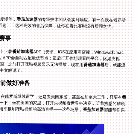
速度慢等，
番茄加速器
的专业技术团队会实时响应。有一次我在俄罗斯
问题——这种高效的售后保障，让你在看比赛时没有后顾之忧。
赛事
上下载
番茄加速器
APP（安卓、iOS在应用商店搜，Windows和mac
去官网下载）；然后注册账号，选择“回国加速”模式，APP会自动匹配最优节点；最后打开你想观看的平台，比如央视
国，之前打开咪咕视频显示无法播放，现在用
番茄加速器
后，就能流
中文解说了。
提前做好准备
你是在俄罗斯继续留学，还是去美国旅游，甚至在加拿大工作，只要有
番
一下：坐在美国的家里，打开央视频看世界杯决赛，听着熟悉的解说
用平板刷咪咕视频的高清直播——这些场景，
番茄加速器
都能帮你实