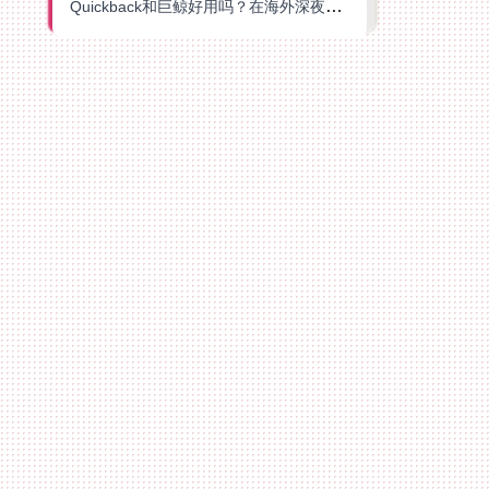
Quickback和巨鲸好用吗？在海外深夜想刷B站、追爱奇艺的你，或许正需要这份答案