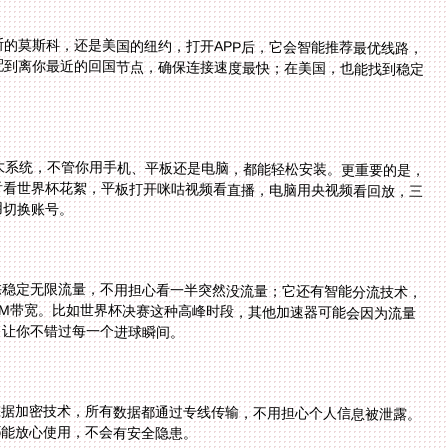
的莫斯科，还是美国的纽约，打开APP后，它会智能推荐最优线路，
自动匹配到离你最近的回国节点，确保连接速度最快；在美国，也能找到稳定
、mac四大系统，不管你用手机、平板还是电脑，都能轻松安装。更重要的是，
机刷抖音看世界杯花絮，平板打开咪咕视频看直播，电脑用央视频看回放，三
用切换账号。
供稳定无限流量，不用担心看一半突然没流量；它还有智能分流技术，
内容时自动走精选的回国影音专线，独享100M带宽。比如世界杯决赛这种高峰时段，其他加速器可能会因为流量
，让你不错过每一个进球瞬间。
数据加密技术，所有数据都通过专线传输，不用担心个人信息被泄露。
都能放心使用，不会有安全隐患。