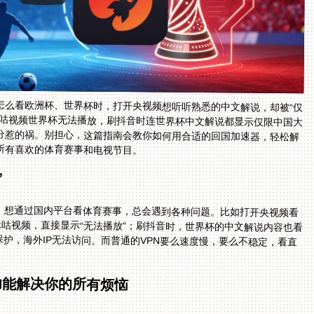
怎么看欧洲杯、世界杯时，打开央视频想听听熟悉的中文解说，却被“仅
咪咕视频世界杯无法播放，刷抖音时连世界杯中文解说都显示仅限中国大
分惹的祸。别担心，这篇指南会教你如何用合适的回国加速器，轻松解
所有喜欢的体育赛事和电视节目。
”
，想通过国内平台看体育赛事，总会遇到各种问题。比如打开央视频看
咪咕视频，直接显示“无法播放”；刷抖音时，世界杯的中文解说内容也看
护，海外IP无法访问。而普通的VPN要么速度慢，要么不稳定，看直
。
功能解决你的所有烦恼