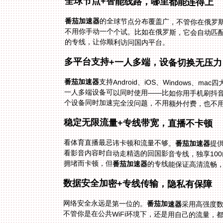
全球节点+智能线路，哪里都能连得上
番茄加速器
的全球节点分布覆盖广，不管你在俄罗斯
不用你手动一个个试。比如在俄罗斯，它会
的专线，让你顺利访问国内平台。
多平台支持+一人多端，设备切换无压力
番茄加速器
支持Android、iOS、Windows
一人多端设备可以同时使用——比如你用手
个设备同时加速完全没问题，不用额外付费，也不
稳定无限流量+专线带宽，直播不卡顿
看体育直播最忌讳卡顿和流量不够。
番茄加速器
提
看影音
拥堵而卡顿，但
番茄加速器
的专线能保证高清流畅
数据安全加密+专线传输，隐私有保障
网络安全永远是第一位的。
番茄加速器
采用高强度
不管你是在公共WiFi环境下，还是用自己的流量，