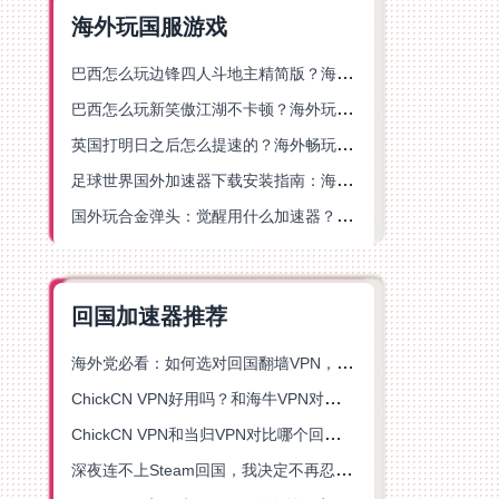
海外玩国服游戏
巴西怎么玩边锋四人斗地主精简版？海外游戏党的加速器终极选择
巴西怎么玩新笑傲江湖不卡顿？海外玩家国服游戏加速终极指南（附猫和老鼠一梦江湖实测）
英国打明日之后怎么提速的？海外畅玩国服游戏终极指南
足球世界国外加速器下载安装指南：海外党畅玩国服游戏的终极解决方案
国外玩合金弹头：觉醒用什么加速器？一份写给海外游子的畅玩指南
回国加速器推荐
海外党必看：如何选对回国翻墙VPN，无缝解锁国内资源？
ChickCN VPN好用吗？和海牛VPN对比哪个回国效果更好？
ChickCN VPN和当归VPN对比哪个回国效果更好？海外党亲测后选了它
深夜连不上Steam回国，我决定不再忍受这数字鸿沟