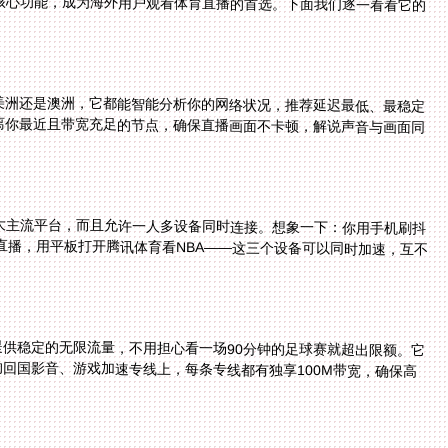
核心功能，成为海外用户观看体育直播的首选。下面我们逐一看看它的
美洲还是澳洲，它都能智能分析你的网络状况，推荐延迟最低、最稳定
自动匹配离你最近且带宽充足的节点，确保直播画面不卡顿，解说声音与画面同
s、mac四大主流平台，而且允许一人多设备同时连接。想象一下：你用手机刷抖
TV5看直播，用平板打开腾讯体育看NBA——这三个设备可以同时加速，互不
提供稳定的无限流量，不用担心看一场90分钟的足球赛就超出限额。它
采用智能分流技术，将体育直播流量分配到专门的回国影音、游戏加速专线上，每条专线都有独享100M带宽，确保高