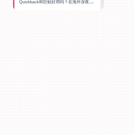
Quickback和巨鲸好用吗？在海外深夜想刷B站、追爱奇艺的你，或许正需要这份答案