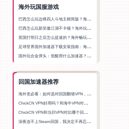
海外玩国服游戏
巴西怎么玩边锋四人斗地主精简版？海外游戏党的加速器终极选择
巴西怎么玩新笑傲江湖不卡顿？海外玩家国服游戏加速终极指南（附猫和老鼠一梦江湖实测）
英国打明日之后怎么提速的？海外畅玩国服游戏终极指南
足球世界国外加速器下载安装指南：海外党畅玩国服游戏的终极解决方案
国外玩合金弹头：觉醒用什么加速器？一份写给海外游子的畅玩指南
回国加速器推荐
海外党必看：如何选对回国翻墙VPN，无缝解锁国内资源？
ChickCN VPN好用吗？和海牛VPN对比哪个回国效果更好？
ChickCN VPN和当归VPN对比哪个回国效果更好？海外党亲测后选了它
深夜连不上Steam回国，我决定不再忍受这数字鸿沟