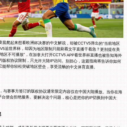
晨爬起来想看欧洲杯决赛的中文解说，却被CCTV5弹出的“当前地区
TV5追世界杯，却因为地区限制只能刷着文字直播干着急？更别提在美
区不可播放”，在加拿大打开CCTV5 APP看世界杯直播也被告知海外
的版权协议限制，只允许大陆IP访问。别担心，这篇指南将告诉你如何
它能帮你轻松突破地区壁垒，享受流畅的中文体育直播。
等，与赛事方签订的版权协议通常限定内容仅在中国大陆播放。当你在海
，平台便会拒绝服务。要解决这个问题，核心是把你的IP切换到中国大
解