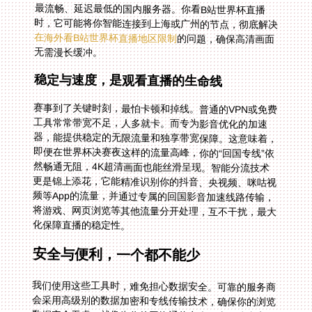
时，它可能将你智能连接到上海或广州的节点，彻底解决
在海外看B站世界杯直播地区限制
的问题，确保高清画面
无需漫长缓冲。
稳定与速度，是观看直播的生命线
赛事到了关键时刻，最怕卡顿和掉线。普通的VPN或免费
工具常常带宽不足，人多就卡。而专为影音优化的加速
器，能提供稳定的无限流量和独享带宽保障。这意味着，
即便在世界杯决赛夜这样的流量高峰，你的“回国专线”依
然畅通无阻，4K超清画面也能丝滑呈现。智能分流技术
更是锦上添花，它能精准识别你的抖音、央视频、咪咕视
频等App的流量，并通过专属的回国影音加速线路传输，
将游戏、网页浏览等其他流量分开处理，互不干扰，最大
化保障直播的稳定性。
安全与便利，一个都不能少
我们使用这些工具时，难免担心数据安全。可靠的服务商
会采用高级别的数据加密和专线传输技术，确保你的浏览
数据安全无虞，就像为你的网络通信套上了专用防弹车
厢，既快又稳还安全。同时，跨设备支持至关重要。你可
以在客厅的Windows电脑上全屏观看，也可以在厨房的
iOS平板上同步收听解说，甚至用Android手机随时查看数
据统计。一人多端同时在线，让观赛体验无缝衔接，自由