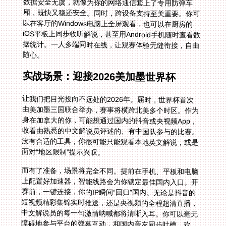
随心。
实战场景：迎接2026美加墨世界杯
让我们把目光投向不远处的2026年。届时，世界杯首次
由美加墨三国联合举办，赛事将横跨北美多个时区。作为
身在加拿大的你，可能想通过国内的抖音或央视频App，
收看由熟悉的中文解说员评述的、有中国队参与的比赛。
没有合适的工具，你很可能只能观看本地英文解说，或是
面对“地区限制”提示兴叹。
而有了准备，场景将完全不同。提前在手机、平板和电脑
上配置好加速器，智能线路会为你锁定最佳国内入口。开
赛前，一键连接，你的IP瞬间“回归”国内。无论是抖音的
短视频精彩集锦实时推送，还是央视频的全程超清直播，
中文解说员的每一句激情呐喊都将清晰入耳。你可以毫无
障碍地参与平台的弹幕互动，和国内亲友同步吐槽、欢
呼，完全融入那份独属于中文互联网的观赛氛围中，仿佛