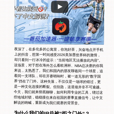
夜深了，在多伦多的公寓里，你泡好茶，兴奋地点开手机
上的抖音，想第一时间感受2026美加墨世界杯的激情，
却只看到一行冰冷的提示：“当前地区无法播放此内容”。
这场景，对于想在海外怎么看欧洲杯、NBA总决赛的你我
来说，太熟悉了。我们和国内的朋友聊着同一个球星，追
着同一支球队，却在开赛哨响时，被一道无形的“数字国
界”挡在了门外。这种失落，不仅仅是一场球的错过，更
是一种文化连接的断裂。但别急，这道墙并非不可逾越。
今天，我们就来彻底聊聊，如何利用专业的工具，绕过这
些地域封锁，稳稳接住来自祖国的赛事直播信号，让中文
解说的呐喊，重新成为我们观赛的背景音。
为什么我们的IP总被“拒之门外”？