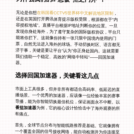
无论是你想
在韩国看CCTV5世界杯中文解说地区限制
，
还是在英国打开腾讯体育提示版权受限，根源都在于“内
容授权地域”。直播平台根据IP地址判断你的位置。一旦
发现你身处海外，为了遵守复杂的国际版权协议，平台只
能将你拦下。这就像你持有一张只限中国境内使用的门
票，自然无法进入海外的球场。手动切换时区、语言都无
济于事，关键是要让平台“认为”你正身处国内。这就需要
我们借助一个稳定、高效的“网络中转站”——回国加速
器。
选择回国加速器，关键看这几点
市面上工具很多，但并非所有都适合高码率、低延迟的直
播场景。一个优秀的加速器，应该像一位经验丰富的赛事
导播，能为你智能切换最佳机位，保证画面永不中断。以
番茄加速器
为例，它的核心设计恰恰击中了海外观赛的所
有痛点。
首先，全球节点分布与智能线路推荐是基础。它就像拥有
一个覆盖全国的信号接收网络，能自动检测并为你连接至
最流畅、延迟最低的国内服务器。你看B站世界杯直播