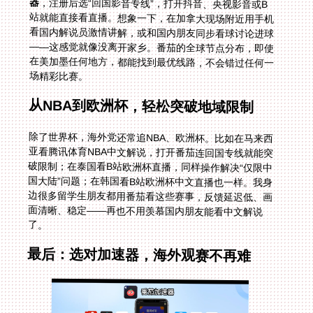
器
，注册后选“回国影音专线”，打开抖音、央视影音或B
站就能直接看直播。想象一下，在加拿大现场附近用手机
看国内解说员激情讲解，或和国内朋友同步看球讨论进球
——这感觉就像没离开家乡。番茄的全球节点分布，即使
在美加墨任何地方，都能找到最优线路，不会错过任何一
场精彩比赛。
从NBA到欧洲杯，轻松突破地域限制
除了世界杯，海外党还常追NBA、欧洲杯。比如在马来西
亚看腾讯体育NBA中文解说，打开番茄连回国专线就能突
破限制；在泰国看B站欧洲杯直播，同样操作解决“仅限中
国大陆”问题；在韩国看B站欧洲杯中文直播也一样。我身
边很多留学生朋友都用番茄看这些赛事，反馈延迟低、画
面清晰、稳定——再也不用羡慕国内朋友能看中文解说
了。
最后：选对加速器，海外观赛不再难