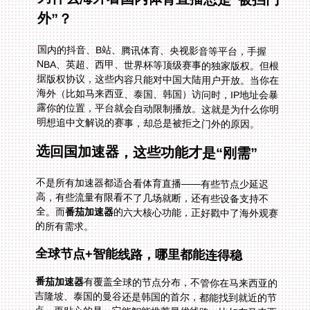
外”？
国内的抖音、B站、腾讯体育、央视影音等平台，手握
NBA、英超、西甲、世界杯等顶级赛事的独家版权。但根
据版权协议，这些内容只能对中国大陆用户开放。当你在
海外（比如马来西亚、泰国、韩国）访问时，IP地址会暴
露你的位置，平台就会自动限制播放。这就是为什么你明
明想追中文解说的赛事，却总是被拒之门外的原因。
选回国加速器，这些功能才是“刚需”
不是所有加速器都适合看体育直播——有些节点少延迟
高，有些流量有限看不了几场就断，还有些设备支持不
全。而
番茄加速器
的六大核心功能，正好戳中了海外观赛
的所有需求。
全球节点+智能线路，哪里都能连得稳
番茄加速器
有覆盖全球的节点分布，不管你在马来西亚的
吉隆坡、泰国的曼谷还是韩国的首尔，都能找到就近的节
点。更贴心的是，它能智能推荐最优线路：比如在马来西
亚看抖音世界杯，系统会自动匹配延迟最低的东南亚节
点，我之前用其他加速器延迟常超100ms，换番茄后稳定