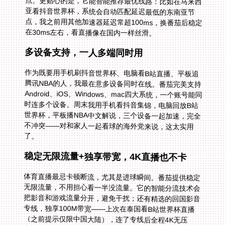
在30ms左右，看直播像在国内一样丝滑。
多设备支持，一人多端同时用
作为既要用手机刷抖音世界杯、电脑看B站直播、平板追
腾讯NBA的人，我最在意多设备同时在线。番茄完美支持
Android、iOS、Windows、mac四大系统，一个账号能同
时连多个设备。周末我用手机看抖音集锦，电脑回放B站
世界杯，平板播NBA中文解说，三个设备一起加速，完全
不冲突——对和家人一起看球的海外党来说，这太实用
了。
稳定无限流量+独享带宽，4K直播也不卡
体育直播最忌卡顿断流，尤其是进球瞬间。番茄提供稳定
无限流量，不用担心看一半没流量。它的智能分流技术会
把影音和游戏流量分开，避免干扰；还有精选的回国影音
专线，独享100M带宽——上次在泰国看B站世界杯直播
（之前提示仅限中国大陆），连了专线后全程4K无压