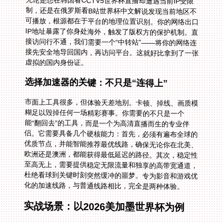
无论是想在韩国看CCTV5世界杯直播却遭遇当前IP受限
制，还是在俄罗斯看B站世界杯中文解说发现当前地区不
可播放，根源都在于平台的地理位置识别。你的网络出口
IP地址暴露了你身处海外，触发了版权方的保护机制。直
接访问行不通，我们需要一个“中转站”——将你的网络连
接先安全地导回国内，再访问平台。这就好比拿到了一张
虚拟的国内身份证。
选择加速器的关键：不只是“连得上”
市面上工具很多，但体验天差地别。卡顿、掉线、画质模
糊足以毁掉任何一场精彩赛事。你需要的不只是一个
能“翻回去”的工具，而是一个为高清直播而生的专业伴
侣。它需要具备几个硬核能力：首先，必须有遍布全球的
优质节点，并能智能推荐最优线路，确保无论你在北美、
欧洲还是澳洲，都能获得最低延迟的路径。其次，稳定性
至高无上，需要提供稳定无限流量和独享的高带宽通道，
杜绝看球到关键时刻突然缓冲的噩梦。专为影音和游戏优
化的加速线路，与普通线路相比，完全是两种体验。
实战场景：以2026美加墨世界杯为例