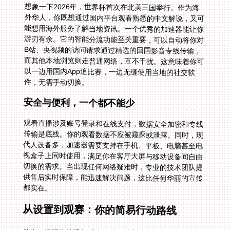
想象一下2026年，世界杯首次在北美三国举行。作为海
外华人，你既想通过国内平台观看熟悉的中文解说，又可
能想用海外服务了解当地资讯。一个优秀的加速器能让你
游刃有余。它的智能分流功能至关重要，可以自动将你对
B站、央视频的访问请求通过精选的回国影音专线传输，
而其他本地浏览则走普通网络，互不干扰。这意味着你可
以一边用国内App追比赛，一边无缝使用当地的社交软
件，无需手动切换。
安全与便利，一个都不能少
观看直播涉及账号登录和在线支付，数据安全加密和专线
传输是底线。你的观看数据不应被窥探或泄露。同时，现
代人设备多，加速器需要支持在手机、平板、电脑甚至电
视盒子上同时使用，满足你在客厅大屏与移动设备间自由
切换的需求。当出现任何网络疑难时，专业的技术团队提
供售后实时保障，能迅速解决问题，这比任何华丽的宣传
都实在。
从设置到观赛：你的简易行动路线