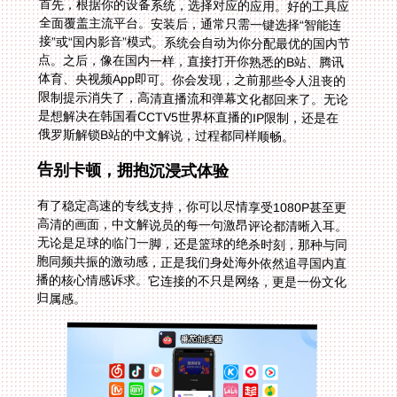
首先，根据你的设备系统，选择对应的应用。好的工具应
全面覆盖主流平台。安装后，通常只需一键选择“智能连
接”或“国内影音”模式。系统会自动为你分配最优的国内节
点。之后，像在国内一样，直接打开你熟悉的B站、腾讯
体育、央视频App即可。你会发现，之前那些令人沮丧的
限制提示消失了，高清直播流和弹幕文化都回来了。无论
是想解决在韩国看CCTV5世界杯直播的IP限制，还是在
俄罗斯解锁B站的中文解说，过程都同样顺畅。
告别卡顿，拥抱沉浸式体验
有了稳定高速的专线支持，你可以尽情享受1080P甚至更
高清的画面，中文解说员的每一句激昂评论都清晰入耳。
无论是足球的临门一脚，还是篮球的绝杀时刻，那种与同
胞同频共振的激动感，正是我们身处海外依然追寻国内直
播的核心情感诉求。它连接的不只是网络，更是一份文化
归属感。