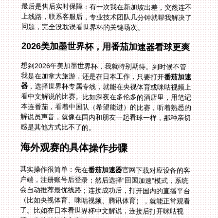
最后是售后实时保障：有一次我在新加坡出差，突然连不
上线路，联系客服后，专业技术团队几分钟就帮我解决了
问题，完全没耽误看世界杯的关键场次。
2026美加墨世界杯，用番茄加速器看球更爽
想到2026年美加墨世界杯，我就特别期待。到时候不管
我是在加拿大旅游，还是在日本工作，只要打开
番茄加速
器
，选择世界杯专属专线，就能在央视体育或咪咕视频上
看中文解说的比赛。比如深夜在多伦多的酒店里，用笔记
本连番茄，看着中国队（希望能进）的比赛，听着熟悉的
解说员声音，就像在国内和朋友一起看球一样，那种亲切
感是其他方式比不了的。
海外观赛的具体操作步骤
其实操作很简单：先在
番茄加速器
官网下载对应设备的客
户端，注册账号后登录；然后选择“回国加速”模式，系统
会自动推荐最优线路；连接成功后，打开国内的直播平台
（比如央视体育、咪咕视频、腾讯体育），就能正常观看
了。比如在日本看世界杯中文解说，连接后打开咪咕视
频，直接就能进入直播页面，再也不会有“无法播放”的提