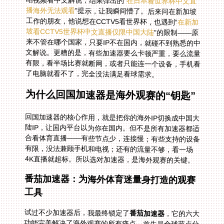
咕视频看中文解说，结果弹出的“
在日本看世界杯中文直
播海外无法观看
”提示，让我瞬间懵了。后来问在新加坡
工作的朋友，他说想在CCTV5看世界杯，也遇到“
在新加
坡看CCTV5世界杯中文直播仅限中国大陆
”的限制——原
来不管在哪个国家，只要IP不在国内，就碰不到熟悉的中
文解说。更糟的是，有些加速器要么卡顿严重，要么流量
有限，看半场比赛就断网，或者只能连一个设备，手机看
了电脑就看不了，完全没法满足看球需求。
为什么回国加速器是海外观赛的“钥匙”
回国加速器的核心作用，就是把你的海外IP切换成中国大
陆IP，让国内平台以为你在国内。但不是所有加速器都适
合看体育直播——有些节点少，连接慢；有些支持的设备
有限，没法兼顾手机和电视；还有的流量不够，看一场
4K直播就超标。所以选对加速器，是海外观赛的关键。
番茄加速器：为海外体育迷量身打造的观赛
工具
试过不少加速器后，我最终锁定了
番茄加速器
，它的六大
功能完美解决了海外观赛的所有痛点。首先是全球节点分
布+智能推荐最优线路：不管你在日本东京、新加坡还是
纽约，打开番茄就能自动检测你所在位置，从遍布全球的
节点里挑出最稳定的那条，不用自己一个个试，省时间又
高效。比如我在东京用它连国内线路，延迟几乎可以忽