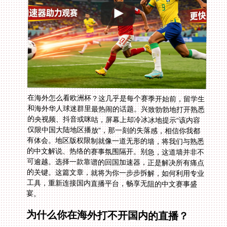
在海外怎么看欧洲杯？这几乎是每个赛季开始前，留学生
和海外华人球迷群里最热闹的话题。兴致勃勃地打开熟悉
的央视频、抖音或咪咕，屏幕上却冷冰冰地提示“该内容
仅限中国大陆地区播放”，那一刻的失落感，相信你我都
有体会。地区版权限制就像一道无形的墙，将我们与熟悉
的中文解说、热络的赛事氛围隔开。别急，这道墙并非不
可逾越。选择一款靠谱的回国加速器，正是解决所有痛点
的关键。这篇文章，就将为你一步步拆解，如何利用专业
工具，重新连接国内直播平台，畅享无阻的中文赛事盛
宴。
为什么你在海外打不开国内的直播？