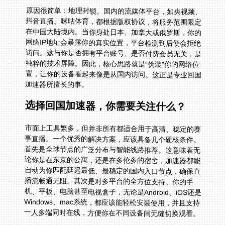
原因很简单：地理封锁。国内的流媒体平台，如央视频、
抖音直播、咪咕体育，都根据版权协议，将服务范围限定
在中国大陆境内。当你身处日本、加拿大或俄罗斯，你的
网络IP地址会暴露你的真实位置，平台检测到后便会拒绝
访问。这与你是否拥有平台账号、是否付费会员无关，是
纯粹的技术屏障。因此，核心思路就是“伪装”你的网络位
置，让你的设备看起来像是从国内访问。这正是专业回国
加速器所擅长的事。
选择回国加速器，你需要关注什么？
市面上工具繁多，但并非所有都适合用于高清、稳定的赛
事直播。一个优秀的解决方案，应该具备几个硬核条件。
首先是全球节点的广泛分布与智能线路推荐。这意味着无
论你是在东京的公寓，还是在多伦多的宿舍，加速器都能
自动为你匹配延迟最低、最稳定的国内入口节点，确保直
播流畅通无阻。其次是对多平台的全方位支持。你的手
机、平板、电脑甚至电视盒子，无论是Android、iOS还是
Windows、mac系统，都应该能轻松安装使用，并且支持
一人多端同时在线，方便你在不同设备间无缝切换观看。