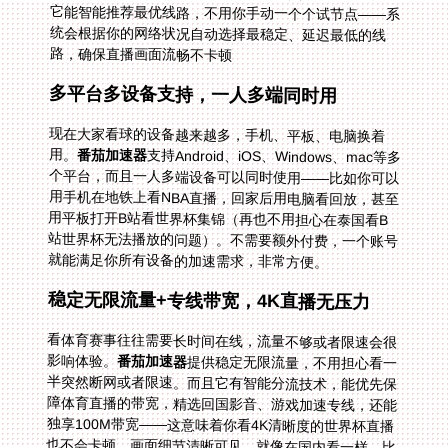
路，确保直播画面流畅不卡顿
多平台多设备支持，一人多端同时用
现在大家看球的设备越来越多，手机、平板、电脑换着
用。
番茄加速器
支持Android、iOS、Windows、mac等多
个平台，而且一人多端设备可以同时使用——比如你可以
用手机在地铁上看NBA直播，回家后用电脑看回放，甚至
用平板打开B站看世界杯集锦（再也不用担心在泰国看B
站世界杯无法播放的问题）。不需要额外付费，一个账号
就能满足你所有设备的加速需求，非常方便。
稳定无限流量+专线带宽，4K直播无压力
看体育赛事往往需要长时间在线，流量不够或者限速会很
影响体验。
番茄加速器
提供稳定无限流量，不用担心看一
半突然断网或者限速。而且它有智能分流技术，能优先保
障体育直播的带宽，精选回国影音、游戏加速专线，还能
独享100M带宽——这意味着你看4K清晰度的世界杯直播
也不会卡顿，画面细节清晰可见，就像在国内看一样。比