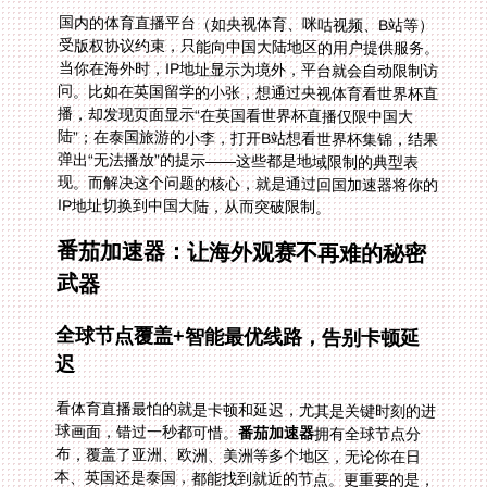
国内的体育直播平台（如央视体育、咪咕视频、B站等）
受版权协议约束，只能向中国大陆地区的用户提供服务。
当你在海外时，IP地址显示为境外，平台就会自动限制访
问。比如在英国留学的小张，想通过央视体育看世界杯直
播，却发现页面显示“在英国看世界杯直播仅限中国大
陆”；在泰国旅游的小李，打开B站想看世界杯集锦，结果
弹出“无法播放”的提示——这些都是地域限制的典型表
现。而解决这个问题的核心，就是通过回国加速器将你的
IP地址切换到中国大陆，从而突破限制。
番茄加速器：让海外观赛不再难的秘密
武器
全球节点覆盖+智能最优线路，告别卡顿延
迟
看体育直播最怕的就是卡顿和延迟，尤其是关键时刻的进
球画面，错过一秒都可惜。
番茄加速器
拥有全球节点分
布，覆盖了亚洲、欧洲、美洲等多个地区，无论你在日
本、英国还是泰国，都能找到就近的节点。更重要的是，
它能智能推荐最优线路，不用你手动一个个试节点——系
统会根据你的网络状况自动选择最稳定、延迟最低的线