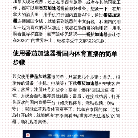
作，都可以用
番茄加速器
提前做好准备。想象一下：在加
拿大的酒店里，用手机打开国内直播APP，通过
番茄加速
器
连接回国专线，就能看到熟悉的中文解说，和国内的朋
友一起为喜欢的球队加油；或者在墨西哥的咖啡馆，用电
脑看世界杯直播，画面流畅无延迟——
番茄加速器
会让你
在2026年的世界杯上，轻松享受中文解说的乐趣。
使用番茄加速器看国内体育直播的简单
步骤
其实使用
番茄加速器
很简单，只需要几个步骤：首先，根
据你的设备（手机、电脑等）下载
番茄加速器
APP或客户
端；然后，注册账号并登录；接着，选择“回国加速”模
式，系统会自动推荐最优线路；最后，连接成功后，打开
你喜欢的国内直播平台（如央视体育、咪咕视频、B站
等），就能正常观看体育赛事了。比如在泰国的你，连接
后打开B站，就能解决“在泰国看B站世界杯无法播放”的问
题，顺利观看集锦。