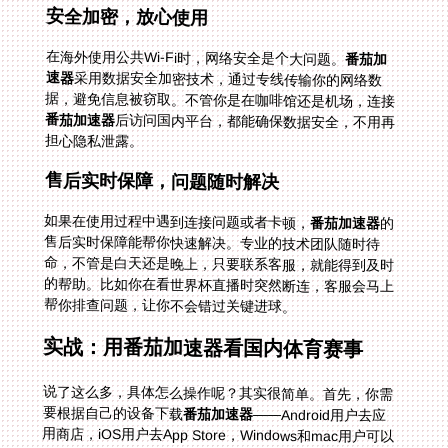
安全加密，放心使用
在海外使用公共Wi-Fi时，网络安全是个大问题。
番茄加
速器
采用数据安全加密技术，通过专线传输你的网络数
据，避免信息被窃取。不管你是在咖啡馆还是机场，连接
番茄加速器
后访问国内平台，都能确保数据安全，不用再
担心隐私泄露。
售后实时保障，问题随时解决
如果在使用过程中遇到连接问题或者卡顿，
番茄加速器
的
售后实时保障能帮你快速解决。专业的技术团队随时待
命，不管是白天还是晚上，只要联系客服，就能得到及时
的帮助。比如你在看世界杯直播时突然断连，客服会马上
帮你排查问题，让你不会错过关键进球。
实战：用番茄加速器看国内体育赛事
说了这么多，具体怎么操作呢？其实很简单。首先，你需
要根据自己的设备下载
番茄加速器
——Android用户去应
用商店，iOS用户去App Store，Windows和mac用户可以
到官网下载。安装完成后注册账号，选择合适的套餐。然
后打开加速器，切换到“回国加速”模式，它会自动智能推
荐最优线路。接着打开你想观看的平台，比如央视频、B
站或者腾讯体育，就能正常访问了。比如在加拿大看B站