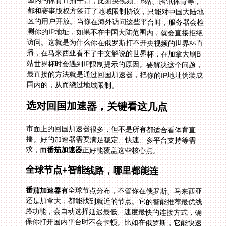
国内的体育直播平台，比如央视频、B站、腾讯体育等，
都和赛事版权方签订了地域限制协议，只能对中国大陆地
区的用户开放。当你在海外访问这些平台时，服务器会检
测你的IP地址，如果不在中国大陆范围内，就会直接拒绝
访问。这就是为什么你在俄罗斯打不开央视频的世界杯直
播，在马来西亚看不了中文解说的世界杯，在加拿大刷B
站世界杯时会遇到IP限制提示的原因。要解决这个问题，
最直接的方法就是通过回国加速器，把你的IP地址伪装成
国内的，从而绕过地域限制。
选对回国加速器，关键看这几点
市面上的回国加速器很多，但不是所有都适合看体育直
播。好的加速器需要满足稳定、快速、多平台支持等需
求，而
番茄加速器
正好能覆盖这些核心点。
全球节点+智能线路，哪里都能连
番茄加速器
有全球节点分布，不管你在俄罗斯、马来西亚
还是加拿大，都能找到就近的节点。它的智能推荐最优线
路功能，会自动选择延迟最低、速度最快的连接方式，确
保你打开国内平台时不会卡顿。比如在俄罗斯，它能快速
匹配到国内的服务器，让你顺利访问央视频看世界杯；在
马来西亚，连接专线后就能解决世界杯中文直播的IP限制