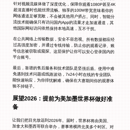
他国际网站访问依然保持本地高速，互不干扰。
在公共网络上传输数据，安全不容忽视。所有数据都应经
过高强度加密，并通过专线传输，防止你的观看记录、账
号信息被窃取或窥探。这层保护让你可以安心登录国内的
平台账号。
最后，靠谱的售后服务和技术团队是坚强后盾。使用中难
免遇到技术问题或线路波动，7x24小时在线的专业团队
能快速响应，为你排忧解难，确保在大赛期间你的观赛体
验不掉链子。
展望2026：提前为美加墨世界杯做好准
备
让我们把目光放远到2026年。届时，世界杯将由美国、
加拿大和墨西哥联合举办，赛事将横跨北美多个时区。对
于海外华人，尤其是北美的观众，这既是盛宴，也可能带
来新的观看挑战。国内的直播平台势必会投入巨资进行转
播，而地域限制只会更加严格。你可能在纽约的公寓里，
渴望听到中文解说员对梅西（如果那时他还在）最后一次
世界杯演出的激情呐喊；也可能在温哥华，想和国内家人