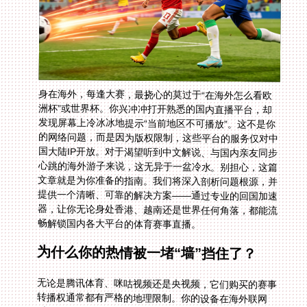
身在海外，每逢大赛，最挠心的莫过于“在海外怎么看欧
洲杯”或世界杯。你兴冲冲打开熟悉的国内直播平台，却
发现屏幕上冷冰冰地提示“当前地区不可播放”。这不是你
的网络问题，而是因为版权限制，这些平台的服务仅对中
国大陆IP开放。对于渴望听到中文解说、与国内亲友同步
心跳的海外游子来说，这无异于一盆冷水。别担心，这篇
文章就是为你准备的指南。我们将深入剖析问题根源，并
提供一个清晰、可靠的解决方案——通过专业的回国加速
器，让你无论身处香港、越南还是世界任何角落，都能流
畅解锁国内各大平台的体育赛事直播。
为什么你的热情被一堵“墙”挡住了？
无论是腾讯体育、咪咕视频还是央视频，它们购买的赛事
转播权通常都有严格的地理限制。你的设备在海外联网
时，平台会通过IP地址识别你的位置。一旦发现你不在中
国大陆，就会立刻阻断信号。这就像你持有一张只限中国
境内使用的门票，却被挡在了场馆门外。于是，你可能会
遇到“在香港看世界杯中文直播无法播放”的尴尬，或者在