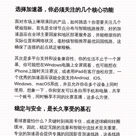
选择加速器，你必须关注的几个核心功能
面对市场上琳琅满目的产品，如何挑选？你需要关注几个
硬核指标。首先是全球节点分布与智能线路推荐。好的加
速器应在全球主要国家和地区部署服务器，并能根据你的
实际位置和网络状况，毫秒级智能推荐最优回国线路。这
确保了连接的起点就足够顺畅。
其次是多平台支持和设备兼容性。你的生活不止于一个屏
幕。你可能想在Windows电脑上全屏观看，也可能想在
iPhone上随时关注赛况，或者用iPad在客厅放松欣赏。一
个优秀的加速器应该能全面支持Android、iOS、
Windows、macOS系统，并且允许你在多个设备上同时
使用。想象一下，你和室友可以各自用手机和电脑，共享
一个账号，同时畅享不同的比赛直播，这多么方便。
稳定与安全，是长久享受的基石
看球赛最怕什么？关键时刻画面卡住，或者进球瞬间转圈
缓冲。因此，稳定无限的流量和智能分流技术至关重要。
专业的加速器会提供专属的回国影音加速线路，这条线路
针对视频流媒体做了深度优化，保障你观看1080P甚至4K
超清直播时也能丝滑流畅。独享的100M带宽意味着你的
网络通道足够宽敞，不会被其他用户挤占。同时，智能分
流技术能确保只有访问国内App的流量才走加速通道，其