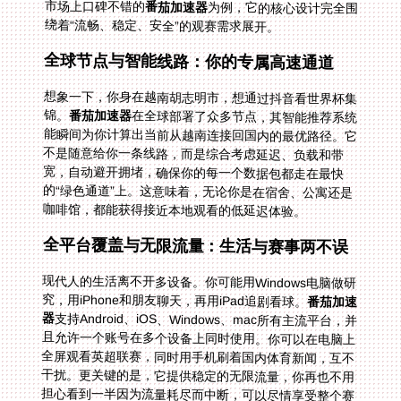
市场上口碑不错的
番茄加速器
为例，它的核心设计完全围
绕着“流畅、稳定、安全”的观赛需求展开。
全球节点与智能线路：你的专属高速通道
想象一下，你身在越南胡志明市，想通过抖音看世界杯集
锦。
番茄加速器
在全球部署了众多节点，其智能推荐系统
能瞬间为你计算出当前从越南连接回国内的最优路径。它
不是随意给你一条线路，而是综合考虑延迟、负载和带
宽，自动避开拥堵，确保你的每一个数据包都走在最快
的“绿色通道”上。这意味着，无论你是在宿舍、公寓还是
咖啡馆，都能获得接近本地观看的低延迟体验。
全平台覆盖与无限流量：生活与赛事两不误
现代人的生活离不开多设备。你可能用Windows电脑做研
究，用iPhone和朋友聊天，再用iPad追剧看球。
番茄加速
器
支持Android、iOS、Windows、mac所有主流平台，并
且允许一个账号在多个设备上同时使用。你可以在电脑上
全屏观看英超联赛，同时用手机刷着国内体育新闻，互不
干扰。更关键的是，它提供稳定的无限流量，你再也不用
担心看到一半因为流量耗尽而中断，可以尽情享受整个赛