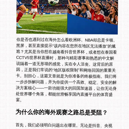
你是否也遇到过在海外怎么看欧洲杯、NBA却总是卡顿、
黑屏，甚至直接提示“该内容在您所在地区无法播放”的尴
尬？尤其是当你想在越南看抖音世界杯，或者想在泰国看
CCTV5世界杯直播时，那种与精彩赛事和熟悉的中文解
说隔着一道无形墙的感觉，实在令人沮丧。这背后的原
因，正是我们常说的“地区版权限制”和网络回国的重重关
卡。别担心，这篇文章就是为你准备的终极指南。我们将
一步步拆解问题，并为你提供一个高效、稳定、安全的解
决方案核心——一款功能强大的回国加速器，让你无论身
处世界哪个角落，都能丝滑畅享国内直播平台的体育盛
宴。
为什么你的海外观赛之路总是受阻？
首先，我们必须明白问题出在哪里。无论是抖音、央视
频、腾讯体育还是咪咕视频，这些国内主流平台在购买赛
事转播权时，合同里通常都严格限定了播放地域范围，仅
限中国大陆地区。平台会通过检测你的IP地址来判断你的
位置。一旦发现你的IP来自海外，就会立刻触发限制。这