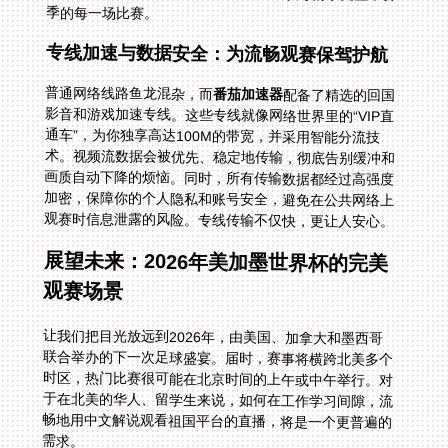
季的每一场比赛。
专线加速与数据安全：为流畅观赛保驾护航
普通网络线路鱼龙混杂，而
番茄加速器
配备了精选的回国
影音和游戏加速专线。这些专线就像网络世界里的“VIP直
通车”，为你独享高达100M的带宽，并采用智能分流技
术。视频流数据会被优先、稳定地传输，彻底告别缓冲和
画质自动下降的烦恼。同时，所有传输数据都经过高强度
加密，保障你的个人隐私和账号安全，避免在公共网络上
观赛时信息泄露的风险。专线传输不仅快，更让人安心。
展望未来：2026年美加墨世界杯的完美
观赛场景
让我们把目光放远到2026年，由美国、加拿大和墨西哥
联合举办的下一次足球盛宴。届时，赛事将横跨北美多个
时区，热门比赛很可能在北京时间的上午或中午举行。对
于在北美的华人、留学生来说，如何在工作学习间隙，流
畅地用中文解说观看祖国平台的直播，将是一个更普遍的
需求。