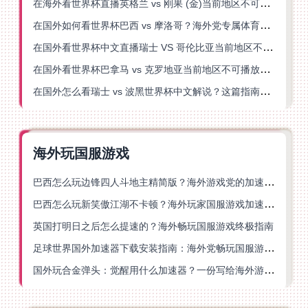
在海外看世界杯直播英格兰 vs 刚果 (金)当前地区不可播放？这篇指南帮你突破所有限制
在国外如何看世界杯巴西 vs 摩洛哥？海外党专属体育观赛指南来了
在国外看世界杯中文直播瑞士 VS 哥伦比亚当前地区不可播放？这篇指南帮你搞定
在国外看世界杯巴拿马 vs 克罗地亚当前地区不可播放？这篇指南帮你轻松解决海外体育直播难题
在国外怎么看瑞士 vs 波黑世界杯中文解说？这篇指南帮你搞定所有地区限制问题
海外玩国服游戏
巴西怎么玩边锋四人斗地主精简版？海外游戏党的加速器终极选择
巴西怎么玩新笑傲江湖不卡顿？海外玩家国服游戏加速终极指南（附猫和老鼠一梦江湖实测）
英国打明日之后怎么提速的？海外畅玩国服游戏终极指南
足球世界国外加速器下载安装指南：海外党畅玩国服游戏的终极解决方案
国外玩合金弹头：觉醒用什么加速器？一份写给海外游子的畅玩指南