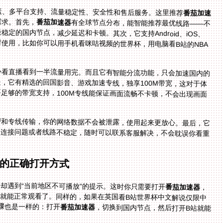
盖、多平台支持、流量稳定性、安全性和售后服务。这里推荐
番茄加速
需求。首先，
番茄加速器
有全球节点分布，能智能推荐最优线路——不
管你在越南、英国还是其他国家，它都会自动匹配最稳定的国内节点，减少延迟和卡顿。其次，它支持Android、iOS、
Windows、mac多个平台，还允许一人多端设备同时使用，比如你可以用手机看咪咕视频的世界杯，用电脑看B站的NBA
心看直播看到一半流量用完。而且它有智能分流功能，只会加速国内的
度。更重要的是，它有精选的回国影音、游戏加速专线，独享100M带宽，这对于体
的赛事直播需要足够的带宽支持，100M专线能保证画面流畅不卡顿，不会出现画面
密和专线传输，你的网络数据不会被泄露，使用起来更放心。最后，它
技术团队也很给力，如果遇到连接问题或者线路不稳定，随时可以联系客服解决，不会耽误你看重
的正确打开方式
却遇到“当前地区不可播放”的提示。这时你只需要打开
番茄加速器
，
选择国内的影音专线，连接成功后再打开咪咕视频，就能正常观看了。同样的，如果在英国看B站世界杯中文解说仅限中
骤也是一样的：打开
番茄加速器
，切换到国内节点，然后打开B站就能