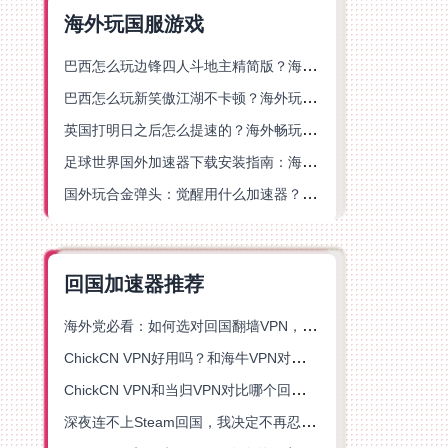
海外玩国服游戏
巴西怎么玩边锋四人斗地主精简版？海外游戏党的加速器终极选择
巴西怎么玩新笑傲江湖不卡顿？海外玩家国服游戏加速终极指南（附猫和老鼠一梦江湖实测）
英国打明日之后怎么提速的？海外畅玩国服游戏终极指南
足球世界国外加速器下载安装指南：海外党畅玩国服游戏的终极解决方案
国外玩合金弹头：觉醒用什么加速器？一份写给海外游子的畅玩指南
回国加速器推荐
海外党必看：如何选对回国翻墙VPN，无缝解锁国内资源？
ChickCN VPN好用吗？和海牛VPN对比哪个回国效果更好？
ChickCN VPN和当归VPN对比哪个回国效果更好？海外党亲测后选了它
深夜连不上Steam回国，我决定不再忍受这数字鸿沟