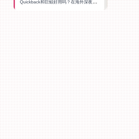
Quickback和巨鲸好用吗？在海外深夜想刷B站、追爱奇艺的你，或许正需要这份答案