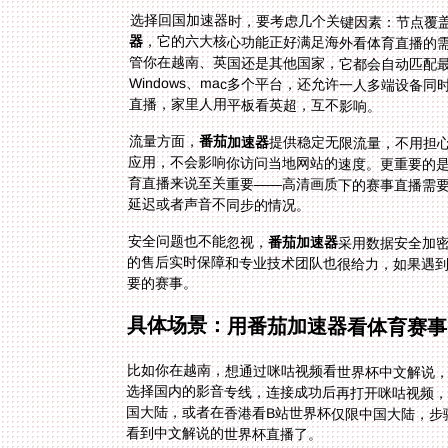
选择回国加速器时，要考虑几个关键因素：节点覆
器
，它的六大核心功能正好满足海外看体育直播的
直播，家里人用平板看英超，互不影响。
流量方面，
番茄加速器
提供稳定无限流量，不用担
应用，不会影响你访问当地网站的速
育直播来说至关重要——高清画质下
延迟或者声音不同步的情况。
安全问题也不能忽视，
番茄加速器
采用数据安全加
的售后实时保障和专业
要的赛事。
具体场景：用番茄加速器看体育赛事
比如你在越南，想通过咪咕视频看世界杯中文解说，
国大陆，或者在香港看B站世界杯仅限中国大陆，步
看到中文解说的世界杯直播了。