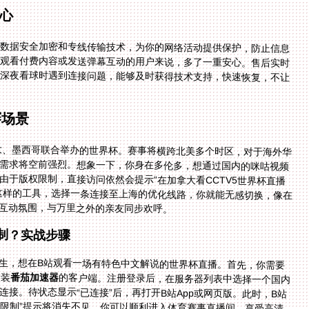
心
过数据安全加密和专线传输技术，为你的网络活动提供保护，防止信息
过程中被窥探。这对于需要登录国内平台账户观看付费内容或发送弹幕互动的用户来说，多了一重安心。售后实时
专业的技术团队则是体验的坚强后盾。一旦在深夜看球时遇到连接问题，能够及时获得技术支持，快速恢复，不让
赛场景
拿大、墨西哥联合举办的世界杯。赛事将横跨北美多个时区，对于海外华
的需求将空前强烈。想象一下，你身在多伦多，想通过国内的咪咕视频
由于版权限制，直接访问依然会提示“在加拿大看CCTV5世界杯直播
这样的工具，选择一条连接至上海的优化线路，你就能无感切换，像在
互动氛围，与万里之外的亲友同步欢呼。
制？实战步骤
生，想在B站观看一场有特色中文解说的世界杯直播。首先，你需要
安装
番茄加速器
的客户端。注册登录后，在服务器列表中选择一个国内
节点（如“上海-影音优化”或“广州-游戏加速”），点击连接。待状态显示“已连接”后，再打开B站App或网页版。此时，B站
检测到的将是你的国内代理IP，那个恼人的“当前IP受限制”提示将消失不见。你可以顺利进入体育赛事直播间，享受高清
画质、实时弹幕和中文解说员的激情点评。整个过程，你的实际网络流量通过加密专线“绕道”回国，再返回给你，实现了