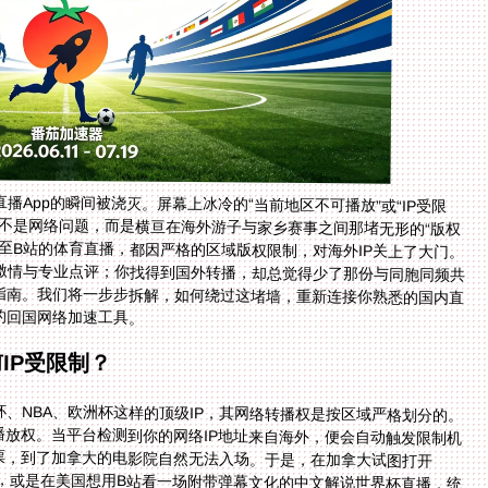
App的瞬间被浇灭。屏幕上冰冷的“当前地区不可播放”或“IP受限
不是网络问题，而是横亘在海外游子与家乡赛事之间那堵无形的“版权
至B站的体育直播，都因严格的区域版权限制，对海外IP关上了大门。
情与专业点评；你找得到国外转播，却总觉得少了那份与同胞同频共
南。我们将一步步拆解，如何绕过这堵墙，重新连接你熟悉的国内直
的回国网络加速工具。
IP受限制？
、NBA、欧洲杯这样的顶级IP，其网络转播权是按区域严格划分的。
放权。当平台检测到你的网络IP地址来自海外，便会自动触发限制机
影票，到了加拿大的电影院自然无法入场。于是，在加拿大试图打开
题，或是在美国想用B站看一场附带弹幕文化的中文解说世界杯直播，统
用普通的免费VPN，往往速度不稳、易被屏蔽，看球赛卡成PPT，体验