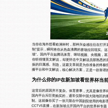
当你在海外想看欧洲杯时，那种兴奋感往往在打开直播
制”提示，瞬间将你从热血沸腾的赛场拉回现实。这
墙”。国内平台如腾讯体育、咪咕视频、央视频，甚
你听得懂英文解说，却更怀念中文解说员那熟悉的激
振的归属感。别急，这篇文章就是为你准备的终极指
播平台和中文解说，核心解决方案，正是一款靠谱
为什么你的IP在新加坡看世界杯当前
这背后的原因并不复杂。体育赛事，尤其是像世界杯
国内平台斥巨资购买的，通常仅限中国大陆地区的播
制。这就像你买了一张只限在中国剧院使用的电
CCTV5直播，在新加坡点开国内平台的世界杯专
统会遭遇当前IP受限制的尴尬。单纯更换DNS或使