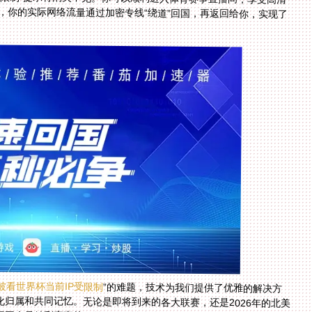
坡看世界杯当前IP受限制
”的难题，技术为我们提供了优雅的解决方
案。它不仅仅是连接一条网络线路，更是连接一份文化归属和共同记忆。无论是即将到来的各大联赛，还是2026年的北美
世界杯，选择一款可靠的工具，提前做好准备，你就不再会是精彩赛事的局外人。无论身在何方，那份为精彩进球呐喊、