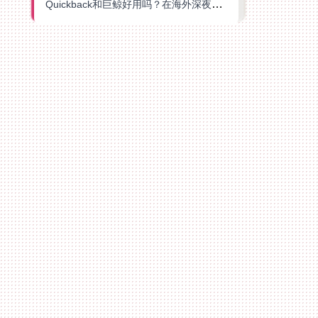
Quickback和巨鲸好用吗？在海外深夜想刷B站、追爱奇艺的你，或许正需要这份答案