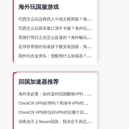
海外玩国服游戏
巴西怎么玩边锋四人斗地主精简版？海外游戏党的加速器终极选择
巴西怎么玩新笑傲江湖不卡顿？海外玩家国服游戏加速终极指南（附猫和老鼠一梦江湖实测）
英国打明日之后怎么提速的？海外畅玩国服游戏终极指南
足球世界国外加速器下载安装指南：海外党畅玩国服游戏的终极解决方案
国外玩合金弹头：觉醒用什么加速器？一份写给海外游子的畅玩指南
回国加速器推荐
海外党必看：如何选对回国翻墙VPN，无缝解锁国内资源？
ChickCN VPN好用吗？和海牛VPN对比哪个回国效果更好？
ChickCN VPN和当归VPN对比哪个回国效果更好？海外党亲测后选了它
深夜连不上Steam回国，我决定不再忍受这数字鸿沟