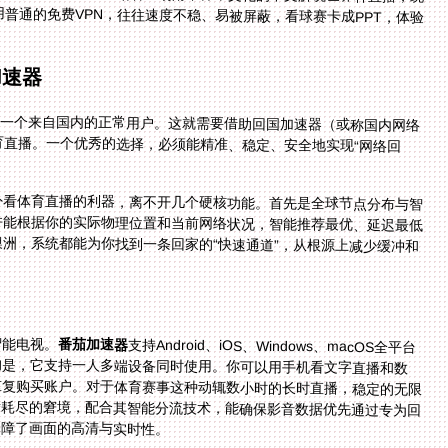
加速器
成一个来自国内的正常用户。这就需要借助回国加速器（或称国内网络
育直播。一个优秀的选择，必须能精准、稳定、安全地实现“网络回
外看体育直播的利器，离不开几个硬核功能。首先是全球节点分布与智
广泛的国内服务器节点，并能根据你的实际物理位置和当前网络状况，智能推荐最优、延迟最低
你身处北美、欧洲还是澳洲，系统都能为你找到一条回家的“快速通道”，从根源上减少缓冲和
智能电视。
番茄加速器
支持Android、iOS、Windows、macOS全平台
客户端，让你在任一设备上都能轻松配置。更贴心的是，它支持一人多端设备同时使用。你可以用手机看文字直播和数
据，用平板或电脑看高清视频流，互不干扰，无需重复购买账户。对于体育赛事这种动辄数小时的长时直播，稳定的无限
流量套餐至关重要。它避免了看到关键时刻突然流量耗尽的窘境，配合其智能分流技术，能确保影音数据优先通过专为回
保障了画面的高清与实时性。