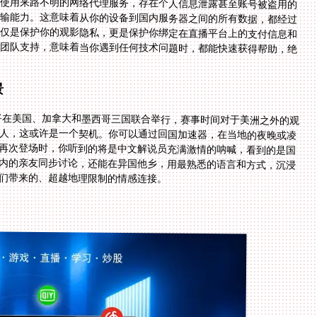
。使用来路不明的网络代理服务，存在个人信息泄露甚至账号被盗用的
传输能力。这意味着从你的设备到国内服务器之间的所有数据，都经过
不仅是保护你的观影隐私，更是保护你绑定在直播平台上的支付信息和
术团队支持，意味着当你遇到任何技术问题时，都能快速获得帮助，绝
景
杯将在美国、加拿大和墨西哥三国联合举行，赛事时间对于美洲之外的观
华人，这或许是一个契机。你可以通过回国加速器，在当地的夜晚或凌
人再次登场时，你听到的将是中文解说员充满激情的呐喊，看到的是国
国内的亲友同步讨论，还能在异国他乡，用最熟悉的语言和方式，沉浸
们带来的、超越地理限制的情感连接。