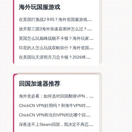
海外玩国服游戏
在英国打激战2卡吗？海外党国服游戏不卡顿的终极解决方案
放开那三国3海外加速器测评怎么过？海外党亲测有效的国服游戏加速指南
英国怎么玩巅峰战舰不卡顿？海外玩家国服游戏加速器终极指南
印尼的人怎么玩战双帕弥什？海外党国服游戏加速避坑指南
在美国玩天涯明月刀总卡顿？2026终极指南：选对加速器让你丝滑连招
回国加速器推荐
海外党必看：如何选对回国翻墙VPN，无缝解锁国内资源？
ChickCN VPN好用吗？和海牛VPN对比哪个回国效果更好？
ChickCN VPN和当归VPN对比哪个回国效果更好？海外党亲测后选了它
深夜连不上Steam回国，我决定不再忍受这数字鸿沟