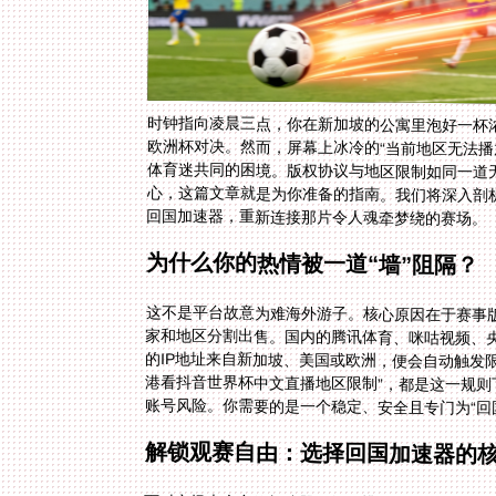
时钟指向凌晨三点，你在新加坡的公寓里泡好一杯浓
欧洲杯对决。然而，屏幕上冰冷的“当前地区无法播
体育迷共同的困境。版权协议与地区限制如同一道
心，这篇文章就是为你准备的指南。我们将深入剖析
回国加速器，重新连接那片令人魂牵梦绕的赛场。
为什么你的热情被一道“墙”阻隔？
这不是平台故意为难海外游子。核心原因在于赛事版
家和地区分割出售。国内的腾讯体育、咪咕视频、
的IP地址来自新加坡、美国或欧洲，便会自动触发
账号风险。你需要的是一个稳定、安全且专门为“回
解锁观赛自由：选择回国加速器的