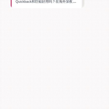
Quickback和巨鲸好用吗？在海外深夜想刷B站、追爱奇艺的你，或许正需要这份答案