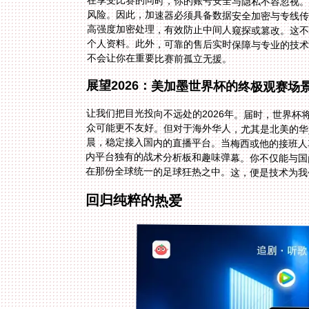
在享受比赛的同时，你的账号安全与隐私不容忽视
风险。因此，加速器必须具备数据安全加密与专线
高强度加密处理，有效防止中间人窥探或篡改。这
个人资料。此外，可靠的售后实时保障与专业的技
不会让你在重要比赛前孤立无援。
展望2026：美加墨世界杯的终极观赛场
让我们把目光投向不远处的2026年。届时，世界
众可能更不友好。但对于海外华人，尤其是北美的
晨，稳定接入国内的直播平台。当梅西或他的接班
内平台独有的战术分析板和趣味弹幕。你不仅能与
在那份全球统一的足球狂热之中。这，便是技术为我
回归纯粹的热爱