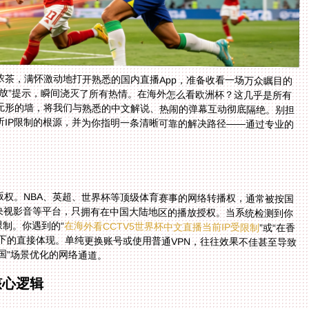
茶，满怀激动地打开熟悉的国内直播App，准备收看一场万众瞩目的
放”提示，瞬间浇灭了所有热情。在海外怎么看欧洲杯？这几乎是所有
无形的墙，将我们与熟悉的中文解说、热闹的弹幕互动彻底隔绝。别担
IP限制的根源，并为你指明一条清晰可靠的解决路径——通过专业的
权。NBA、英超、世界杯等顶级体育赛事的网络转播权，通常被按国
央视影音等平台，只拥有在中国大陆地区的播放授权。当系统检测到你
限制。你遇到的“
在海外看CCTV5世界杯中文直播当前IP受限制
”或“在香
港看抖音世界杯中文直播地区限制”，都是这一规则下的直接体现。单纯更换账号或使用普通VPN，往往效果不佳甚至导致
国”场景优化的网络通道。
核心逻辑