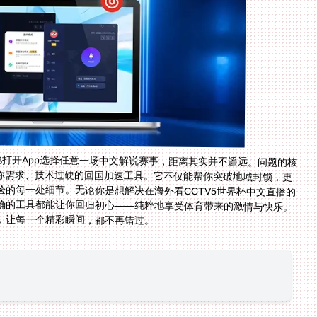
容地打开App选择任意一场中文解说赛事，距离其实并不遥远。问题的核
懂你需求、技术过硬的回国加速工具。它不仅能帮你突破地域封锁，更
的每一处细节。无论你是想解决在海外看CCTV5世界杯中文直播的
确的工具都能让你回归初心——纯粹地享受体育带来的激情与快乐。
，让每一个精彩瞬间，都不再错过。