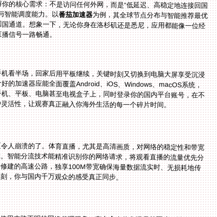
解你的核心需求：不是访问任何外网，而是“低延迟、高稳定地连接回国
与智能调度能力。以
番茄加速器
为例，其全球节点分布与智能推荐最优
线路的功能，能自动为你匹配延迟最低、最流畅的回国通道。想象一下，无论你身在洛杉矶还是悉尼，应用都能像一位经
直播信号一路畅通。
手机看半场，回家后用平板继续，关键时刻又切换到电脑大屏享受沉浸
速器应能全面覆盖Android、iOS、Windows、macOS系统，
手机、平板、电脑甚至电视盒子上，同时登录你的国内平台账号，在不
种灵活性，让观赛真正融入你海外生活的每一个碎片时间。
更令人崩溃的了。体育直播，尤其是高清画质，对网络的稳定性和带宽
障。智能分流技术能精准识别你的网络请求，将观看直播的流量优先分
修建的高速公路，独享100M带宽确保海量数据流实时、无损耗地传
一刻，你与国内千万观众的感受真正同步。