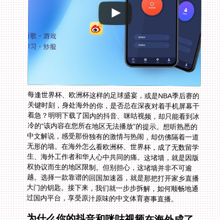
每逢世界杯、欧洲杯这样的足球盛宴，或是NBA季后赛的
关键时刻，身处海外的你，是否总在深夜对着手机屏幕干
着急？明明下载了国内的抖音、咪咕视频，却只能看到冰
冷的“该内容在您所在地区无法播放”的提示。想听熟悉的
中文解说，感受那份独有的激情与热闹，却仿佛隔着一道
无形的墙。在海外怎么看欧洲杯、世界杯，成了无数留学
生、海外工作者和华人心中共同的痛。这堵墙，就是因版
权协议而生的地区限制。但别担心，这堵墙并非不可逾
越。选择一款靠谱的回国加速器，就是那把打开家乡直播
大门的钥匙。接下来，我们就一步步拆解，如何顺畅地通
过国内平台，享受原汁原味的中文体育赛事直播。
为什么你的抖音和咪咕视频在海外成了