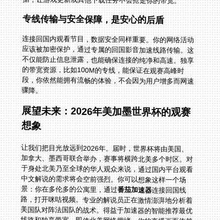
专线传输与安全保障，是安心的后盾
连接回国内观看节目，数据安全同样重要。你的网络活动
应该被加密保护，通过专属的回国影音加速线路传输。这
不仅能防止信息泄露，也能确保连接的纯净和高速。独享
的带宽资源，比如100M的专线，能保证在观赛高峰时
段，你依然能拥有流畅的体验，不会因为用户增多而网速
骤降。
展望未来：2026年美加墨世界杯的观赛
想象
让我们把目光放远到2026年。届时，世界杯将由美国、
加拿大、墨西哥联合举办，赛事将横跨北美多个时区。对
于身处北美乃至全球的华人观众来说，通过国内平台观看
中文解说的需求将会空前强烈。你可以想象这样一个场
景：你在多伦多的公寓里，通过
番茄加速器
连接回国线
路，打开咪咕视频。专业的解说员正在激情澎湃地分析着
美国队对阵法国队的战术。得益于加速器的智能推荐最优
线路和独享带宽，即使北美网络拥堵，你的直播画面依然
清晰流畅，毫无延迟。你可以毫无障碍地在弹幕里与国内
亲友交流，仿佛大家就在同一个时空，共同为进球欢呼。
这就是技术打破地域限制，为你连接的那份珍贵的归属