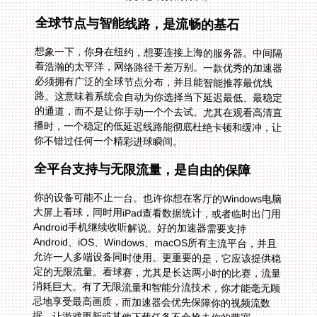
全球节点与智能线路，是流畅的基石
想象一下，你身在纽约，想要连接上海的服务器。中间隔
着浩瀚的太平洋，网络路径千差万别。一款优秀的加速器
必须拥有广泛的全球节点分布，并且能智能推荐最优线
路。这意味着系统会自动为你选择当下延迟最低、最稳定
的通道，而不是让你手动一个个去试。尤其在观看高清直
播时，一个稳定的低延迟线路能彻底杜绝卡顿和缓冲，让
你不错过任何一个精彩进球瞬间。
全平台支持与无限流量，是自由的保障
你的设备可能不止一台。也许你想在客厅的Windows电脑
大屏上看球，同时用iPad查看数据统计，或者临时出门用
Android手机继续收听解说。好的加速器需要支持
Android、iOS、Windows、macOS所有主流平台，并且
允许一人多端设备同时使用。更重要的是，它应该提供稳
定的无限流量。看球赛，尤其是长达两小时的比赛，流量
消耗巨大。有了无限流量和智能分流技术，你才能毫无顾
忌地享受最高画质，而加速器会优先保障你的视频流数
据，让游戏更新或其他下载任务不会抢走你的带宽。