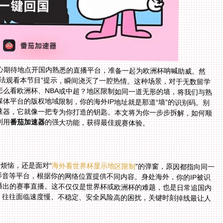
心期待地点开国内熟悉的直播平台，准备一起为欧洲杯呐喊助威。然
法观看本节目”提示，瞬间浇灭了一腔热情。这种场景，对于无数留学
么看欧洲杯、NBA或中超？地区限制如同一道无形的墙，将我们与熟
体平台的版权地域限制，你的海外IP地址就是那道“墙”的识别码。别
速器，它就像一把专为你打造的钥匙。本文将为你一步步拆解，如何顺
利用
番茄加速器
的强大功能，获得最佳观赛体验。
的烦恼，还是面对“
海外看世界杯显示地区限制
”的弹窗，原因都指向同一
个：IP地址。爱奇艺、腾讯视频、咪咕视频、央视影音等平台，根据你的网络位置提供不同内容。身处海外，你的IP被识
别为非中国大陆地区，自然无法访问那些仅限国内播出的赛事直播。这不仅仅是世界杯或欧洲杯的难题，也是日常追国内
综艺、电视剧的普遍障碍。单纯依靠某些免费工具，往往面临速度慢、不稳定、安全风险高的困扰，关键时刻掉线最让人