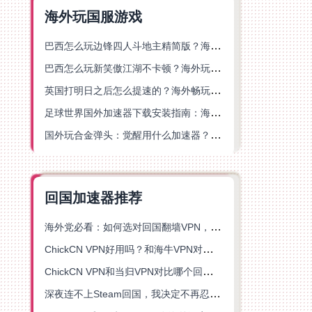
海外玩国服游戏
巴西怎么玩边锋四人斗地主精简版？海外游戏党的加速器终极选择
巴西怎么玩新笑傲江湖不卡顿？海外玩家国服游戏加速终极指南（附猫和老鼠一梦江湖实测）
英国打明日之后怎么提速的？海外畅玩国服游戏终极指南
足球世界国外加速器下载安装指南：海外党畅玩国服游戏的终极解决方案
国外玩合金弹头：觉醒用什么加速器？一份写给海外游子的畅玩指南
回国加速器推荐
海外党必看：如何选对回国翻墙VPN，无缝解锁国内资源？
ChickCN VPN好用吗？和海牛VPN对比哪个回国效果更好？
ChickCN VPN和当归VPN对比哪个回国效果更好？海外党亲测后选了它
深夜连不上Steam回国，我决定不再忍受这数字鸿沟