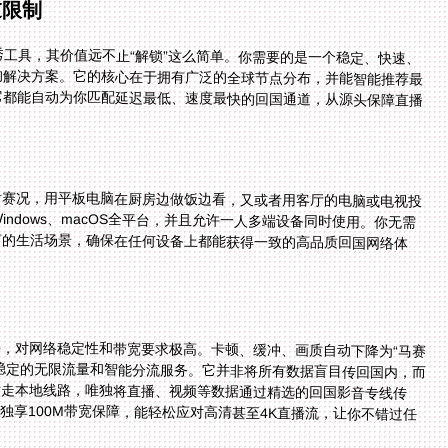
过限制
工具，其价值远不止“解锁”这么简单。你需要的是一个稳定、快速、
的解决方案。它的核心在于拥有广泛的全球节点分布，并能智能推荐最
北美、欧洲还是澳洲，它都能自动为你匹配延迟最低、速度最快的回国通道，从源头保障直播
看赛况，用平板电脑在厨房边做饭边看，又或者用客厅的电脑或电视投
S、Windows、macOS全平台，并且允许一人多端设备同时使用。你无需
一个账号就能覆盖你所有的生活场景，确保在任何设备上都能获得一致的高品质回国网络体
，对网络稳定性和带宽要求极高。卡顿、缓冲、画质自动下降为“马赛
稳定的无限流量和智能分流服务。它并非将所有数据盲目传回国内，而
能系统，将你的网页浏览、社交应用等流量走本地线路，唯独将直播、视频等数据通过精选的回国影音专线传
专线就像一条为视频数据铺设的高速公路，独享100M带宽保障，能轻松应对高清甚至4K直播流，让你不错过任