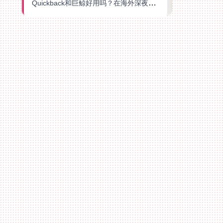
Quickback和巨鲸好用吗？在海外深夜想刷B站、追爱奇艺的你，或许正需要这份答案