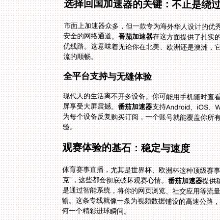
选择回国加速器的关键：不止是绕
市面上加速器众多，但一款专为海外华人设计的优秀
安全的网络通道。
番茄加速器
在这方面提供了扎实
优线路。这意味着无论你在
流的顺畅。
全平台支持与无缝体验
现代人的生活离不开多设备。你可能用手机随时查
屏享受大屏震撼。
番茄加速器
支持Android、iO
为每个设备反复购买订阅，
验。
观赛体验的基石：稳定与速度
体育赛事直播，尤其是世界杯、欧洲杯这种顶级赛事
克”，这些都会彻底破坏观赛心情。
番茄加速器
提供
是通过智
输。这条
何一个精彩进球瞬间。