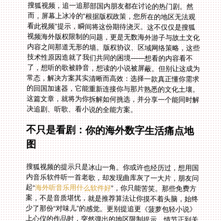
决追剧、听歌、看小说的全能方案。
不只是看剧：你的海外数字生活痛点地
图
搜狐视频的提示只是冰山一角。你或许也经历过，想用国
内音乐软件听一首老歌，却发现曲库灰了一大片，朋友问
起“
海外听音乐用什么软件好
”，你只能苦笑。那些免费方
案，不是音质堪忧，就是推荐算法让你摸不着头脑，始终
少了那份“对味儿”的感觉。更别提追更《菠萝包轻小说》
上心仪的作品时，突然弹出的地区限制提示，情节正到关
键处，却硬生生被拦在了门外。“菠萝包轻小说在海外有
地区限制怎么破解”成了社群里高频的求助。这些分散的
痛点，其实指向同一个核心：你需要一条稳定、高速且安