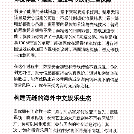
解决了能用的基础问题，接下来就要追求好用。稳定无限
流量是安心追剧的前提，不必时刻担心流量耗尽，看一部
电影都提心吊胆。更重要的是智能分流与专线技术。普通
的网络通道拥挤不堪，而精选的回国影音、游戏加速专
线，就像为你铺设了一条独享的VIP高速公路。特别是独
享100M带宽的承诺，能确保你在观看4K流媒体、进行跨
国游戏或参加国内视频会议时，画面清晰流畅，告别卡顿
与加载圆圈。
在这个过程中，数据安全加密和专线传输不容忽视。你的
浏览习惯、账号信息都值得被认真保护。通过加密隧道传
输数据，能有效防止在公共网络或复杂网络环境下的信息
泄露风险，让你在享受内容时无后顾之忧。
构建无缝的海外中文娱乐生态
当你拥有了这样一款工具，生活将如何改变？首先，搜狐
视频、腾讯视频、爱奇艺上的大片新剧将不再有区域阻
拦。你可以同步追更，参与国内的社交话题讨论。其
次，“海外听音乐用什么软件好”将不再是个问题。你可以
重新启用你最习惯的QQ音乐、网易云音乐，完整的曲库
和个性化的日推歌单都会回来。至于“菠萝包轻小说在海
外有地区限制怎么破解”，答案也变得简单——连接加速
器后，限制提示自动消失，你可以继续沉浸在那个光怪陆