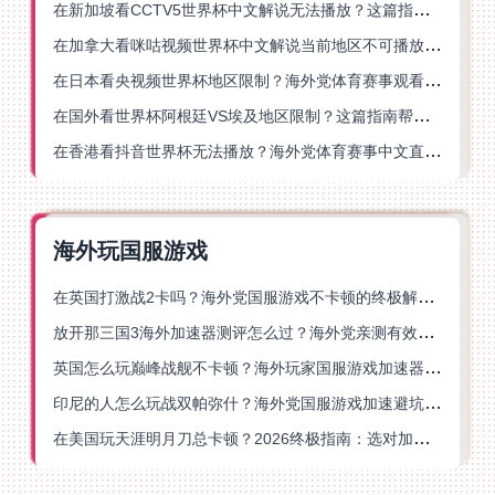
在新加坡看CCTV5世界杯中文解说无法播放？这篇指南帮你解锁海外体育直播自由
在加拿大看咪咕视频世界杯中文解说当前地区不可播放？这篇指南帮你一键解决
在日本看央视频世界杯地区限制？海外党体育赛事观看终极指南
在国外看世界杯阿根廷VS埃及地区限制？这篇指南帮你搞定中文直播+解说
在香港看抖音世界杯无法播放？海外党体育赛事中文直播终极指南
海外玩国服游戏
在英国打激战2卡吗？海外党国服游戏不卡顿的终极解决方案
放开那三国3海外加速器测评怎么过？海外党亲测有效的国服游戏加速指南
英国怎么玩巅峰战舰不卡顿？海外玩家国服游戏加速器终极指南
印尼的人怎么玩战双帕弥什？海外党国服游戏加速避坑指南
在美国玩天涯明月刀总卡顿？2026终极指南：选对加速器让你丝滑连招