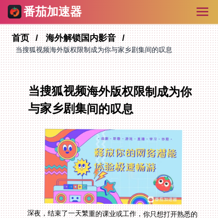
番茄加速器
首页
海外解锁国内影音
当搜狐视频海外版权限制成为你与家乡剧集间的叹息
当搜狐视频海外版权限制成为你
与家乡剧集间的叹息
深夜，结束了一天繁重的课业或工作，你只想打开熟悉的
搜狐视频，追一追那部国内朋友都在讨论的热门剧。然
而，屏幕上冰冷的“根据版权政策，您所在的地区无法观
看此视频”提示，瞬间将这份期待浇灭。这不仅仅是搜狐
视频海外版权限制的问题，更是无数海外游子与故土文化
内容之间那道无形的墙。版权协议、区域网络策略，这些
技术性原因造就了我们共同的困境——想看的内容看不
了，想听的歌被静音，想读的小说被屏蔽。但别让这成为
常态，解决方案其实清晰而高效：选择一款真正懂你需求
的回国加速器，它能重新连接你与那片熟悉的文化土壤。
这篇文章，就将为你拆解如何挑选，并分享一个能同时解