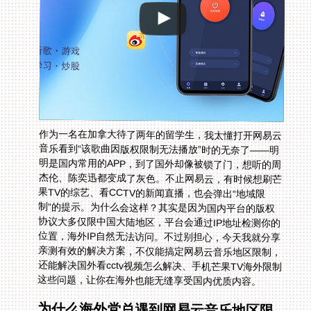
作为一名在加拿大待了两年的留学生，我太懂打开网易云
音乐看到“该歌曲因版权限制无法播放”时的无奈了——明
明是国内常用的APP，到了国外却像被锁了门，想听的周
杰伦、陈奕迅都变成了灰色。不止网易云，有时候想刷芒
果TV的综艺、看CCTV的新闻直播，也会弹出“地域限
制”的提示。为什么会这样？其实是因为国内平台的版权
协议大多仅限中国大陆地区，平台会通过IP地址检测你的
位置，海外IP自然无法访问。不过别担心，今天我就分享
亲测有效的解决方案，不仅能搞定网易云音乐地区限制，
还能解决国外看cctv视频怎么解决、手机芒果TV海外限制
这些问题，让你在海外也能无缝享受国内优质内容。
为什么海外党总遇到网易云音乐地区限