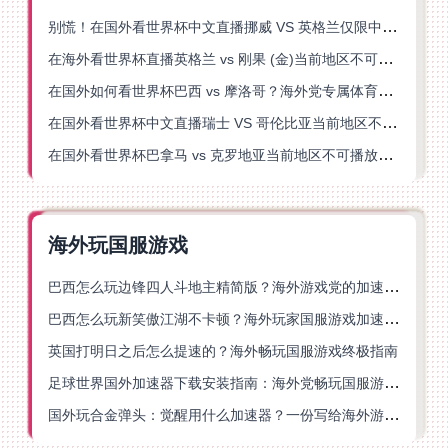
别慌！在国外看世界杯中文直播挪威 VS 英格兰仅限中国大陆？这篇指南帮你搞定
在海外看世界杯直播英格兰 vs 刚果 (金)当前地区不可播放？这篇指南帮你突破所有限制
在国外如何看世界杯巴西 vs 摩洛哥？海外党专属体育观赛指南来了
在国外看世界杯中文直播瑞士 VS 哥伦比亚当前地区不可播放？这篇指南帮你搞定
在国外看世界杯巴拿马 vs 克罗地亚当前地区不可播放？这篇指南帮你轻松解决海外体育直播难题
海外玩国服游戏
巴西怎么玩边锋四人斗地主精简版？海外游戏党的加速器终极选择
巴西怎么玩新笑傲江湖不卡顿？海外玩家国服游戏加速终极指南（附猫和老鼠一梦江湖实测）
英国打明日之后怎么提速的？海外畅玩国服游戏终极指南
足球世界国外加速器下载安装指南：海外党畅玩国服游戏的终极解决方案
国外玩合金弹头：觉醒用什么加速器？一份写给海外游子的畅玩指南