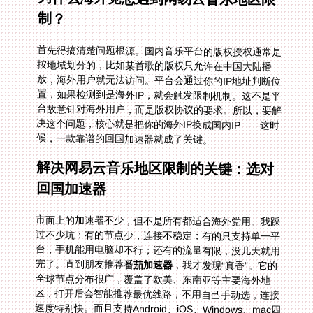
制？
首先得搞清楚问题根源。国内音乐平台的版权授权通常是
按地域划分的，比如某首歌的版权只允许在中国大陆播
放，海外用户就无法访问。平台会通过你的IP地址判断位
置，如果检测到是海外IP，就会触发限制机制。这不是平
台故意针对海外用户，而是版权协议的要求。所以，要解
决这个问题，核心就是把你的海外IP换成国内IP——这时
候，一款靠谱的回国加速器就成了关键。
解决网易云音乐地区限制的关键：选对
回国加速器
市面上的加速器不少，但不是所有都适合海外党用。我踩
过不少坑：有的节点少，连接不稳定；有的只支持单一平
台，手机能用电脑却不行；还有的流量有限，没几天就用
完了。直到朋友推荐
番茄加速器
，我才发现“真香”。它的
全球节点分布很广，覆盖了欧美、东南亚等主要海外地
区，打开后会智能推荐最优线路，不用自己手动选，连接
速度特别快。而且支持Android、iOS、Windows、mac四
大平台，一人账号可以同时登录多个设备——比如我用手
机听网易云，平板看芒果TV，电脑追CCTV直播，都能同