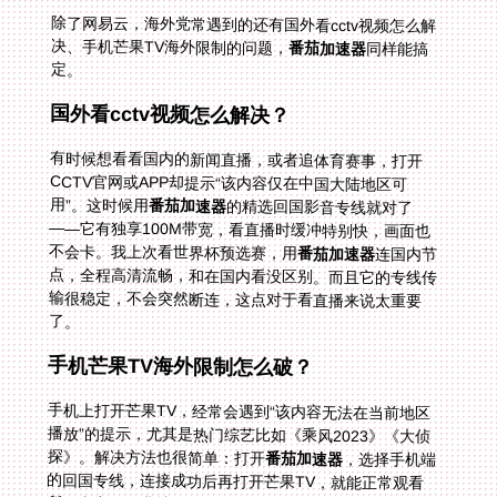
除了网易云，海外党常遇到的还有国外看cctv视频怎么解
决、手机芒果TV海外限制的问题，
番茄加速器
同样能搞
定。
国外看cctv视频怎么解决？
有时候想看看国内的新闻直播，或者追体育赛事，打开
CCTV官网或APP却提示“该内容仅在中国大陆地区可
用”。这时候用
番茄加速器
的精选回国影音专线就对了
——它有独享100M带宽，看直播时缓冲特别快，画面也
不会卡。我上次看世界杯预选赛，用
番茄加速器
连国内节
点，全程高清流畅，和在国内看没区别。而且它的专线传
输很稳定，不会突然断连，这点对于看直播来说太重要
了。
手机芒果TV海外限制怎么破？
手机上打开芒果TV，经常会遇到“该内容无法在当前地区
播放”的提示，尤其是热门综艺比如《乘风2023》《大侦
探》。解决方法也很简单：打开
番茄加速器
，选择手机端
的回国专线，连接成功后再打开芒果TV，就能正常观看
所有内容了。我特别喜欢它的数据安全加密功能，用公共
WiFi的时候也不用担心隐私泄露，因为所有数据都是通过