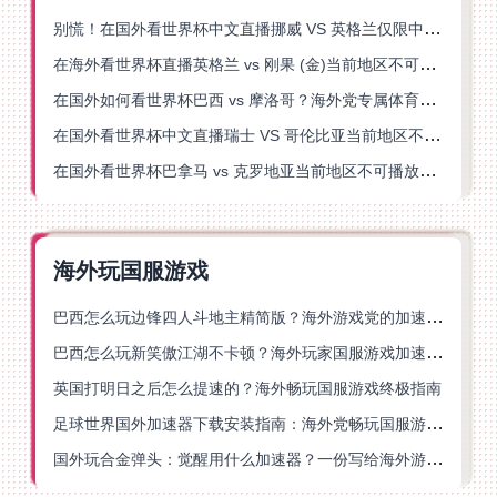
别慌！在国外看世界杯中文直播挪威 VS 英格兰仅限中国大陆？这篇指南帮你搞定
在海外看世界杯直播英格兰 vs 刚果 (金)当前地区不可播放？这篇指南帮你突破所有限制
在国外如何看世界杯巴西 vs 摩洛哥？海外党专属体育观赛指南来了
在国外看世界杯中文直播瑞士 VS 哥伦比亚当前地区不可播放？这篇指南帮你搞定
在国外看世界杯巴拿马 vs 克罗地亚当前地区不可播放？这篇指南帮你轻松解决海外体育直播难题
海外玩国服游戏
巴西怎么玩边锋四人斗地主精简版？海外游戏党的加速器终极选择
巴西怎么玩新笑傲江湖不卡顿？海外玩家国服游戏加速终极指南（附猫和老鼠一梦江湖实测）
英国打明日之后怎么提速的？海外畅玩国服游戏终极指南
足球世界国外加速器下载安装指南：海外党畅玩国服游戏的终极解决方案
国外玩合金弹头：觉醒用什么加速器？一份写给海外游子的畅玩指南