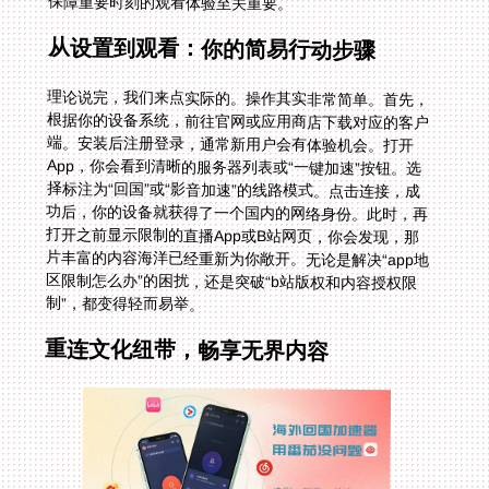
保障重要时刻的观看体验至关重要。
从设置到观看：你的简易行动步骤
理论说完，我们来点实际的。操作其实非常简单。首先，
根据你的设备系统，前往官网或应用商店下载对应的客户
端。安装后注册登录，通常新用户会有体验机会。打开
App，你会看到清晰的服务器列表或“一键加速”按钮。选
择标注为“回国”或“影音加速”的线路模式。点击连接，成
功后，你的设备就获得了一个国内的网络身份。此时，再
打开之前显示限制的直播App或B站网页，你会发现，那
片丰富的内容海洋已经重新为你敞开。无论是解决“app地
区限制怎么办”的困扰，还是突破“b站版权和内容授权限
制”，都变得轻而易举。
重连文化纽带，畅享无界内容