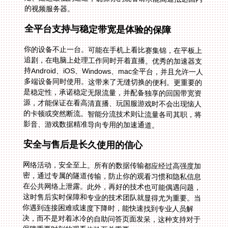
的视频服务器。
全平台支持与稳定带宽是体验的保障
你的设备不止一台。可能在手机上看比赛集锦，在平板上
追剧，在电脑上处理工作同时开着直播。优秀的加速器支
持Android、iOS、Windows、mac全平台，并且允许一人
多端设备同时使用。这带来了无缝切换的便利。更重要的
是稳定性，承诺稳定无限流量，并配备独享的回国带宽资
源，才能保证在看高清直播、玩国服游戏时不会出现恼人
的卡顿或突然断流。智能分流技术则让流量各司其职，将
影音、游戏数据精准导向专用的加速通道。
安全与售后是长久使用的信心
网络活动，安全至上。所有的数据传输都应经过高强度加
密，通过专属的隧道传输，防止你的观看习惯和隐私信息
在公共网络上泄露。此外，再好的技术也可能偶遇问题，
这时售后实时保障和专业的技术团队就显得尤为重要。当
你遇到连接困难或速度下降时，能快速找到专业人员解
决，而不是对着冰冷的自助问答页面发呆，这种支持对于