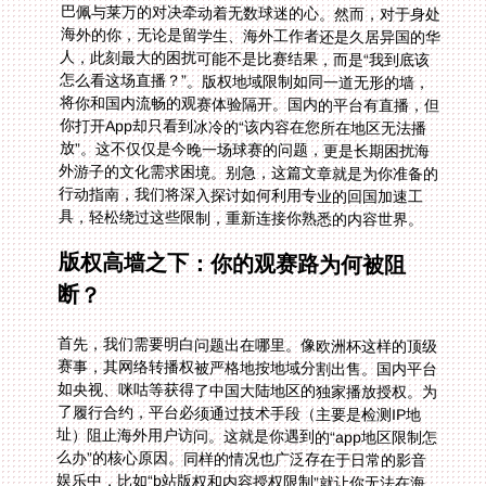
具，轻松绕过这些限制，重新连接你熟悉的内容世界。
版权高墙之下：你的观赛路为何被阻
断？
首先，我们需要明白问题出在哪里。像欧洲杯这样的顶级
赛事，其网络转播权被严格地按地域分割出售。国内平台
如央视、咪咕等获得了中国大陆地区的独家播放授权。为
了履行合约，平台必须通过技术手段（主要是检测IP地
址）阻止海外用户访问。这就是你遇到的“app地区限制怎
么办”的核心原因。同样的情况也广泛存在于日常的影音
娱乐中，比如“b站版权和内容授权限制”就让你无法在海
外畅享B站上丰富的影视剧、纪录片和UP主原创内容。这
种因地理位置而生的信息鸿沟，让海外生活多了一丝不便