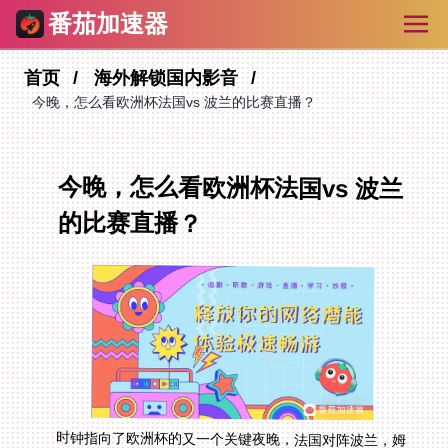
番茄加速器
首页
海外解锁国内影音
今晚，怎么看欧洲杯法国vs 波兰的比赛直播？
今晚，怎么看欧洲杯法国vs 波兰
的比赛直播？
时钟指向了欧洲杯的又一个关键夜晚，法国对阵波兰，姆
巴佩与莱万的对决牵动着无数球迷的心。然而，对于身处
海外的你，无论是留学生、海外工作者还是久居异国的华
人，此刻最大的困扰可能不是比赛结果，而是“我到底该
怎么看这场直播？”。版权地域限制如同一道无形的墙，
将你和国内流畅的观赛体验隔开。国内的平台有直播，但
你打开App却只看到冰冷的“该内容在您所在地区无法播
放”。这不仅仅是今晚一场球赛的问题，更是长期困扰海
外游子的文化需求困境。别急，这篇文章就是为你准备的
行动指南，我们将深入探讨如何利用专业的回国加速工