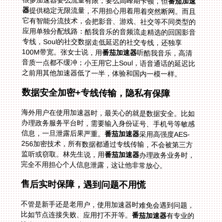
很多加速器要么流量有限，要么高峰期卡顿，但
番茄加速
器
提供稳定无限流量，不用担心用着用着突然断网。而且
它有智能分流技术，会把影音、游戏、社交等不同类型的
应用单独分配线路：酷我音乐的音频流走精选的回国影音
专线，Soul的社交数据走低延迟的社交专线，还独享
100M带宽。张女士说，用
番茄加速器
听酷我音乐，高清
音质一点都不缓冲；小王用它上Soul，语音通话的延迟比
之前用其他加速器低了一半，体验和国内一模一样。
数据安全加密+专线传输，隐私有保障
海外用户在使用加速器时，最关心的就是数据安全。比如
办理政务服务平台时，需要输入身份证号、手机号等敏感
信息，一旦泄露后果严重。
番茄加速器
采用高强度AES-
256加密技术，所有数据都通过专线传输，不会被第三方
监听或窃取。林先生说，用
番茄加速器
办理政务业务时，
完全不用担心个人信息泄露，这让他非常放心。
售后实时保障，遇到问题不用慌
不管是新手还是老用户，使用加速器时难免会遇到问题，
比如节点连接失败、应用打不开等。
番茄加速器
有专业的
技术团队，提供24小时实时售后保障。你可以通过在线客
服、邮件或社群联系，很快就能得到解决。小王有一次在
Soul登录时遇到问题，联系番茄客服后，不到10分钟就帮
他切换了最优线路，问题立刻解决。这种及时的售后支