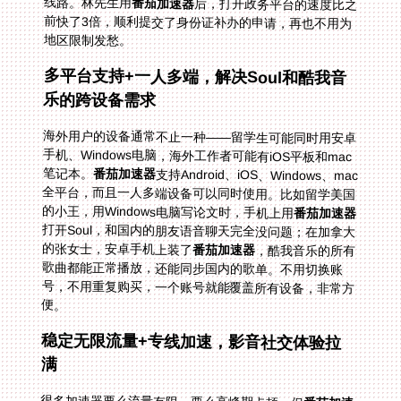
线路。林先生用
番茄加速器
后，打开政务平台的速度比之
前快了3倍，顺利提交了身份证补办的申请，再也不用为
地区限制发愁。
多平台支持+一人多端，解决Soul和酷我音
乐的跨设备需求
海外用户的设备通常不止一种——留学生可能同时用安卓
手机、Windows电脑，海外工作者可能有iOS平板和mac
笔记本。
番茄加速器
支持Android、iOS、Windows、mac
全平台，而且一人多端设备可以同时使用。比如留学美国
的小王，用Windows电脑写论文时，手机上用
番茄加速器
打开Soul，和国内的朋友语音聊天完全没问题；在加拿大
的张女士，安卓手机上装了
番茄加速器
，酷我音乐的所有
歌曲都能正常播放，还能同步国内的歌单。不用切换账
号，不用重复购买，一个账号就能覆盖所有设备，非常方
便。
稳定无限流量+专线加速，影音社交体验拉
满