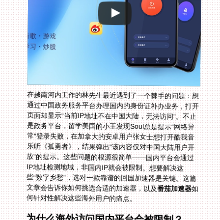
在越南河内工作的林先生最近遇到了一个棘手的问题：想
通过中国政务服务平台办理国内的身份证补办业务，打开
页面却显示“当前IP地址不在中国大陆，无法访问”。不止
是政务平台，留学美国的小王发现Soul总是提示“网络异
常”登录失败，在加拿大的安卓用户张女士想打开酷我音
乐听《孤勇者》，结果弹出“该内容仅对中国大陆用户开
放”的提示。这些问题的根源很简单——国内平台会通过
IP地址检测地域，非国内IP就会被限制。想要解决这
些“数字乡愁”，选对一款靠谱的回国加速器是关键。这篇
文章会告诉你如何挑选合适的加速器，以及
番茄加速器
如
何针对性解决这些海外用户的痛点。
为什么海外访问国内平台会被限制？