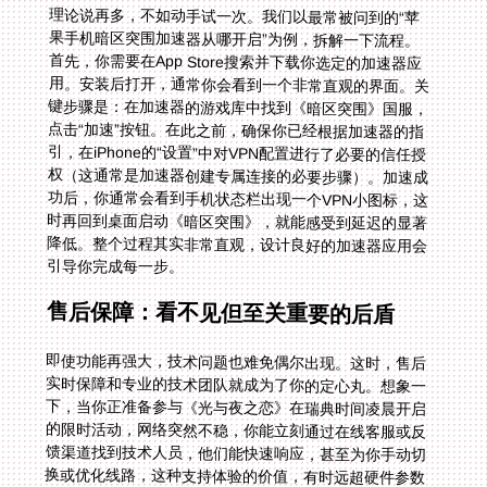
理论说再多，不如动手试一次。我们以最常被问到的“苹
果手机暗区突围加速器从哪开启”为例，拆解一下流程。
首先，你需要在App Store搜索并下载你选定的加速器应
用。安装后打开，通常你会看到一个非常直观的界面。关
键步骤是：在加速器的游戏库中找到《暗区突围》国服，
点击“加速”按钮。在此之前，确保你已经根据加速器的指
引，在iPhone的“设置”中对VPN配置进行了必要的信任授
权（这通常是加速器创建专属连接的必要步骤）。加速成
功后，你通常会看到手机状态栏出现一个VPN小图标，这
时再回到桌面启动《暗区突围》，就能感受到延迟的显著
降低。整个过程其实非常直观，设计良好的加速器应用会
引导你完成每一步。
售后保障：看不见但至关重要的后盾
即使功能再强大，技术问题也难免偶尔出现。这时，售后
实时保障和专业的技术团队就成为了你的定心丸。想象一
下，当你正准备参与《光与夜之恋》在瑞典时间凌晨开启
的限时活动，网络突然不稳，你能立刻通过在线客服或反
馈渠道找到技术人员，他们能快速响应，甚至为你手动切
换或优化线路，这种支持体验的价值，有时远超硬件参数
本身。一个拥有全天候服务团队的产品，意味着它真正理