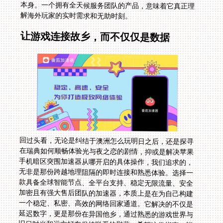
解海外玩家的实时需求和无助时刻。
让游戏连接故乡，而不仅仅是数据
回过头看，无论是纠结于澳洲怎么玩明日之后，还是探寻
在瑞典如何顺畅体验光与夜之恋的剧情，抑或是解决苹果
手机暗区突围加速器从哪开启的具体操作，我们追求的，
无非是那份跨越地理阻隔的即时连接和熟悉体验。选择一
款具备全球智能节点、全平台支持、稳定无限流量、安全
加密且有强大售后团队的加速器，本质上是在为自己构建
一个稳定、私密、高效的网络回家通道。它解决的不仅是
延迟数字，更是那份在异国他乡，通过熟悉的游戏世界与
旧日时光和远方好友保持联系的慰藉。希望这份指南，能
帮你扫清障碍，在世界的任何角落，都能随时一键回家，