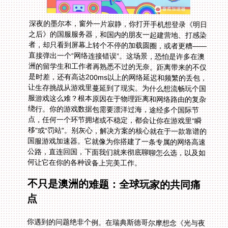
深夜的墨尔本，窗外一片寂静，你打开手机想登录《明日
之后》的国服服务器，和国内的朋友一起建营地、打感染
者，却只看到屏幕上转个不停的加载圆圈，或者更糟——
直接弹出一个“网络连接错误”。这场景，恐怕是许多在澳
洲的留学生和工作者再熟悉不过的无奈。距离带来的不仅
是时差，还有高达200ms以上的网络延迟和频繁的丢包，
让生存挑战从游戏里蔓延到了现实。为什么想流畅玩个国
服游戏这么难？根本原因在于物理距离和网络路由的复杂
绕行。你的游戏数据包需要漂洋过海，途经多个国际节
点，任何一个环节拥堵或不稳定，都会让你在游戏里“瞬
移”或“罚站”。别灰心，解决方案的核心就在于一款靠谱的
国服游戏加速器。它就像为你搭建了一条专属的网络高速
公路，直连回国，下面我们就来彻底聊聊怎么选，以及如
何让它在你的各种设备上完美工作。
不只是澳洲的难题：全球玩家的共同痛
点
你遇到的问题绝非个例。在瑞典斯德哥尔摩想念《光与夜
之恋》剧情更新的玩家，同样面临着欧亚大陆之间漫长网
络路径的考验。而无论你在世界哪个角落，用苹果手机想
玩《暗区突围》这类对网络响应极度敏感的国服手游，第
一个拦路虎就是“加速器从哪开启、怎么设置”。这不仅仅
是找到一个APP那么简单，你需要的是一个能理解全球网