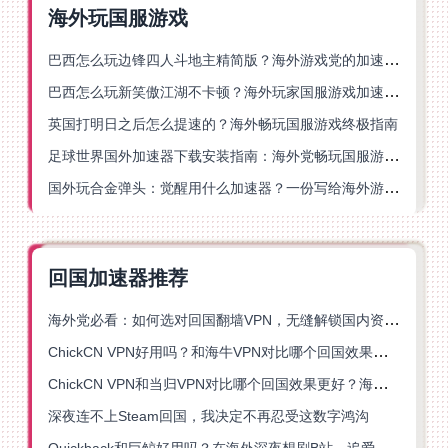
海外玩国服游戏
巴西怎么玩边锋四人斗地主精简版？海外游戏党的加速器终极选择
巴西怎么玩新笑傲江湖不卡顿？海外玩家国服游戏加速终极指南（附猫和老鼠一梦江湖实测）
英国打明日之后怎么提速的？海外畅玩国服游戏终极指南
足球世界国外加速器下载安装指南：海外党畅玩国服游戏的终极解决方案
国外玩合金弹头：觉醒用什么加速器？一份写给海外游子的畅玩指南
回国加速器推荐
海外党必看：如何选对回国翻墙VPN，无缝解锁国内资源？
ChickCN VPN好用吗？和海牛VPN对比哪个回国效果更好？
ChickCN VPN和当归VPN对比哪个回国效果更好？海外党亲测后选了它
深夜连不上Steam回国，我决定不再忍受这数字鸿沟
Quickback和巨鲸好用吗？在海外深夜想刷B站、追爱奇艺的你，或许正需要这份答案