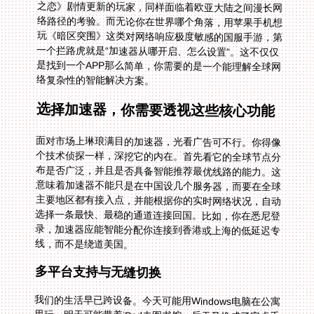
络复杂性的智能解决方案。
选择加速器，你需要透视这些核心功能
面对市场上琳琅满目的加速器，光看广告可不行。你得像
个技术侦探一样，深挖它的内在。首先看它的全球节点分
布是否广泛，并且是否具备智能推荐最优线路的能力。这
意味着加速器不能只是在中国设几个服务器，而要在全球
主要地区都有接入点，并能根据你的实时网络状况，自动
选择一条最快、最稳的通道连接回国。比如，你在悉尼登
录，加速器应能智能分配你连接到香港或上海的低延迟专
线，而不是绕道美国。
多平台支持与无缝切换
我们的生活早已跨设备。今天可能用Windows电脑在公寓
里玩，明天可能带着iPad去图书馆，后天又换成了安卓手
机。因此，一个优秀的加速器必须支持多个平台——
Android、iOS、Windows、mac一个都不能少。更关键的
是，它最好能支持一人多端设备同时使用。这样，你无需
为每个设备单独购买订阅，手机上的游戏加速的同时，电
脑上的语音开黑软件也能同步享受流畅线路，这才是真正