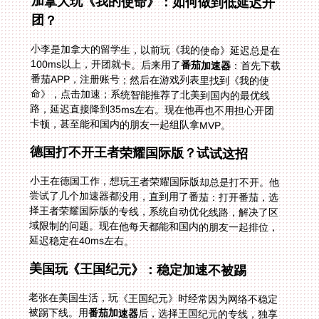
加拿大玩《我的使命》：如何做到低延迟开
团？
小李是加拿大的留学生，以前玩《我的使命》延迟总是在
100ms以上，开团就卡。后来用了
番茄加速器
：首先下载
番茄APP，注册账号；然后在游戏列表里找到《我的使
命》，点击加速；系统智能推荐了北美到国内的最优线
路，延迟直接降到35ms左右。现在他再也不用担心开团
卡顿，甚至能和国内的朋友一起组队拿MVP。
德国打不开王者荣耀国际版？试试这招
小王在德国工作，想玩王者荣耀国际版却总是打不开。他
尝试了几个加速器都没用，直到用了番茄：打开番茄，选
择王者荣耀国际版的专线，系统自动优化线路，解决了区
域限制的问题。现在他每天都能和国内的朋友一起排位，
延迟稳定在40ms左右。
美国玩《王国纪元》：稳定加速不被踢
老张在美国生活，玩《王国纪元》时经常因为网络不稳定
被踢下线。用
番茄加速器
后，选择王国纪元的专线，独享
100M带宽，无限流量，团战的时候数据传输流畅，再也
没有被踢过。他说：“现在玩王国纪元就像在国内一样，