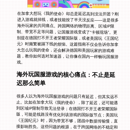
在加拿大想玩《我的使命》却总是延迟高到没法开团？刚
进入游戏就掉线，或者技能按了半天没反应——这是很多
海外玩家的共同痛点。跨国网络的物理距离、区域IP限
制、带宽不足等问题，让国服游戏变成了“卡顿现场”。更
别提在德国打不开王者荣耀国际版，或者美国玩《王国纪
元》时频繁被踢下线的烦恼。这篇指南不仅会告诉你加拿
大怎么玩我的使命，还会解决德国和美国玩家的游戏难
题，教你如何选对加速器，让你像在国内一样畅玩国服游
戏。
海外玩国服游戏的核心痛点：不止是延
迟那么简单
很多人以为海外玩国服游戏的问题只有延迟，但其实远不
止。比如在加拿大玩《我的使命》，除了延迟，还可能遇
到区域IP限制导致无法登录；在德国打不开王者荣耀国际
版，可能是线路没有优化到该游戏的国际版节点；美国玩
《王国纪元》时，因为带宽不够，团战中数据传输慢，直
接影响胜负。这些问题的根源，在于跨国网络的不稳定和