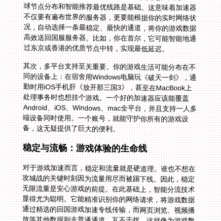
过东京或香港的优质节点中转，实现最低延迟。
其次，多平台支持至关重要。你的游戏生活可能分布在不
同的设备上：在宿舍用Windows电脑玩《破天一剑》，通
勤时用iOS手机肝《放开那三国3》，甚至在MacBook上
处理事务时也想挂个游戏。一个好的加速器应该能覆盖
Android、iOS、Windows、mac全平台，并且支持一人多
端设备同时使用。一个账号，就能守护你所有的游戏设
备，这无疑提供了巨大的便利。
稳定与流畅：游戏体验的生命线
对于游戏加速而言，稳定和流量就是硬道理。谁也不想在
攻城战的关键时刻因为流量用尽而被踢下线。因此，稳定
无限流量是安心游戏的前提。在此基础上，智能分流技术
显得尤为聪明。它能精准识别你的网络请求，将游戏数据
通过精选的回国游戏加速专线传输，而网页浏览、视频播
放等其他数据则走普通通道，互不干扰。这就像为游戏数
据修建了一条独享高速公路。更极致的体验是独享100M
带宽，这意味着在这条“高速公路”上，几乎没有其他车
辆，你的游戏指令能够毫无阻碍地飞驰，彻底告别丢包和