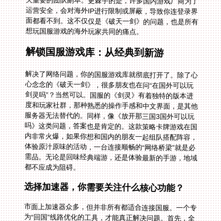
想玩国服游戏的海外玩家共同的痛点。
解锁国服游戏库：从经典到新游
解决了网络问题，你的国服游戏库就彻底打开了。除了心
心念念的《破天一剑》，很多朋友也在问“在国外可以玩
剑灵吗”？当然可以。国服的《剑灵》有着独特的版本进
度和玩家社群，那种熟悉的操作手感和中文界面，是其他
服务器无法替代的。同样，像《放开那三国3国外可以玩
吗》这类问题，答案也是肯定的。这款策略卡牌游戏在国
内非常火爆，如果你想和国内的朋友一起组队搭配阵容，
体验原汁原味的活动，一台连接顺畅的“网络桥梁”就是必
需品。无论是回味经典端游，还是体验最新的手游，地域
都不应成为阻碍。
选择加速器，你需要关注什么核心功能？
市面上加速器众多，但并非所有都适合连接国服。一个专
为“回国”线路优化的工具，才能真正解决问题。首先，全
球节点分布和智能推荐最优线路是基础。这意味着加速器
不仅要有遍布世界的服务器，更要能根据你的实时网络状
况，自动选择一条最稳定、最快的通道，将你的游戏数据
高效送回国服服务器。比如，你在首尔，它可能智能地通