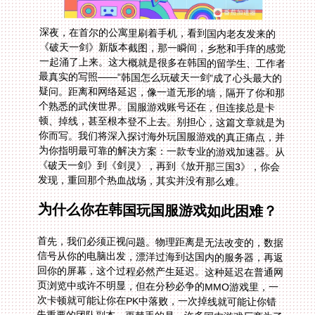
深夜，在首尔的公寓里刷着手机，看到国内老友发来的
《破天一剑》新版本截图，那一瞬间，乡愁和手痒的感觉
一起涌了上来。这大概就是很多在韩国的留学生、工作者
最真实的写照——“韩国怎么玩破天一剑”成了心头最大的
疑问。距离和网络延迟，像一道无形的墙，隔开了你和那
个熟悉的武侠世界。国服游戏账号还在，但连接总是卡
顿、掉线，甚至根本登不上去。别担心，这篇文章就是为
你而写。我们将深入探讨海外玩国服游戏的真正痛点，并
为你指明最可靠的解决方案：一款专业的游戏加速器。从
《破天一剑》到《剑灵》，再到《放开那三国3》，你会
发现，重回那个热血战场，其实并没有那么难。
为什么你在韩国玩国服游戏如此困难？
首先，我们必须正视问题。物理距离是无法改变的，数据
信号从你的电脑出发，漂洋过海到达国内的服务器，再返
回你的屏幕，这个过程必然产生延迟。这种延迟在普通网
页浏览中或许不明显，但在分秒必争的MMO游戏里，一
次卡顿就可能让你在PK中落败，一次掉线就可能让你错
失重要的团队副本。更棘手的是，许多国内游戏厂商为了
运营安全，会对海外IP进行限制或屏蔽，导致你连登录界
面都看不到。这不仅仅是《破天一剑》的问题，也是所有