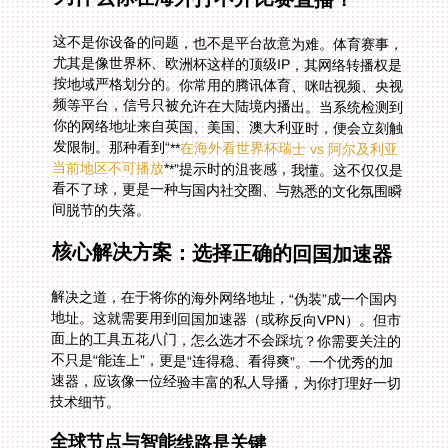
这不是你设备的问题，也不是平台故意为难。体育赛事，
尤其是像世界杯、欧洲杯这样的顶级IP，其网络转播权是
按地域严格划分的。你常用的腾讯体育、咪咕视频、央视
频等平台，信号只被允许在大陆境内播出。当系统检测到
你的网络地址来自英国、美国、澳大利亚时，便会立刻触
发限制。那种看到“**
在海外看世界杯瑞士 vs 阿尔及利亚
当前地区不可播放
**”提示时的沮丧感，我懂。这不仅仅是
看不了球，更是一种与国内社交圈、与熟悉的文化氛围瞬
间脱节的失落。
核心解决方案：选择正确的回国加速器
解决之道，在于将你的海外网络地址，“伪装”成一个国内
地址。这就需要用到回国加速器（或称反向VPN）。但市
面上的工具五花八门，怎么选才不会踩坑？你需要关注的
不只是“能连上”，更是“连得稳、看得爽”。一个优秀的加
速器，应该像一位经验丰富的私人导播，为你打理好一切
技术细节。
全球节点与智能线路是关键