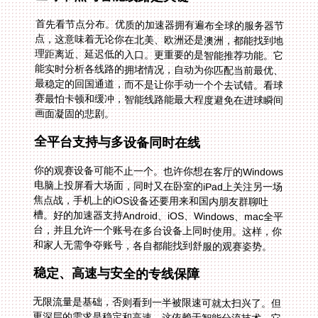
首先看节点分布。优质的加速器拥有遍布全球的服务器节
点，这意味着无论你在北美、欧洲还是澳洲，都能找到地
理距离近、延迟低的入口。更重要的是智能推荐功能。它
能实时分析各线路的拥堵情况，自动为你匹配当前最优、
最稳定的回国通道，而不是让你手动一个个去试错。看球
赛最怕卡顿和缓冲，智能线路能最大程度避免在进球瞬间
画面凝固的悲剧。
全平台支持与多设备同时在线
你的观赛设备可能不止一个。也许你想在客厅的Windows
电脑上投屏看大场面，同时又在卧室的iPad上关注另一场
焦点战，手机上的iOS设备还要用来和国内朋友群聊吐
槽。好的加速器支持Android、iOS、Windows、mac全平
台，并且允许一个账号在多台设备上同时使用。这样，你
和家人无需争夺账号，各自都能找到舒服的观赛姿势。
稳定、高速与安全的专线保障
无限流量是基础，否则看到一半被限速可就太扫兴了。但
更深层的需求是稳定和高速。这依赖于智能分流技术，它
能精准识别体育直播流量，并将其引导至专为回国影音、
游戏优化的加速线路上。想象一下独享100M带宽的感
觉，高清、超清甚至蓝光画质都能随意切换，解说声音清
晰无杂音。同时，全程的数据安全加密和专线传输至关重
要，它确保你的观看行为和网络数据安全无虞，不会因使