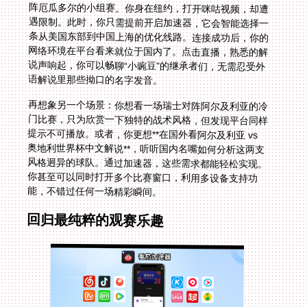
语解说里那些拗口的名字发音。
再想象另一个场景：你想看一场瑞士对阵阿尔及利亚的冷
门比赛，只为欣赏一下独特的战术风格，但发现平台同样
提示不可播放。或者，你更想**在国外看阿尔及利亚 vs
奥地利世界杯中文解说**，听听国内名嘴如何分析这两支
风格迥异的球队。通过加速器，这些需求都能轻松实现。
你甚至可以同时打开多个比赛窗口，利用多设备支持功
能，不错过任何一场精彩瞬间。
回归最纯粹的观赛乐趣