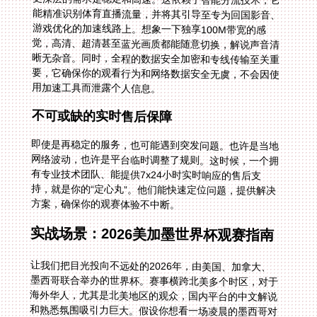
用加速工具而泄露个人信息。
不可或缺的实时售后保障
即使是再稳定的服务，也可能遇到突发问题。也许是当地
网络波动，也许是平台临时调整了规则。这时候，一个拥
有专业技术团队、能提供7x24小时实时响应的售后支
持，就是你的“定心丸”。他们能快速定位问题，提供解决
方案，确保你的观赛体验不中断。
实战场景：2026美加墨世界杯观赛指南
让我们把目光投向不远处的2026年，由美国、加拿大、
墨西哥联合举办的世界杯。赛事横跨北美多个时区，对于
海外华人，尤其是北美地区的观众，国内平台的中文解说
和熟悉氛围吸引力巨大。假设你想看一场凌晨的墨西哥对
阵厄瓜多尔的小组赛。你身在纽约，打开咪咕视频，却遭
遇限制。此时，你只需提前开启加速器，它会智能选择一
条从美国东部到中国上海的优化线路。连接成功后，你的
网络环境在平台看来就位于国内了。点击直播，熟悉的解
说声响起，你可以畅聊“小豌豆”的继承者们，无需忍受外