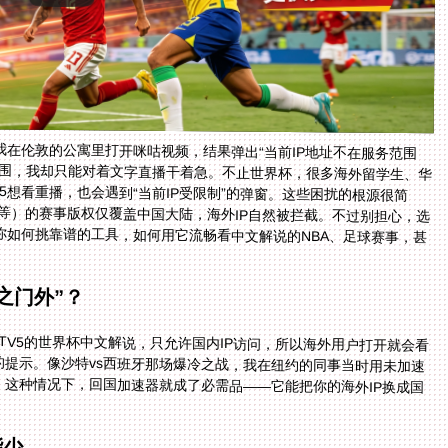
在伦敦的公寓里打开咪咕视频，结果弹出“当前IP地址不在服务范围
围，我却只能对着文字直播干着急。不止世界杯，很多海外留学生、华
V5想看重播，也会遇到“当前IP受限制”的弹窗。这些困扰的根源很简
等）的赛事版权仅覆盖中国大陆，海外IP自然被拦截。不过别担心，选
如何挑靠谱的工具，如何用它流畅看中文解说的NBA、足球赛事，甚
之门外”？
TV5的世界杯中文解说，只允许国内IP访问，所以海外用户打开就会看
的提示。像沙特vs西班牙那场爆冷之战，我在纽约的同事当时用未加速
网络尝试观看，结果刷新了十几次还是无法加载。这种情况下，回国加速器就成了必需品——它能把你的海外IP换成国
。
能少