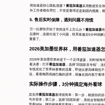
用加速器担心隐私泄露？
番茄加速器
采用数据安全
外工作者都在用它，不管是看球还是刷国内视频，
5. 售后实时保障，遇到问题不用慌
万一比赛快开始了突然连不上怎么办？
番茄加速器
有
后
重要了。
2026美加墨世界杯，用番茄加速器
2026年美加墨世界杯是下一个足球盛宴，到时候
看决赛：打开
番茄加速器
，选择“回国影音专线”，
专线优化了世界杯赛事的流量，
说，看着梅西或姆巴佩的进球，就像在国内客厅看球
实际操作步骤，3分钟搞定海外看球
其实用
番茄加速器
看球很简单：第一步，根据你的设备（And