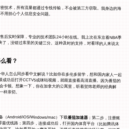
加密技术，所有流量都通过专线传输，不会被第三方窃取。我身边的海
都不用担心个人信息安全问题。
售后实时保障，专业的技术团队24小时在线。我上次在东京看NBA季
赛时，连接出现了小问题，联系客服后5分钟就解决了，没错过库里的关键三分。这种及时的支持，对看球的人来说太
怎么看？
海外华人怎么同步看中文解说？比如你在多伦多留学，想和国内家人一起
连接成功后打开CCTV5或咪咕视频，就能直接看高清直播。因为番茄的
即使比赛高峰期也不会卡顿。想象一下，你在加拿大的公寓里，听着贺炜老师的经典解
一样亲切。
roid/iOS/Windows/mac）下载
番茄加速器
；第二步，注册账
号并登录；第三步，选择“回国加速”，系统会智能推荐最优线路；第四步，连接成功后，打开国内体育平台（比如腾讯体
育看NBA，咪咕视频看世界杯），就能正常访问所有内容了。比如看荷兰vs摩洛哥时，连接后直接搜索这场比赛，就能看