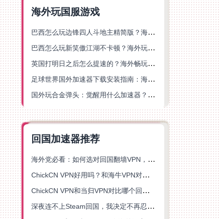
海外玩国服游戏
巴西怎么玩边锋四人斗地主精简版？海外游戏党的加速器终极选择
巴西怎么玩新笑傲江湖不卡顿？海外玩家国服游戏加速终极指南（附猫和老鼠一梦江湖实测）
英国打明日之后怎么提速的？海外畅玩国服游戏终极指南
足球世界国外加速器下载安装指南：海外党畅玩国服游戏的终极解决方案
国外玩合金弹头：觉醒用什么加速器？一份写给海外游子的畅玩指南
回国加速器推荐
海外党必看：如何选对回国翻墙VPN，无缝解锁国内资源？
ChickCN VPN好用吗？和海牛VPN对比哪个回国效果更好？
ChickCN VPN和当归VPN对比哪个回国效果更好？海外党亲测后选了它
深夜连不上Steam回国，我决定不再忍受这数字鸿沟