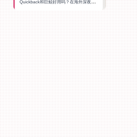
Quickback和巨鲸好用吗？在海外深夜想刷B站、追爱奇艺的你，或许正需要这份答案