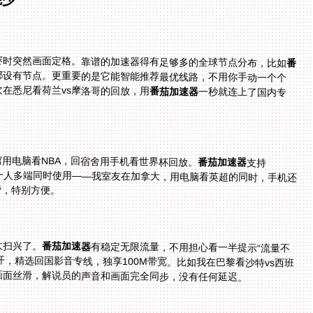
赛时突然画面定格。靠谱的加速器得有足够多的全球节点分布，比如
番
都设有节点。更重要的是它能智能推荐最优线路，不用你手动一个个
在悉尼看荷兰vs摩洛哥的回放，用
番茄加速器
一秒就连上了国内专
用电脑看NBA，回宿舍用手机看世界杯回放。
番茄加速器
支持
Android、iOS、Windows、mac全平台，而且允许一人多端同时使用——我室友在加拿大，用电脑看英超的同时，手机还
费，特别方便。
太扫兴了。
番茄加速器
有稳定无限流量，不用担心看一半提示“流量不
足”。它还采用智能分流技术，把影音和游戏流量分开，精选回国影音专线，独享100M带宽。比如我在巴黎看沙特vs西班
画面丝滑，解说员的声音和画面完全同步，没有任何延迟。