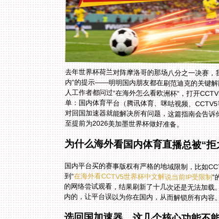
去年世界杯荷兰对阵摩洛哥的那场八分之一决赛，我
内”的提示——明明国内朋友都在刷范迪克的关键解
人工作者都问过“在海外怎么看欧洲杯”，打开CCT
单：国内体育平台（腾讯体育、咪咕视频、CCTV5
对回国加速器就能解决所有问题，这篇指南会告诉你
至提前为2026美加墨世界杯做好准备。
为什么海外看国内体育直播总被“拒
国内平台买的赛事版权有严格的地域限制，比如CC
到“
在海外看CCTV5世界杯中文解说当前IP受限制
”
的
内的，让平台误以为你在国内，从而解锁所有内容
选回国加速器，这几个核心功能不