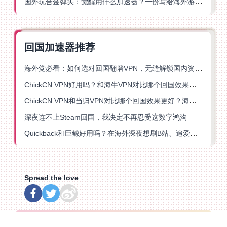
国外玩合金弹头：觉醒用什么加速器？一份写给海外游子的畅玩指南
回国加速器推荐
海外党必看：如何选对回国翻墙VPN，无缝解锁国内资源？
ChickCN VPN好用吗？和海牛VPN对比哪个回国效果更好？
ChickCN VPN和当归VPN对比哪个回国效果更好？海外党亲测后选了它
深夜连不上Steam回国，我决定不再忍受这数字鸿沟
Quickback和巨鲸好用吗？在海外深夜想刷B站、追爱奇艺的你，或许正需要这份答案
Spread the love