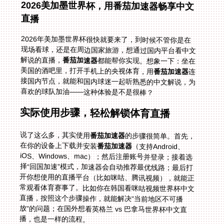
2026美加墨世界杯，用番茄加速器畅享中文
直播
2026年美加墨世界杯很快就要来了，到时候不管你是在
现场看球，还是在周边国家旅游，想通过国内平台看中文
解说的直播，
番茄加速器
都能帮你实现。想象一下：坐在
美国的酒吧里，打开手机上的央视体育，用
番茄加速器
连
接国内节点，就能和国内球迷一起听熟悉的中文解说，为
喜欢的球队加油——这种体验是不是很棒？
实际使用步骤，轻松解锁体育直播
说了这么多，其实使用
番茄加速器
的步骤很简单。首先，
在你的设备上下载并安装
番茄加速器
（支持Android、
iOS、Windows、mac）；然后注册账号并登录；接着选
择“回国加速”模式，加速器会自动推荐最优线路；最后打
开你想使用的直播平台（比如咪咕、腾讯视频），就能正
常观看体育赛事了。比如你在韩国看咪咕视频世界杯中文
直播，按照这个步骤操作，就能解决“当前地区不可播
放”的问题；在国外想看英格兰 vs 巴拿马世界杯中文直
播，也是一样的流程。