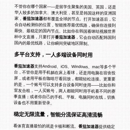
不管你在哪个国家——是留学生聚集的美国、英国，还是
华人较多的加拿大、澳大利亚，甚至是韩国这样的亚洲国
家，
番茄加速器
都有覆盖全球的节点。打开加速器后，它
会自动检测你的位置，智能推荐最优线路，确保你连接到
最快、最稳定的国内节点。比如你在韩国看咪咕视频世界
杯中文直播，只要打开
番茄加速器
，它会自动匹配韩国到
国内的最优线路，让你瞬间突破地区限制。
多平台支持，一人多端设备同时用
番茄加速器
支持Android、iOS、Windows、mac等多个平
台，不管你是用手机躺在床上看球，还是用电脑在宿舍投
屏，或者用平板在咖啡厅看回放，都能轻松连接。更重要
的是，一个账号可以支持多台设备同时使用——比如你和
室友合租，一人买账号，两人都能同时用手机看不同的赛
事直播；或者你自己的手机、平板、电脑同时在线，切换
设备也不用重新登录。
稳定无限流量，智能分流保证高清流畅
看体育直播最怕的就是卡顿和断流。
番茄加速器
提供稳定
的无限流量，不用担心看一半突然没流量了。而且它有智
能分流功能，会把体育直播、影音等流量分配到精选的回
国专线，这些专线独享100M带宽，确保你看高清直播时
画面流畅，没有延迟。比如你在国外看英格兰 vs 巴拿马