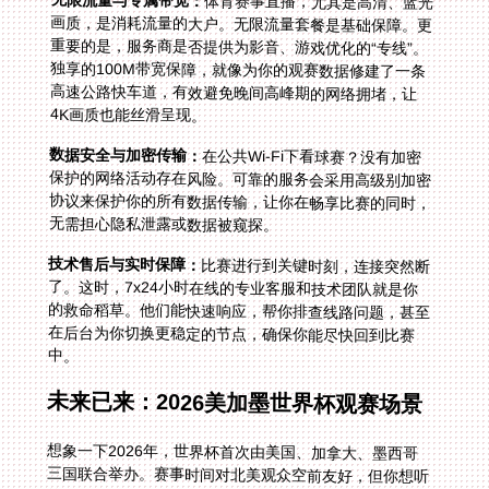
无限流量与专属带宽：
体育赛事直播，尤其是高清、蓝光
画质，是消耗流量的大户。无限流量套餐是基础保障。更
重要的是，服务商是否提供为影音、游戏优化的“专线”。
独享的100M带宽保障，就像为你的观赛数据修建了一条
高速公路快车道，有效避免晚间高峰期的网络拥堵，让
4K画质也能丝滑呈现。
数据安全与加密传输：
在公共Wi-Fi下看球赛？没有加密
保护的网络活动存在风险。可靠的服务会采用高级别加密
协议来保护你的所有数据传输，让你在畅享比赛的同时，
无需担心隐私泄露或数据被窥探。
技术售后与实时保障：
比赛进行到关键时刻，连接突然断
了。这时，7x24小时在线的专业客服和技术团队就是你
的救命稻草。他们能快速响应，帮你排查线路问题，甚至
在后台为你切换更稳定的节点，确保你能尽快回到比赛
中。
未来已来：2026美加墨世界杯观赛场景
想象一下2026年，世界杯首次由美国、加拿大、墨西哥
三国联合举办。赛事时间对北美观众空前友好，但你想听
的，可能还是中文解说那充满激情和熟悉梗的评述。届
时，你或许正和一群华人朋友在加拿大的家里聚会。通过
提前在电视、手机和笔记本上安装好加速器客户端，一键
连接回国线路。打开国内的直播平台，你们不仅能以超低
延迟观看东道主美国的比赛，还能用熟悉的母语讨论战
术、调侃球员，仿佛从未离开过国内的那个周末客厅。稳
定的连接让多机位切换、实时数据统计等互动功能都毫无