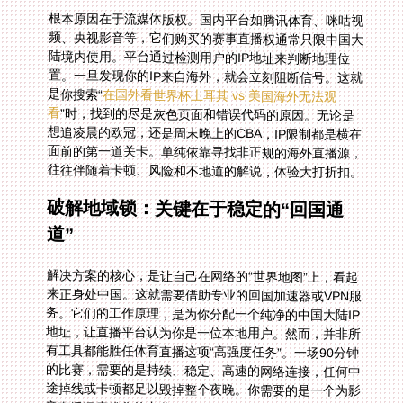
根本原因在于流媒体版权。国内平台如腾讯体育、咪咕视
频、央视影音等，它们购买的赛事直播权通常只限中国大
陆境内使用。平台通过检测用户的IP地址来判断地理位
置。一旦发现你的IP来自海外，就会立刻阻断信号。这就
是你搜索“
在国外看世界杯土耳其 vs 美国海外无法观
看
”时，找到的尽是灰色页面和错误代码的原因。无论是
想追凌晨的欧冠，还是周末晚上的CBA，IP限制都是横在
面前的第一道关卡。单纯依靠寻找非正规的海外直播源，
往往伴随着卡顿、风险和不地道的解说，体验大打折扣。
破解地域锁：关键在于稳定的“回国通
道”
解决方案的核心，是让自己在网络的“世界地图”上，看起
来正身处中国。这就需要借助专业的回国加速器或VPN服
务。它们的工作原理，是为你分配一个纯净的中国大陆IP
地址，让直播平台认为你是一位本地用户。然而，并非所
有工具都能胜任体育直播这项“高强度任务”。一场90分钟
的比赛，需要的是持续、稳定、高速的网络连接，任何中
途掉线或卡顿都足以毁掉整个夜晚。你需要的是一个为影