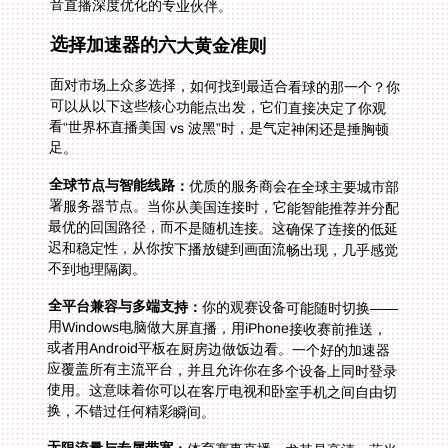
音直播深度优化的专业伙伴。
选择加速器的六大黄金准则
面对市场上众多选择，如何找到最适合看球的那一个？你
可以从以下这些核心功能点出发，它们直接决定了你观
看“世界杯直播美国 vs 波黑”时，是气定神闲还是捶胸顿
足。
全球节点与智能线路：
优质的服务商会在全球主要城市部
署服务器节点。当你从美国连接时，它能智能推荐并分配
最优的回国路径，而不是随机连接。这确保了连接的低延
迟和稳定性，从你按下播放键到画面流畅出现，几乎感觉
不到地理隔阂。
全平台兼容与多端支持：
你的观赛设备可能随时切换——
用Windows电脑做大屏直播，用iPhone接收赛前推送，
或者用Android平板在厨房边做饭边看。一个好的加速器
应覆盖所有主流平台，并且允许你在多个设备上同时登录
使用。这意味着你可以在客厅电视和卧室手机之间自由切
换，不错过任何精彩瞬间。