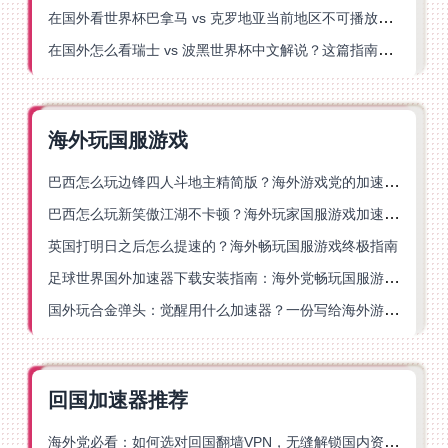
在国外看世界杯巴拿马 vs 克罗地亚当前地区不可播放？这篇指南帮你轻松解决海外体育直播难题
在国外怎么看瑞士 vs 波黑世界杯中文解说？这篇指南帮你搞定所有地区限制问题
海外玩国服游戏
巴西怎么玩边锋四人斗地主精简版？海外游戏党的加速器终极选择
巴西怎么玩新笑傲江湖不卡顿？海外玩家国服游戏加速终极指南（附猫和老鼠一梦江湖实测）
英国打明日之后怎么提速的？海外畅玩国服游戏终极指南
足球世界国外加速器下载安装指南：海外党畅玩国服游戏的终极解决方案
国外玩合金弹头：觉醒用什么加速器？一份写给海外游子的畅玩指南
回国加速器推荐
海外党必看：如何选对回国翻墙VPN，无缝解锁国内资源？