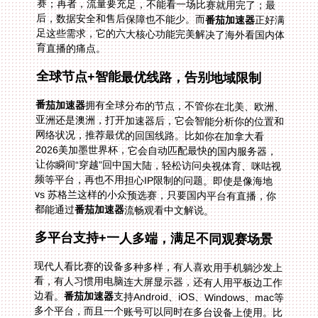
后，数据安全和售后保障也不能少。而
番茄加速器
正好满
足这些需求，它的六大核心功能完美解决了海外看国内体
育直播的痛点。
全球节点+智能最优线路，告别地域限制
番茄加速器
拥有全球分布的节点，不管你在北美、欧洲、
亚洲还是澳洲，打开加速器后，它会智能分析你的位置和
网络状况，推荐最优的回国线路。比如你在加拿大看
2026美加墨世界杯，它会自动匹配最快的国内服务器，
让你瞬间“穿越”回中国大陆，轻松访问央视体育、咪咕视
频等平台，再也不用担心IP限制的问题。即使是像海地
vs 苏格兰这样的小众预选赛，只要国内平台有直播，你
都能通过
番茄加速器
流畅观看中文解说。
多平台支持+一人多端，满足不同观赛场景
现代人看比赛的设备多种多样，有人喜欢用手机躺沙发上
看，有人习惯用电脑连大屏显示器，还有人用平板边工作
边看。
番茄加速器
支持Android、iOS、Windows、mac等
多个平台，而且一个账号可以同时在多台设备上使用。比
如你在办公室用Windows电脑看NBA直播，回家后用iOS
手机继续看足球比赛，甚至用mac平板投屏到电视上看
2026世界杯决赛——所有设备都能同时连接，互不影