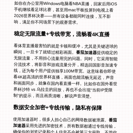
响，满足你不同场景下的观赛需求。
稳定无限流量+专线带宽，流畅看4K直播
看体育直播最害怕的就是卡顿和缓冲，尤其是关键进球的
瞬间，一旦卡了就错过精彩画面。
番茄加速器
提供稳定的
无限流量，不用担心流量用完的问题。同时，它采用智能
分流技术，将影音和游戏流量分开，精选回国影音加速专
线，还为每个用户提供独享100M带宽。这意味着你即使
看4K超高清的世界杯直播，画面也能流畅无延迟，声音
和画面同步，就像在国内看直播一样。比如你在国外看世
界杯沙特 vs 乌拉圭的回放，再也不会出现“当前IP受限
制”的提示，而且画质清晰，解说声音清楚。
数据安全加密+专线传输，隐私有保障
使用加速器时，很多人担心自己的网络数据被泄露。
番茄
加速器
采用先进的加密技术，所有数据都通过专线传输，
确保你的浏览记录和个人信息不会被第三方获取。不管你
是看体育直播还是浏览国内网站，都能放心使用，不用担