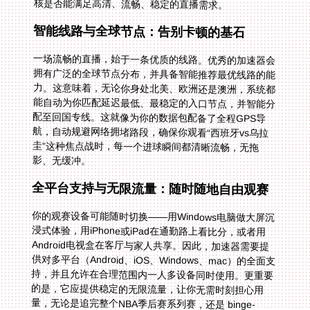
核是否能满足高清、流畅、稳定的直播需求。
智能线路与全球节点：告别卡顿的基石
一场流畅的直播，始于一条优质的线路。优秀的加速器会
拥有广泛的全球节点分布，并具备智能推荐最优线路的能
力。这意味着，无论你身处北美、欧洲还是澳洲，系统都
能自动为你匹配延迟最低、最稳定的入口节点，并智能分
配至回国专线。这就像为你的数据包配备了全程GPS导
航，自动规避网络拥堵路段，确保你观看“西班牙vs乌拉
圭”这种焦点战时，每一个进球瞬间都清晰流畅，无拖
影、无缓冲。
全平台支持与无限流量：随时随地自由观赛
你的观赛设备可能随时切换——用Windows电脑做大屏沉
浸式体验，用iPhone或iPad在通勤路上看比分，或者用
Android电视盒在客厅与家人共享。因此，加速器需要提
供对多平台（Android、iOS、Windows、mac）的全面支
持，并且允许在合理范围内一人多设备同时使用。更重要
的是，它应提供稳定的无限流量，让你无需时刻担心用
量，无论是追完整个NBA季后赛系列赛，还是 binge-
watch 一整季的国内综艺，都能随心所欲。其智能分流技
术能确保视频流量优先通过为影音、游戏优化的精选回国
专线，独享的高带宽保障了即便在4K超高清画质下，也