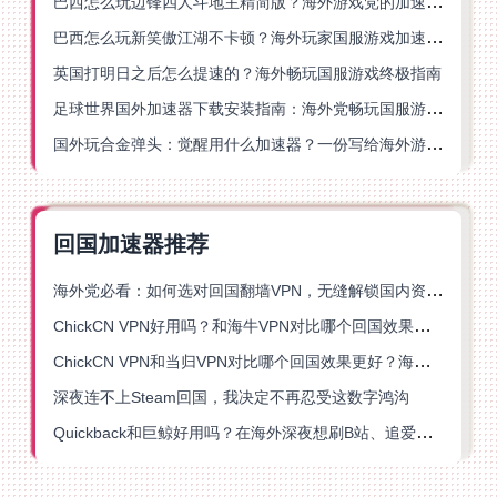
巴西怎么玩边锋四人斗地主精简版？海外游戏党的加速器终极选择
巴西怎么玩新笑傲江湖不卡顿？海外玩家国服游戏加速终极指南（附猫和老鼠一梦江湖实测）
英国打明日之后怎么提速的？海外畅玩国服游戏终极指南
足球世界国外加速器下载安装指南：海外党畅玩国服游戏的终极解决方案
国外玩合金弹头：觉醒用什么加速器？一份写给海外游子的畅玩指南
回国加速器推荐
海外党必看：如何选对回国翻墙VPN，无缝解锁国内资源？
ChickCN VPN好用吗？和海牛VPN对比哪个回国效果更好？
ChickCN VPN和当归VPN对比哪个回国效果更好？海外党亲测后选了它
深夜连不上Steam回国，我决定不再忍受这数字鸿沟
Quickback和巨鲸好用吗？在海外深夜想刷B站、追爱奇艺的你，或许正需要这份答案