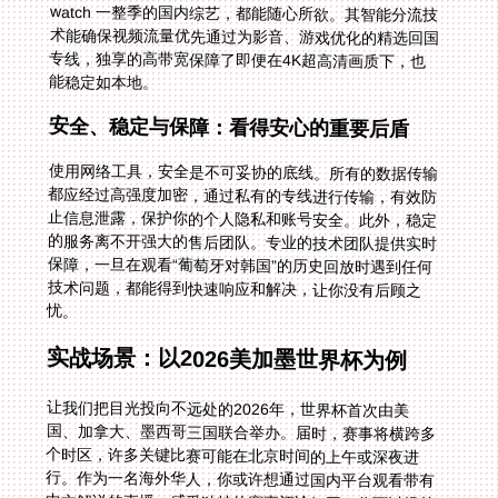
能稳定如本地。
安全、稳定与保障：看得安心的重要后盾
使用网络工具，安全是不可妥协的底线。所有的数据传输
都应经过高强度加密，通过私有的专线进行传输，有效防
止信息泄露，保护你的个人隐私和账号安全。此外，稳定
的服务离不开强大的售后团队。专业的技术团队提供实时
保障，一旦在观看“葡萄牙对韩国”的历史回放时遇到任何
技术问题，都能得到快速响应和解决，让你没有后顾之
忧。
实战场景：以2026美加墨世界杯为例
让我们把目光投向不远处的2026年，世界杯首次由美
国、加拿大、墨西哥三国联合举办。届时，赛事将横跨多
个时区，许多关键比赛可能在北京时间的上午或深夜进
行。作为一名海外华人，你或许想通过国内平台观看带有
中文解说的直播，感受独特的赛事评论氛围。你可以提前
在手机和电脑上安装好加速器，连接上智能推荐的回国线
路。无论是通过公司电脑的网页端偷偷关注一场小组赛，
还是周末在家用电视投屏享受决赛盛宴，优质加速器都能
确保你像在国内一样，无拘无束地接入咪咕或央视的直播
流，与国内的亲友同步欢呼，不再因“地区限制”而成为赛