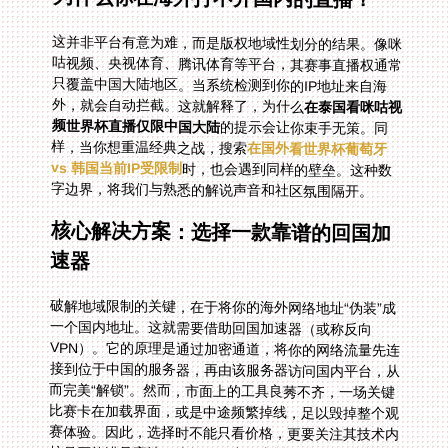
这并非平台有意为难，而是版权地域性划分的结果。像咪
咕视频、央视体育、腾讯体育等平台，其赛事直播权通常
只覆盖中国大陆地区。当系统检测到你的IP地址来自海
外，就会自动拦截。这就解释了，为什么
在泰国看咪咕视
频世界杯直播仅限中国大陆
的提示会让你束手无策。同
样，当你想重温经典之战，搜索
在国外看世界杯葡萄牙
vs 韩国当前IP受限制
时，也会遇到同样的壁垒。这种数
字边界，将我们与熟悉的解说声音和社区氛围隔开。
核心解决方案：选择一款靠谱的回国加
速器
破解地域限制的关键，在于将你的海外网络地址“伪装”成
一个国内地址。这就需要借助回国加速器（或称反向
VPN）。它的原理是通过加密通道，将你的网络流量先连
接到位于中国的服务器，再由该服务器访问国内平台，从
而完美“解锁”。然而，市面上的工具良莠不齐，一场关键
比赛卡在加载界面，或是中途频繁掉线，足以毁掉整个观
赛体验。因此，选择时不能只看价格，更要关注其技术内