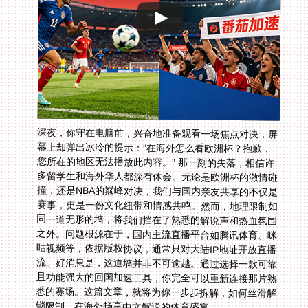
深夜，你守在电脑前，兴奋地准备观看一场焦点对决，屏
幕上却弹出冰冷的提示：“在海外怎么看欧洲杯？抱歉，
您所在的地区无法播放此内容。” 那一刻的失落，相信许
多留学生和海外华人都深有体会。无论是欧洲杯的激情碰
撞，还是NBA的巅峰对决，我们与国内亲友共享的不仅是
赛事，更是一份文化纽带和情感共鸣。然而，地理限制如
同一道无形的墙，将我们挡在了熟悉的解说声和热血氛围
之外。问题根源在于，国内主流直播平台如腾讯体育、咪
咕视频等，依据版权协议，通常只对大陆IP地址开放直播
流。好消息是，这道墙并非不可逾越。通过选择一款可靠
且功能强大的回国加速工具，你完全可以重新连接那片熟
悉的赛场。这篇文章，就将为你一步步拆解，如何丝滑解
锁限制，在海外畅享中文解说的体育盛宴。