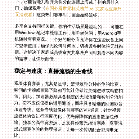
口，确保观看《
在国外看世界杯英格兰 vs 克罗地亚海外
无法观看
》这类热门赛事时，画面始终流畅。
多平台支持同样关键。你的生活场景是流动的——可能在
用Windows笔记本处理工作，用iPad休闲，用Android手
机随时查看赛况。一个好的服务应允许你在这些设备上同
时登录使用，确保无论何时何地，切换设备时体验无缝衔
接。这解决了家庭成员或室友共享账户同时观看不同内容
的需求，让快乐翻倍。
稳定与速度：直播流畅的生命线
观看体育赛事，尤其是足球、篮球这种分秒必争的比赛，
瞬间的卡顿或画质下降都可能让你错过关键进球或精彩扣
篮。因此，加速器必须具备稳定的无限流量和智能分流能
力。它不应仅仅提供通用通道，而应具备精选的回国影音
加速专线。这条专线就像体育赛事的VIP通道，针对视频
流媒体协议进行深度优化，优先保障你的直播数据包传
输。独享的高带宽资源，是支撑你蓝光超清画质、享受沉
浸式观赛体验的物理保证，让每一次传切配合都清晰无
比。