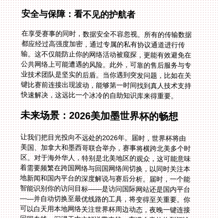
安全与保障：看不见的护航者
在享受赛事的同时，数据安全不容忽视。所有的传输数据
都应经过高强度加密，通过专属的私有协议通道进行传
输。这不仅能防止你的网络活动被窥探，更能有效避免在
公共网络上可能遭遇的风险。此外，可靠的售后服务与专
业技术团队是坚实的后盾。当你遇到突发问题，比如在关
键比赛前连接出现波动，能够第一时间找到真人技术支持
快速解决，这远比一个冰冷的自助知识库来得重要。
未来场景：2026美加墨世界杯的畅想
让我们把目光投向不远处的2026年。届时，世界杯将由
美国、加拿大和墨西哥联合举办，赛事将横跨北美多个时
区。对于海外华人，特别是北美地区的观众，这可能意味
着需要频繁在跨国网络与回国网络间切换，以同时关注本
地新闻和国内平台的深度解说与赛后分析。届时，一个能
智能识别你的访问目标——是访问国际网站还是国内平台
——并自动切换至最优线路的工具，将变得至关重要。你
可以白天用本地网络关注世界杯周边动态，夜晚一键连接
回国专线，沉浸于中文解说带来的、充满乡音的热烈评论