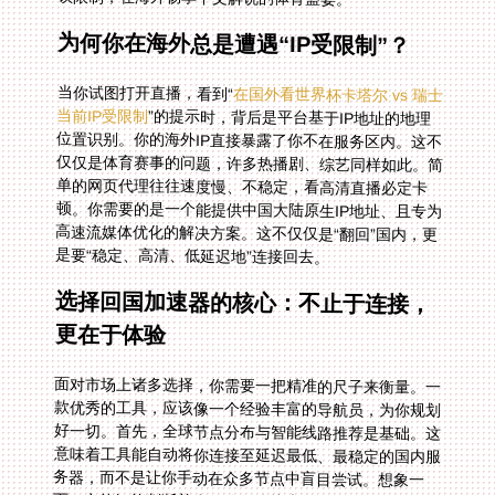
为何你在海外总是遭遇“IP受限制”？
当你试图打开直播，看到“
在国外看世界杯卡塔尔 vs 瑞士
当前IP受限制
”的提示时，背后是平台基于IP地址的地理
位置识别。你的海外IP直接暴露了你不在服务区内。这不
仅仅是体育赛事的问题，许多热播剧、综艺同样如此。简
单的网页代理往往速度慢、不稳定，看高清直播必定卡
顿。你需要的是一个能提供中国大陆原生IP地址、且专为
高速流媒体优化的解决方案。这不仅仅是“翻回”国内，更
是要“稳定、高清、低延迟地”连接回去。
选择回国加速器的核心：不止于连接，
更在于体验
面对市场上诸多选择，你需要一把精准的尺子来衡量。一
款优秀的工具，应该像一个经验丰富的导航员，为你规划
好一切。首先，全球节点分布与智能线路推荐是基础。这
意味着工具能自动将你连接至延迟最低、最稳定的国内服
务器，而不是让你手动在众多节点中盲目尝试。想象一
下，它能智能判断并为你分配连接上海或广州的最佳入