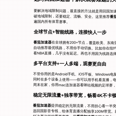
要解决地域限制问题，最直接的方法就是用回国加
破地域限制，还要稳定、流畅、安全。这里推荐
番
遍国内所有体育赛事。
全球节点+智能线路，连接快人一步
番茄加速器
在全球拥有200+节点，覆盖欧美、东
自动推荐最优线路，不用你手动切换。比如
看NBA直播，几乎没有延迟。再也不用因为线路选
多平台支持+一人多端，观赛更自由
不管你用的是Android手机、iOS平板、Windows
周末在家，你用mac连加速器看咪咕视频的足球赛
稳定无限流量+独享带宽，畅看4K不卡
番茄加速器
提供稳定的无限流量，不用担心看一半
选回国影音专线，给体育直播分配独享100