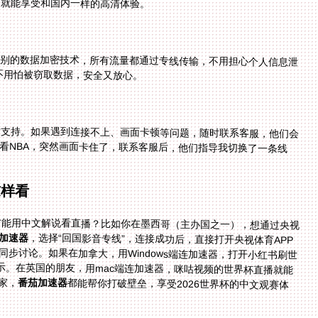
，就能享受和国内一样的高清体验。
级别的数据加密技术，所有流量都通过专线传输，不用担心个人信息泄
也不用怕被窃取数据，安全又放心。
后支持。如果遇到连接不上、画面卡顿等问题，随时联系客服，他们会
用加速器看NBA，突然画面卡住了，联系客服后，他们指导我切换了一条线
这样看
么才能用中文解说看直播？比如你在墨西哥（主办国之一），想通过央视
加速器
，选择“回国影音专线”，连接成功后，直接打开央视体育APP
就能看直播，中文解说清晰流畅，还能和国内的家人同步讨论。如果在加拿大，用Windows端连加速器，打开小红书刷世
界杯的精彩片段，再也不会出现“仅限中国大陆”的提示。在英国的朋友，用mac端连加速器，咪咕视频的世界杯直播就能
家，
番茄加速器
都能帮你打破壁垒，享受2026世界杯的中文观赛体