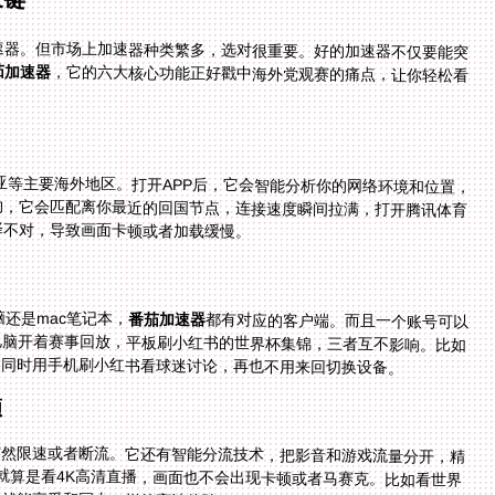
速器。但市场上加速器种类繁多，选对很重要。好的加速器不仅要能突
茄加速器
，它的六大核心功能正好戳中海外党观赛的痛点，让你轻松看
南亚等主要海外地区。打开APP后，它会智能分析你的网络环境和位置，
你在纽约，它会匹配离你最近的回国节点，连接速度瞬间拉满，打开腾讯体育
择不对，导致画面卡顿或者加载缓慢。
电脑还是mac笔记本，
番茄加速器
都有对应的客户端。而且一个账号可以
同时在多个设备上使用——你可以用手机看直播，电脑开着赛事回放，平板刷小红书的世界杯集锦，三者互不影响。比如
，同时用手机刷小红书看球迷讨论，再也不用来回切换设备。
顿
突然限速或者断流。它还有智能分流技术，把影音和游戏流量分开，精
M带宽。就算是看4K高清直播，画面也不会出现卡顿或者马赛克。比如看世界