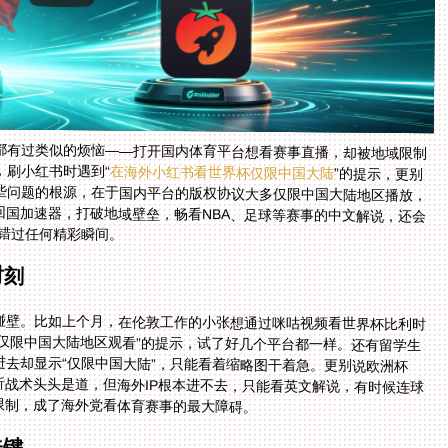
都有过类似的烦恼——打开国内体育平台想看赛事直播，却被地域限制
，刷小红书时遇到“
在海外小红书看世界杯仅限中国大陆
”的提示，更别
说错过比利时vs埃及这样的精彩世界杯对决了。这些问题的根源，在于国内平台的版权协议大多仅限中国大陆地区播放，
海外IP无法访问。今天这篇指南，就教你如何选对回国加速器，打破地域壁垒，畅看NBA、足球等赛事的中文解说，还会
再错过任何精彩瞬间。
时刻
碰壁。比如上个月，在伦敦工作的小张想通过咪咕视频看世界杯比利时
内容仅限中国大陆地区观看”的提示，试了好几个平台都一样。还有留学生
进去却显示“仅限中国大陆”，只能看着缩略图干着急。更别说欧洲杯
析战术头头是道，但海外IP根本进不去，只能看英文解说，有时候连球
限制，成了海外党看体育赛事的最大障碍。
关键