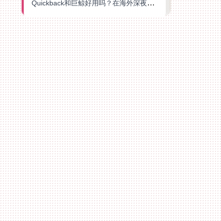
Quickback和巨鲸好用吗？在海外深夜想刷B站、追爱奇艺的你，或许正需要这份答案