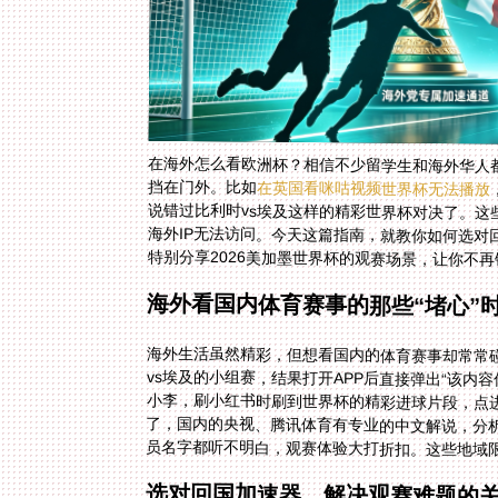
在海外怎么看欧洲杯？相信不少留学生和海外华人
挡在门外。比如
在英国看咪咕视频世界杯无法播放
特别分享2026美加墨世界杯的观赛场景，让你不
海外看国内体育赛事的那些“堵心”
海外生活虽然精彩，但想看国内的体育赛事却常常
vs埃及的小组赛，结果打开APP后直接弹出“该
小李，刷小红书时刷到世界杯的精彩进球片段，点
了，国内的央视、腾讯体育有专业的中文解说，分
员名字都听不明白，观赛体验大打折扣。这些地域
选对回国加速器，解决观赛难题的