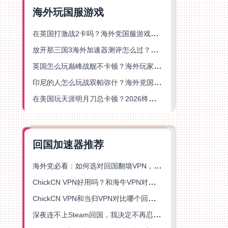
海外玩国服游戏
在英国打激战2卡吗？海外党国服游戏不卡顿的终极解决方案
放开那三国3海外加速器测评怎么过？海外党亲测有效的国服游戏加速指南
英国怎么玩巅峰战舰不卡顿？海外玩家国服游戏加速器终极指南
印尼的人怎么玩战双帕弥什？海外党国服游戏加速避坑指南
在美国玩天涯明月刀总卡顿？2026终极指南：选对加速器让你丝滑连招
回国加速器推荐
海外党必看：如何选对回国翻墙VPN，无缝解锁国内资源？
ChickCN VPN好用吗？和海牛VPN对比哪个回国效果更好？
ChickCN VPN和当归VPN对比哪个回国效果更好？海外党亲测后选了它
深夜连不上Steam回国，我决定不再忍受这数字鸿沟