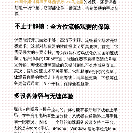
在国外如何看世界杯西班牙 vs 乌拉圭
的难题，还是深夜
想追一场中超，它都能让你一键直达，告别繁琐的手动切
换。
不止于解锁：全方位流畅观赛的保障
仅仅能打开页面还不够，高清不卡顿、流畅看全场才是终
极追求。这就对加速器的性能提出了更高要求。首先，它
需要强大的带宽支持。专为影音和游戏优化的回国加速线
路，配合独享的100M带宽，能确保赛事直播高清信号稳
定传输，即使在进球回放的关键时刻也不会糊成马赛克。
其次，智能分流技术至关重要。它能精准识别你的流量，
让观看直播的数据走上高速专线，而其他更新、下载等任
务走普通通道，互不干扰，保障全程丝滑。
多设备兼容与无缝体验
现代人的观看习惯是流动的。你可能在客厅用平板看上半
场，在书房用电脑看数据分析，又或者在通勤路上用手机
瞄一眼赛况。因此，一个好的加速服务必须支持全平台。
无论是Android手机、iPhone、Windows笔记本还是Mac
电脑，都能轻松安装使用。更贴心的是，支持一人多端设
备同时连接的功能，让你在不同场景下切换自如，账号权
益不会因为更换设备而浪费。试想一下，在海外用小红书
看世界杯中文解说却遇到地区限制时，你可以在手机端启
用加速，瞬间就能刷到国内博主制作的精彩集锦和深度解