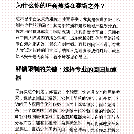
为什么你的IP会被挡在赛场之外？
这不是平台故意为难你。体育赛事，尤其是像世界杯、欧
洲杯这样的顶级IP，其网络转播权是按地域严格划分的。
你常用的腾讯体育、咪咕视频、央视影音等平台，只拥有
在中国大陆境内的播放许可。当系统检测到你的网络连接
来自海外服务器，就会立刻拦截。直接访问行不通，有些
人尝试过各种偏门方法，结果不是速度卡成幻灯片，就是
隐私安全毫无保障，看个球赛提心吊胆。
解锁限制的关键：选择专业的回国加速
器
要解决这个问题，你需要一个稳定、快速且安全的网络桥
梁，也就是回国加速器。它并非简单的VPN，而是专门为
访问国内应用优化的服务。市面上选择很多，但鱼龙混
杂。一个优秀的加速器，应该像一位经验丰富的导航员，
能智能规划最佳路线。以
番茄加速器
为例，它的全球节点
分布广泛，能智能推荐当前最优线路，自动将你连接至延
迟最低、最稳定的国内入口。这意味着，无论你是想解决