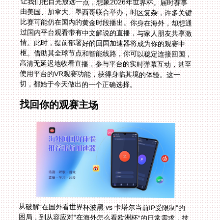
让我们把目光放远一点，想象2026年世界杯。届时赛事
由美国、加拿大、墨西哥联合举办，时区复杂，许多关键
比赛可能仍在国内的黄金时段播出。你身在海外，却想通
过国内平台观看带有中文解说的直播，与家人朋友共享激
情。此时，提前部署好的回国加速器将成为你的观赛中
枢。借助其全球节点和智能线路，你可以稳定连接回国，
高清无延迟地收看直播，参与平台的实时弹幕互动，甚至
使用平台的VR观赛功能，获得身临其境的体验。这一
切，都始于今天做出的一个正确选择。
找回你的观赛主场
从破解“在国外看世界杯波黑 vs 卡塔尔当前IP受限制”的
困局，到从容应对“在海外怎么看欧洲杯”的日常需求，技
术工具的价值在于消除距离感，为你重建与家乡文化娱乐
生活的连接。选择一款具备全球智能线路、多端支持、稳
定高速、安全加密且服务可靠的回国加速器，不仅仅是解
锁一个比赛画面，更是锁定了那份与同胞同频共振的归属
感和喜悦。下次开赛哨声响起时，希望你已在自己的网络