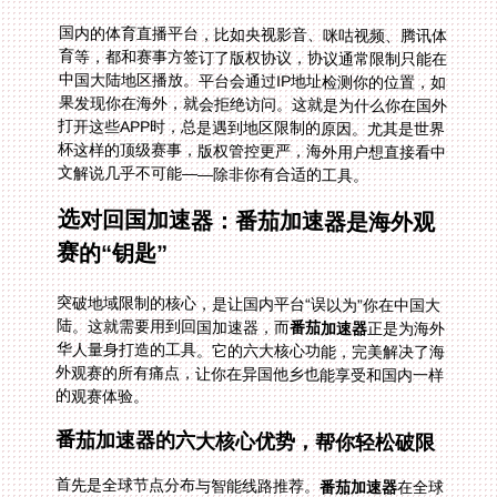
国内的体育直播平台，比如央视影音、咪咕视频、腾讯体
育等，都和赛事方签订了版权协议，协议通常限制只能在
中国大陆地区播放。平台会通过IP地址检测你的位置，如
果发现你在海外，就会拒绝访问。这就是为什么你在国外
打开这些APP时，总是遇到地区限制的原因。尤其是世界
杯这样的顶级赛事，版权管控更严，海外用户想直接看中
文解说几乎不可能——除非你有合适的工具。
选对回国加速器：番茄加速器是海外观
赛的“钥匙”
突破地域限制的核心，是让国内平台“误以为”你在中国大
陆。这就需要用到回国加速器，而
番茄加速器
正是为海外
华人量身打造的工具。它的六大核心功能，完美解决了海
外观赛的所有痛点，让你在异国他乡也能享受和国内一样
的观赛体验。
番茄加速器的六大核心优势，帮你轻松破限
首先是全球节点分布与智能线路推荐。
番茄加速器
在全球
多个国家和地区都设有节点，不管你在纽约、伦敦还是胡
志明市，打开APP后它会自动分析你的网络环境，推荐最
稳定、延迟最低的线路。比如你在越南看CCTV5世界杯
中文直播，地区限制一直是个老大难，但番茄的智能推荐
能快速帮你连接到国内稳定节点，几秒钟就能解决问题，