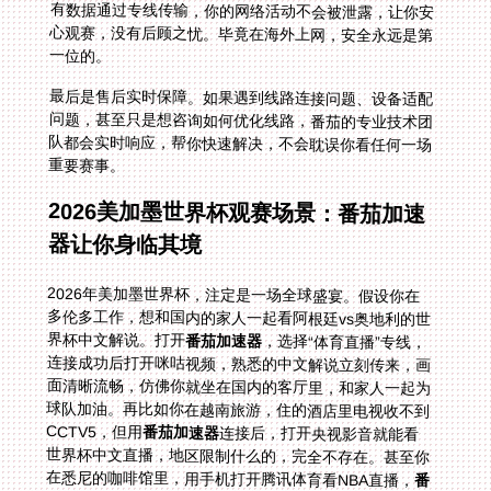
一位的。
最后是售后实时保障。如果遇到线路连接问题、设备适配
问题，甚至只是想咨询如何优化线路，番茄的专业技术团
队都会实时响应，帮你快速解决，不会耽误你看任何一场
重要赛事。
2026美加墨世界杯观赛场景：番茄加速
器让你身临其境
2026年美加墨世界杯，注定是一场全球盛宴。假设你在
多伦多工作，想和国内的家人一起看阿根廷vs奥地利的世
界杯中文解说。打开
番茄加速器
，选择“体育直播”专线，
连接成功后打开咪咕视频，熟悉的中文解说立刻传来，画
面清晰流畅，仿佛你就坐在国内的客厅里，和家人一起为
球队加油。再比如你在越南旅游，住的酒店里电视收不到
CCTV5，但用
番茄加速器
连接后，打开央视影音就能看
世界杯中文直播，地区限制什么的，完全不存在。甚至你
在悉尼的咖啡馆里，用手机打开腾讯体育看NBA直播，
番