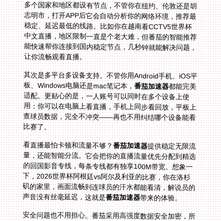
让你流畅观看直播。
其次是多平台多设备支持。不管你用Android手机、iOS平
板、Windows电脑还是mac笔记本，
番茄加速器
都能完美
适配。更贴心的是，一人账号可以同时在多个设备上使
用：你可以在电脑上看直播，手机上同步看回放，平板上
查球员数据，完全不冲突——再也不用纠结哪个设备能看
比赛了。
看直播最怕卡顿和流量不够？
番茄加速器
提供稳定无限流
量，还能智能分流。它会把你的直播流量优先分配到精选
的回国影音专线，每条专线都有独享100M带宽。想象一
下，2026世界杯阿根廷vs阿尔及利亚的比赛，你在洛杉
矶的家里，画面流畅到连球员的汗水都能看清，解说员的
声音没有丝毫延迟，这就是
番茄加速器
带来的体验。
安全问题也不用担心。番茄采用高强度数据安全加密，所
有数据通过专线传输，你的网络活动不会被泄露，让你安
心观赛，没有后顾之忧。毕竟在海外上网，安全永远是第