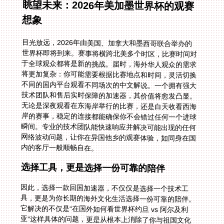
眺望未来：2026年美加墨世界杯的观赛
想象
目光放远，2026年由美国、加拿大和墨西哥联合举办的
世界杯即将到来。赛事将横跨北美多个时区，比赛时间对
于全球观众都将是新的挑战。届时，海外华人观众的需求
将更加复杂：你可能需要根据比赛地点和时间，灵活切换
不同的国内平台观看不同场次的中文解说。一个拥有强大
技术团队和售后实时保障的加速器，其价值将愈发凸显。
无论是深夜观看在东海岸举行的比赛，还是白天收看西海
岸的赛事，稳定的连接都能确保你不会错过任何一个进球
瞬间。专业的技术团队能快速响应并解决可能出现的任何
网络波动问题，让你在异国他乡的观赛体验，如同身在国
内的客厅一般顺畅自在。
选择工具，更是选择一份可靠的陪伴
因此，选择一款回国加速器，不仅仅是选择一个技术工
具，更是为你长期的海外文化生活选择一份可靠的陪伴。
它解决的不仅是“在国外如何看世界杯约旦 vs 阿尔及利
亚”这样具体的问题，更是从根本上消除了你与祖国文化
娱乐资源之间的数字鸿沟。从欧洲杯到世界杯，从足球到
篮球，当你可以毫无阻碍地接入国内平台，那份由熟悉语