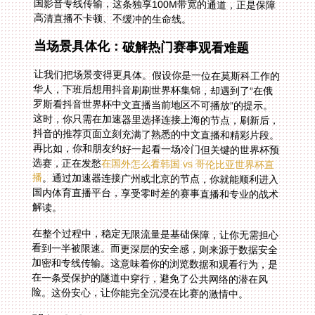
高清直播不卡顿、不缓冲的生命线。
当场景具体化：破解热门赛事观看难题
让我们把场景变得更具体。假设你是一位在莫斯科工作的
华人，下班后想用抖音刷刷世界杯集锦，却遇到了“在俄
罗斯看抖音世界杯中文直播当前地区不可播放”的提示。
这时，你只需在加速器里选择连接上海的节点，刷新后，
抖音的推荐页面立刻充满了熟悉的中文直播和精彩片段。
再比如，你和朋友约好一起看一场冷门但关键的世界杯预
选赛，正在发愁
在国外怎么看韩国 vs 哥伦比亚世界杯直
播
。通过加速器连接广州或北京的节点，你就能顺利进入
国内体育直播平台，享受零时差的赛事直播和专业的战术
解读。
在整个过程中，稳定无限流量是基础保障，让你无需担心
看到一半被限速。而更深层的安全感，则来源于数据安全
加密和专线传输。这意味着你的浏览数据和观看行为，是
在一条受保护的隧道中穿行，避免了公共网络的潜在风
险。这份安心，让你能完全沉浸在比赛的激情中。