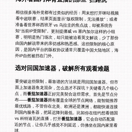
相信很多海外党都有过类似的经历：周末想打开咪咕视频
看中超联赛，结果页面显示“版权限制，无法播放”；或者
准备看世界杯西班牙 vs 乌拉圭的焦点战，却被系统告
知“当前IP受限制”。更别提挪威 vs 塞内加尔这样的小组
赛，明明是热门场次，却只能被迫看英文解说，少了那份
由国内解说带来的亲切感和熟悉感。这些限制的核心原
因，是国内平台的版权协议通常只覆盖中国大陆地区，海
外IP自然被挡在门外。
选对回国加速器，破解所有观看难题
要突破这些限制，最靠谱的方法就是用回国加速器。但市
面上加速器鱼龙混杂，怎么选才不踩坑？关键看几个核心
点，而
番茄加速器
正好完美契合这些需求。首先是节点分
布——
番茄加速器
拥有覆盖全球的节点网络，能智能推荐
最优线路，不管你在北美、欧洲还是澳洲，都能快速连接
到国内服务器，把延迟降到最低。比如你在纽约想看德国
vs 科特迪瓦的直播，打开
番茄加速器
，它会自动匹配最
近的节点，让你几乎感觉不到延迟，仿佛坐在国内家里看
球。