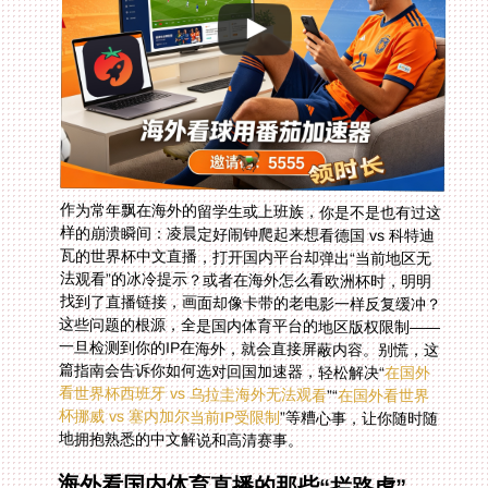
作为常年飘在海外的留学生或上班族，你是不是也有过这
样的崩溃瞬间：凌晨定好闹钟爬起来想看德国 vs 科特迪
瓦的世界杯中文直播，打开国内平台却弹出“当前地区无
法观看”的冰冷提示？或者在海外怎么看欧洲杯时，明明
找到了直播链接，画面却像卡带的老电影一样反复缓冲？
这些问题的根源，全是国内体育平台的地区版权限制——
一旦检测到你的IP在海外，就会直接屏蔽内容。别慌，这
篇指南会告诉你如何选对回国加速器，轻松解决“
在国外
看世界杯西班牙 vs 乌拉圭海外无法观看
”“
在国外看世界
杯挪威 vs 塞内加尔当前IP受限制
”等糟心事，让你随时随
地拥抱熟悉的中文解说和高清赛事。
海外看国内体育直播的那些“拦路虎”