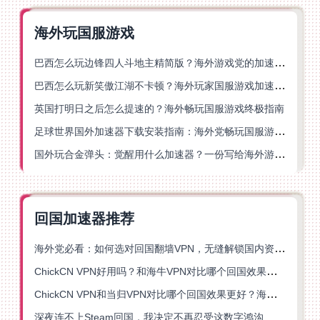
海外玩国服游戏
巴西怎么玩边锋四人斗地主精简版？海外游戏党的加速器终极选择
巴西怎么玩新笑傲江湖不卡顿？海外玩家国服游戏加速终极指南（附猫和老鼠一梦江湖实测）
英国打明日之后怎么提速的？海外畅玩国服游戏终极指南
足球世界国外加速器下载安装指南：海外党畅玩国服游戏的终极解决方案
国外玩合金弹头：觉醒用什么加速器？一份写给海外游子的畅玩指南
回国加速器推荐
海外党必看：如何选对回国翻墙VPN，无缝解锁国内资源？
ChickCN VPN好用吗？和海牛VPN对比哪个回国效果更好？
ChickCN VPN和当归VPN对比哪个回国效果更好？海外党亲测后选了它
深夜连不上Steam回国，我决定不再忍受这数字鸿沟