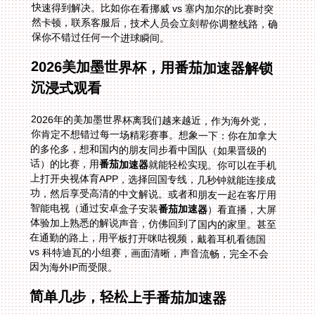
保你不错过任何一个进球瞬间。
2026美加墨世界杯，用番茄加速器解锁
沉浸式观看
2026年的美加墨世界杯离我们越来越近，作为海外党，
你肯定不想错过每一场精彩赛事。想象一下：你在加拿大
的多伦多，想和国内的朋友同步看中国队（如果晋级的
话）的比赛，用
番茄加速器
就能轻松实现。你可以在手机
上打开央视体育APP，选择回国专线，几秒钟就能连接成
功，然后享受高清的中文解说。或者和朋友一起在客厅用
智能电视（通过安卓盒子安装
番茄加速器
）看直播，大屏
体验加上熟悉的解说声音，仿佛回到了国内的家里。甚至
在通勤的路上，用平板打开咪咕视频，戴着耳机看德国
vs 科特迪瓦的小组赛，画面清晰，声音流畅，完全不会
因为海外IP而受限。
简单几步，轻松上手番茄加速器