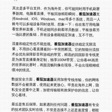
其次是多平台支持。作为海外党，你可能同时用手机刷赛
事新闻、电脑看直播、平板回放精彩瞬间，
番茄加速器
支
持Android、iOS、Windows、mac等多个系统，而且一人
账号可以多端设备同时使用。想象一下：你在客厅用电脑
看世界杯直播，手机还能同步刷着球员数据，平板放着另
一场比赛的集锦，所有设备都能稳定加速，互不干扰。
流量和稳定性也不能忽视。
番茄加速器
提供稳定无限流
量，不用担心看直播看到一半突然断流。它的智能分流技
术会优先保障影音和游戏的带宽，精选的回国影音专线更
是为体育直播量身定制，独享100M带宽，让你看4K画质
的世界杯比赛时，画面流畅到像在现场，不会出现模糊或
缓冲的情况。
数据安全方面，
番茄加速器
采用加密专线传输，你的网络
数据不会被泄露，使用起来更放心。毕竟在海外上网，隐
私安全是重中之重，加密传输能有效保护你的信息，让你
安心看球。
最后是售后保障。如果遇到任何问题，
番茄加速器
有专业
的技术团队实时在线，不管是连接不上还是速度慢，都能
快速得到解决。比如你在看挪威 vs 塞内加尔的比赛时突
然卡顿，联系客服后，技术人员会立刻帮你调整线路，确