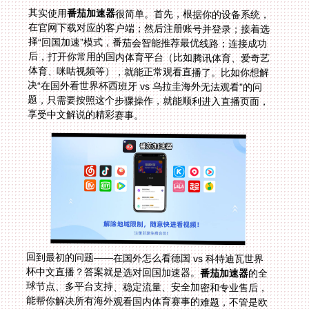
其实使用
番茄加速器
很简单。首先，根据你的设备系统，
在官网下载对应的客户端；然后注册账号并登录；接着选
择“回国加速”模式，番茄会智能推荐最优线路；连接成功
后，打开你常用的国内体育平台（比如腾讯体育、爱奇艺
体育、咪咕视频等），就能正常观看直播了。比如你想解
决“在国外看世界杯西班牙 vs 乌拉圭海外无法观看”的问
题，只需要按照这个步骤操作，就能顺利进入直播页面，
享受中文解说的精彩赛事。
回到最初的问题——在国外怎么看德国 vs 科特迪瓦世界
杯中文直播？答案就是选对回国加速器。
番茄加速器
的全
球节点、多平台支持、稳定流量、安全加密和专业售后，
能帮你解决所有海外观看国内体育赛事的难题，不管是欧
洲杯还是世界杯，不管是西班牙 vs 乌拉圭还是挪威 vs 塞
内加尔，都能轻松观看。2026年美加墨世界杯即将到