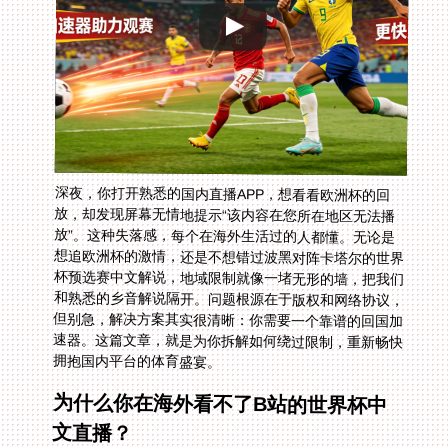
深夜，你打开熟悉的国内直播APP，想看看欧洲杯的回
放，却发现屏幕无情地提示“该内容在您所在地区无法播
放”。这种失落感，每个在海外生活过的人都懂。无论是
想追欧洲杯的激情，还是不想错过波黑对阵卡塔尔的世界
杯预选赛中文解说，地域限制就像一堵无形的墙，把我们
和熟悉的乡音解说隔开。问题根源在于版权和网络协议，
但别急，解决方案其实很清晰：你需要一个靠谱的回国加
速器。这篇文章，就是为你拆解如何绕过限制，重新畅快
拥抱国内平台的体育盛宴。
为什么你在海外看不了B站的世界杯中
文直播？