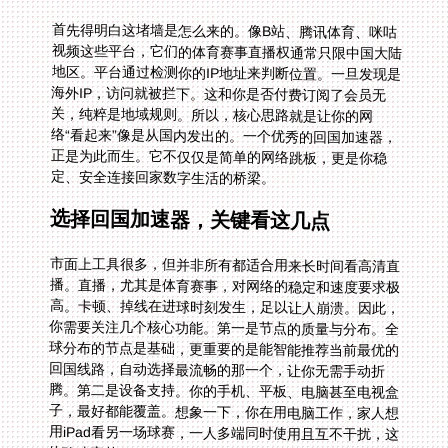
首先得明白这堵墙是怎么来的。像B站、腾讯体育、咪咕
视频这些平台，它们的体育赛事直播权通常只限中国大陆
地区。平台通过检测你的IP地址来判断位置。一旦发现是
海外IP，访问就被拦下。这和你是否付费订阅了会员无
关，纯粹是地域规则。所以，核心思路就是让你的网
络“看起来”像是从国内发出的。一个优秀的回国加速器，
正是为此而生。它不仅仅是简单的网络跳板，更是你稳
定、安全连接回家数字生活的桥梁。
选择回国加速器，关键看这几点
市面上工具很多，但并非所有都适合用来长时间看高清直
播。直播，尤其是体育赛事，对网络的稳定和速度要求极
高。卡顿、掉线在进球时刻发生，足以让人崩溃。因此，
你需要关注几个核心功能。第一是节点的质量与分布。全
球分布的节点是基础，更重要的是能智能推荐当前最优的
回国线路，自动选择最流畅的那一个，让你无需手动折
腾。第二是设备支持。你的手机、平板、电脑甚至电视盒
子，最好都能覆盖。想象一下，你在用电脑工作，家人想
用iPad看另一场球赛，一人多端同时使用且互不干扰，这