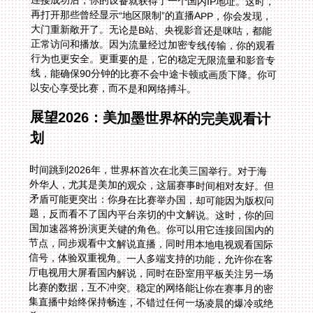
连接成功后，你的设备就获得了一个国内IP地址。这时，
再打开那些曾经显示“地区限制”的直播APP，你会发现，
大门重新敞开了。无论是B站、央视影音还是咪咕，都能
正常访问和播放。因为流量经过加密专线传输，你的观看
行为也更安全。更重要的是，它的稳定无限流量和影音专
线，能确保90分钟的比赛不会中途卡顿或画质下降。你可
以安心享受比赛，而不是和网络搏斗。
展望2026：美加墨世界杯的完美观看计
划
时间跳到2026年，世界杯首次在北美三国举行。对于海
外华人，尤其是美加的观众，这届赛事时间相对友好。但
矛盾可能更突出：你身在比赛举办国，却可能因为版权问
题，反而看不了国内平台亲切的中文解说。这时，你的回
国加速器将扮演更关键的角色。你可以用它连接回国内的
节点，同步观看中文解说直播，同时用本地电视观看国际
信号，体验双重视角。一人多端支持的功能，允许你在客
厅电视用大屏看国内解说，同时在卧室用平板关注另一场
比赛的数据，互不冲突。稳定的网络能让你在赛事月的密
集直播中始终保持畅连，不错过任何一场凌晨的爆冷或绝