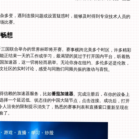
复杂多变，遇到连接问题或设置疑惑时，能够及时得到专业技术人员的
场比赛。
赛畅想
西哥三国联合举办的世界杯即将开赛。赛事横跨北美多个时区，许多精彩
可能正结束一天的工作或学习，最渴望的莫过于打开国内平台，听着熟
回国加速器，这一切将轻而易举。无论你身在纽约、多伦多还是伦敦，
文社区的实时讨论，感受与同胞们同频共振的激动与喜悦。
得信赖的加速器服务，比如
番茄加速器
。完成注册后，在你的设备上
下载并安装对应的客户端。登录后，在服务器列表中选择一个延迟低、状态佳的中国大陆节点，点击连接。成功后，打开
你常用的体育直播App或网站，你会发现，之前那些令人沮丧的限制提示消失了，熟悉的赛事列表和直播窗口重新呈现在
验了。