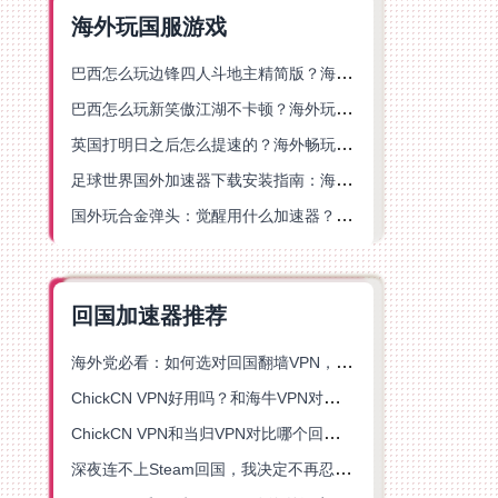
海外玩国服游戏
巴西怎么玩边锋四人斗地主精简版？海外游戏党的加速器终极选择
巴西怎么玩新笑傲江湖不卡顿？海外玩家国服游戏加速终极指南（附猫和老鼠一梦江湖实测）
英国打明日之后怎么提速的？海外畅玩国服游戏终极指南
足球世界国外加速器下载安装指南：海外党畅玩国服游戏的终极解决方案
国外玩合金弹头：觉醒用什么加速器？一份写给海外游子的畅玩指南
回国加速器推荐
海外党必看：如何选对回国翻墙VPN，无缝解锁国内资源？
ChickCN VPN好用吗？和海牛VPN对比哪个回国效果更好？
ChickCN VPN和当归VPN对比哪个回国效果更好？海外党亲测后选了它
深夜连不上Steam回国，我决定不再忍受这数字鸿沟