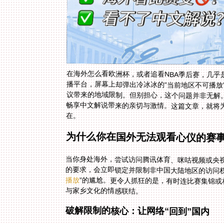
在海外怎么看欧洲杯，或者追看NBA季后赛，几
播平台，屏幕上却弹出冷冰冰的“当前地区不可播
议带来的地域限制。但别担心，这个问题并非无解
畅享中文解说带来的亲切与激情。这篇文章，就将
在。
为什么你在国外无法观看心仪的赛
当你身处海外，尝试访问腾讯体育、咪咕视频或央视
的要求，会立即锁定并限制非中国大陆地区的访问权
播放
”的尴尬。更令人抓狂的是，有时连比赛集锦
与家乡文化的情感联结。
破解限制的核心：让网络“回到”国内