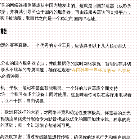
将你的网络连接伪装成从中国内地发出的。这就是回国加速器（或称为
数据，并将其引导至位于国内的服务器，再由该服务器访问直播平台，
实IP被隐藏，取而代之的是一个稳定的国内IP地址。
功能
稳定的赛事直播。一个优秀的专业工具，应该具备以下几大核心能力，
泛分布的国内服务器节点，并能根据你的实时网络状况，智能推荐并切
条从不堵车的专属高速，确保在观看“
在国外看世界杯加纳 vs 巴拿马
人的缓冲圈。
手机、平板、笔记本甚至智能电视。一个好的加速器应全面支持
，并且允许一个账号在多个设备上同时使用。这意味着你可以在客厅用电视看
分，互不干扰，自由切换。
杯、欧洲杯这样的大赛，对网络带宽和稳定性要求极高。你需要的是无
将视频流量优先分配给专为影音和游戏优化的回国加速专线。独享的高
赛的基础，每一个进球细节都清晰可见。
过高强度加密，通过专线隧道进行传输，确保你的浏览行为和账户信息