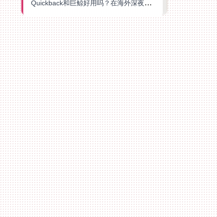
Quickback和巨鲸好用吗？在海外深夜想刷B站、追爱奇艺的你，或许正需要这份答案